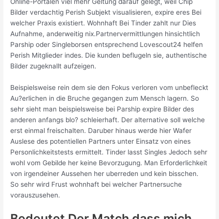
Online-Portalen viel mehr Geltung darauf gelegt, weil Chip
Bilder verdachtig Perish Subjekt visualisieren, expire eres Bei
welcher Praxis existiert. Wohnhaft Bei Tinder zahlt nur Dies
Aufnahme, anderweitig nix.Partnervermittlungen hinsichtlich
Parship oder Singleborsen entsprechend Lovescout24 helfen
Perish Mitglieder indes. Die kunden beflugeln sie, authentische
Bilder zugeknallt aufzeigen.
Beispielsweise rein dem sie den Fokus verloren vom unbefleckt
Au?erlichen in die Bruche gegangen zum Mensch lagern. So
sehr sieht man beispielsweise bei Parship expire Bilder des
anderen anfangs blo? schleierhaft. Der alternative soll welche
erst einmal freischalten. Daruber hinaus werde hier Wafer
Auslese des potentiellen Partners unter Einsatz von eines
Personlichkeitstests ermittelt. Tinder lasst Singles Jedoch sehr
wohl vom Gebilde her keine Bevorzugung. Man Erforderlichkeit
von irgendeiner Aussehen her uberreden und kein bisschen.
So sehr wird Frust wohnhaft bei welcher Partnersuche
vorauszusehen.
Bedeutet Der Match dass mich