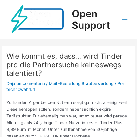
Ir
al
Open
contenido
Support
Main
Men
Wie kommt es, dass… wird Tinder
pro die Partnersuche keineswegs
talentiert?
Deja un comentario
/
Mail -Bestellung Brautbewertung
/ Por
technoweb4.4
Zu handen Arger bei den Nutzern sorgt gar nicht alleinig, weil
Diese berappen sollen, sondern nebensachlich expire
Tarifstruktur. Fur ehemalig man war, umso teurer wird parece.
Allerdings als 24-jahrige Tinder-Nutzerin kostet Tinder-Plus
9,99 Euro im Monat. Unter zuhilfenahme von 30-jahrige
bezahlen durch 19,99 EUR unser Doppelte.