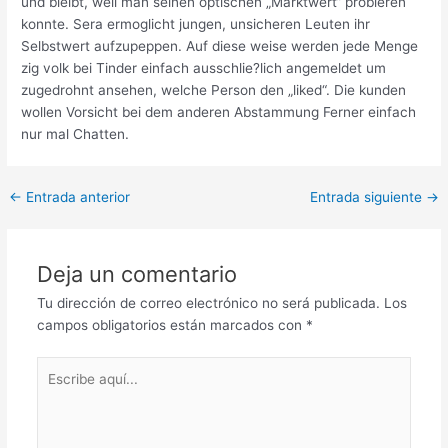
und bleibt, weil man seinen optischen „Marktwert“ probieren
konnte. Sera ermoglicht jungen, unsicheren Leuten ihr
Selbstwert aufzupeppen. Auf diese weise werden jede Menge
zig volk bei Tinder einfach ausschlie?lich angemeldet um
zugedrohnt ansehen, welche Person den „liked“. Die kunden
wollen Vorsicht bei dem anderen Abstammung Ferner einfach
nur mal Chatten.
Post
←
Entrada anterior
Entrada siguiente
→
navigation
Deja un comentario
Tu dirección de correo electrónico no será publicada.
Los
campos obligatorios están marcados con
*
Escribe
aquí...