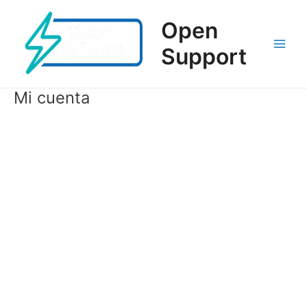
Ir
al
Open
contenido
Support
Main
Men
Mi cuenta