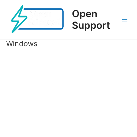
Ir
al
Open
contenido
Support
Main
Men
Windows