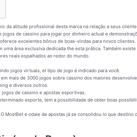
nic da atitude profissional desta marca na relação a seus clien
 jogos de cassino para jogar por dinheiro actual e demonstraçõ
ferece excelentes bônus de boas-vindas para novos clientes. 
m uma área exclusiva dedicada the esta prática. Também existe 
ores reais espalhados ao redor do mundo.
ndo jogos virtuais, el tipo de jogo é indicado para você.
e em mais de 3000 jogos sobre cassino dos maiores desenvolv
ng e diversos outros.
 jogos de cassino e apostas esportivas.
erminado esporte, tem a possibilidade de obter boas possibilit
. O MostBet e odaie de apostas já se consolidou lo que destino 