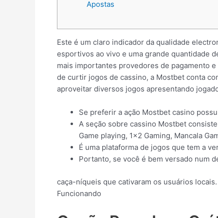
Apostas
Este é um claro indicador da qualidade electro
esportivos ao vivo e uma grande quantidade de
mais importantes provedores de pagamento e o
de curtir jogos de cassino, a Mostbet conta co
aproveitar diversos jogos apresentando jogad
Se preferir a ação Mostbet casino possui
A seção sobre cassino Mostbet consist
Game playing, 1×2 Gaming, Mancala Gami
É uma plataforma de jogos que tem a ver
Portanto, se você é bem versado num det
caça-níqueis que cativaram os usuários locais
Funcionando