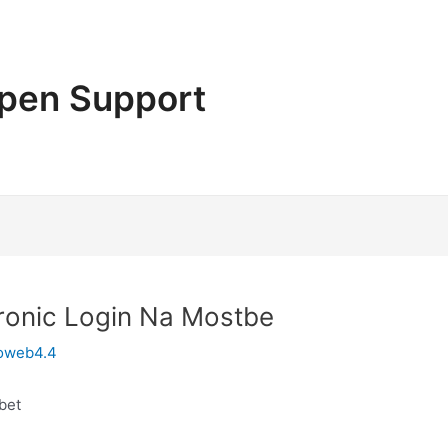
pen Support
ronic Login Na Mostbe
oweb4.4
bet