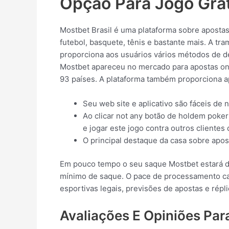
Opção Para Jogo Grá
Mostbet Brasil é uma plataforma sobre apostas
futebol, basquete, tênis e bastante mais. A tr
proporciona aos usuários vários métodos de de
Mostbet apareceu no mercado para apostas on
93 países. A plataforma também proporciona ap
Seu web site e aplicativo são fáceis de
Ao clicar not any botão de holdem poke
e jogar este jogo contra outros clientes
O principal destaque da casa sobre apos
Em pouco tempo o seu saque Mostbet estará di
mínimo de saque. O pace de processamento carr
esportivas legais, previsões de apostas e répl
Avaliações E Opiniões Par