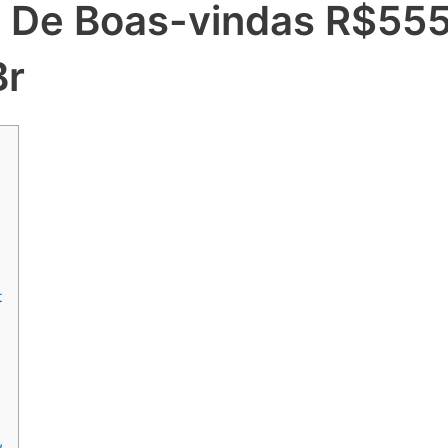
 De Boas-vindas R$555
Br
t
,