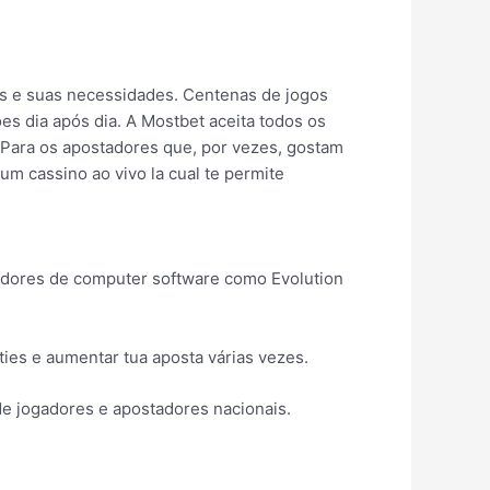
tes e suas necessidades. Centenas de jogos
es dia após dia. A Mostbet aceita todos os
Para os apostadores que, por vezes, gostam
um cassino ao vivo la cual te permite
edores de computer software como Evolution
ies e aumentar tua aposta várias vezes.
de jogadores e apostadores nacionais.