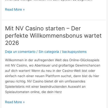
So
Read More »
loggst
du
dich
Mit NV Casino starten – Der
in
perfekte Willkommensbonus wartet
NV
Casino
2026
ein
Deja un comentario
/
Sin categoría
/
backupsystems
und
spielst
Willkommen in der aufregenden Welt des Online-Glücksspiels
sofort
mit NV Casino, wo Abenteuer und großartige Gewinnchancen
2026
auf dich warten! Wenn du neu in der Casino-Welt bist oder
einfach nach einer neuen Plattform suchst, dann bist du hier
genau richtig. NV Casino bietet dir ein umfassendes
Spielerlebnis mit einer beeindruckenden Auswahl an
Spielautomaten online, die dein Herz
Mit
Read More »
NV