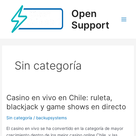
Ir
al
Open
contenido
Support
Main
Men
Sin categoría
Casino en vivo en Chile: ruleta,
blackjack y game shows en directo
Sin categoría
/
backupsystems
El casino en vivo se ha convertido en la categoría de mayor
crecimiento dentro de los mejor casino online Chile, y las