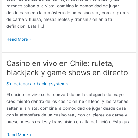
razones saltan a la vista: combina la comodidad de jugar
desde casa con la atmósfera de un casino real, con crupieres
de carne y hueso, mesas reales y transmisión en alta
definición. Esta […]
Casino
Read More »
en
vivo
en
Casino en vivo en Chile: ruleta,
Chile:
blackjack y game shows en directo
ruleta,
blackjack
Sin categoría
/
backupsystems
y
game
El casino en vivo se ha convertido en la categoría de mayor
shows
crecimiento dentro de los casino online chileno, y las razones
en
saltan a la vista: combina la comodidad de jugar desde casa
directo
con la atmósfera de un casino real, con crupieres de carne y
hueso, mesas reales y transmisión en alta definición. Esta guía
Casino
Read More »