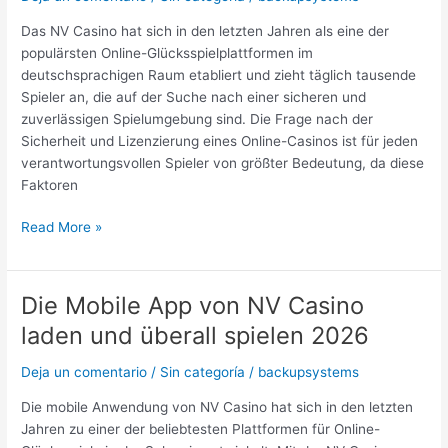
y
game
Das NV Casino hat sich in den letzten Jahren als eine der
shows
populärsten Online-Glücksspielplattformen im
en
deutschsprachigen Raum etabliert und zieht täglich tausende
directo
Spieler an, die auf der Suche nach einer sicheren und
zuverlässigen Spielumgebung sind. Die Frage nach der
Sicherheit und Lizenzierung eines Online-Casinos ist für jeden
verantwortungsvollen Spieler von größter Bedeutung, da diese
Faktoren
Ist
Read More »
NV
Casino
wirklich
Die Mobile App von NV Casino
sicher
laden und überall spielen 2026
und
lizenziert
Deja un comentario
/
Sin categoría
/
backupsystems
2026
Die mobile Anwendung von NV Casino hat sich in den letzten
Jahren zu einer der beliebtesten Plattformen für Online-