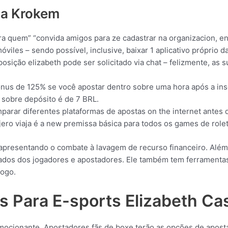
Za Krokem
 quem” “convida amigos para ze cadastrar na organizacion, ent
viles – sendo possível, inclusive, baixar 1 aplicativo próprio 
posição elizabeth pode ser solicitado via chat – felizmente, a
us de 125% se você apostar dentro sobre uma hora após a insc
 sobre depósito é de 7 BRL.
arar diferentes plataformas de apostas on the internet antes d
njero viaja é a new premissa básica para todos os games de role
presentando o combate à lavagem de recurso financeiro. Além 
ados dos jogadores e apostadores. Ele também tem ferramentas
jogo.
 Para E-sports Elizabeth Ca
emocionante. Apostadores fãs de boxe terão as opções de apost