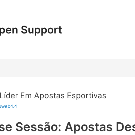
pen Support
 Líder Em Apostas Esportivas
oweb4.4
se Sessão: Apostas Des