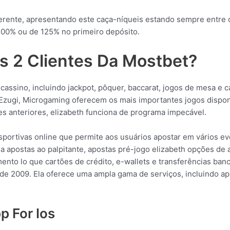
iferente, apresentando este caça-níqueis estando sempre entre
100% ou de 125% no primeiro depósito.
s 2 Clientes Da Mostbet?
cassino, incluindo jackpot, pôquer, baccarat, jogos de mesa e
 Ezugi, Microgaming oferecem os mais importantes jogos dispo
es anteriores, elizabeth funciona de programa impecável.
sportivas online que permite aos usuários apostar em vários ev
a apostas ao palpitante, apostas pré-jogo elizabeth opções de 
nto lo que cartões de crédito, e-wallets e transferências banc
de 2009. Ela oferece uma ampla gama de serviços, incluindo apo
 For Ios