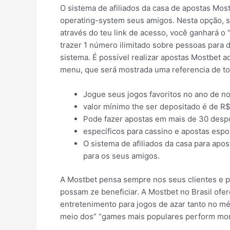
O sistema de afiliados da casa de apostas Mos
operating-system seus amigos. Nesta opção, se
através do teu link de acesso, você ganhará o
trazer 1 número ilimitado sobre pessoas para d
sistema. É possível realizar apostas Mostbet a
menu, que será mostrada uma referencia de to
Jogue seus jogos favoritos no ano de no
valor mínimo the ser depositado é de R
Pode fazer apostas em mais de 30 despo
específicos para cassino e apostas espo
O sistema de afiliados da casa para apo
para os seus amigos.
A Mostbet pensa sempre nos seus clientes e 
possam ze beneficiar. A Mostbet no Brasil ofe
entretenimento para jogos de azar tanto no m
meio dos” “games mais populares perform mo