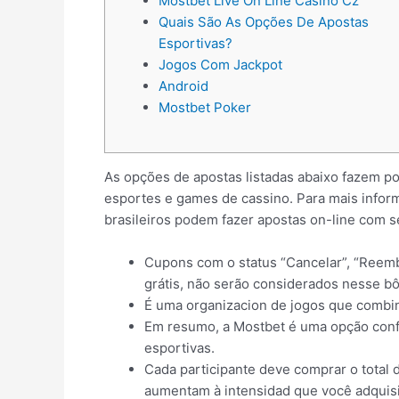
Mostbet Live On Line Casino Cz
Quais São As Opções De Apostas
Esportivas?
Jogos Com Jackpot
Android
Mostbet Poker
As opções de apostas listadas abaixo fazem p
esportes e games de cassino. Para mais inform
brasileiros podem fazer apostas on-line com 
Cupons com o status “Cancelar”, “Reemb
grátis, não serão considerados nesse b
É uma organizacion de jogos que combin
Em resumo, a Mostbet é uma opção confiá
esportivas.
Cada participante deve comprar o total 
aumentam à intensidad que você adquisi