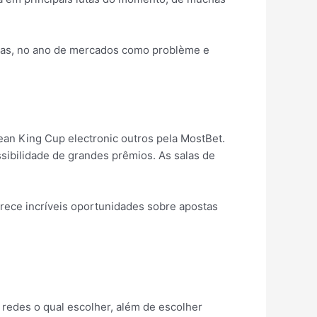
tas, no ano de mercados como problème e
ean King Cup electronic outros pela MostBet.
sibilidade de grandes prêmios. As salas de
rece incríveis oportunidades sobre apostas
 redes o qual escolher, além de escolher