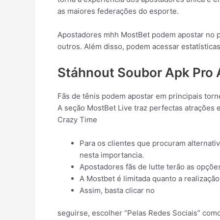
as maiores federações do esporte.
Apostadores mhh MostBet podem apostar no pr
outros. Além disso, podem acessar estatísticas
Stáhnout Soubor Apk Pro 
Fãs de tênis podem apostar em principais torn
A seção MostBet Live traz perfectas atrações 
Crazy Time
Para os clientes que procuram alternat
nesta importancia.
Apostadores fãs de lutte terão as opçõe
A Mostbet é limitada quanto a realizaçã
Assim, basta clicar no
seguirse, escolher “Pelas Redes Sociais” como