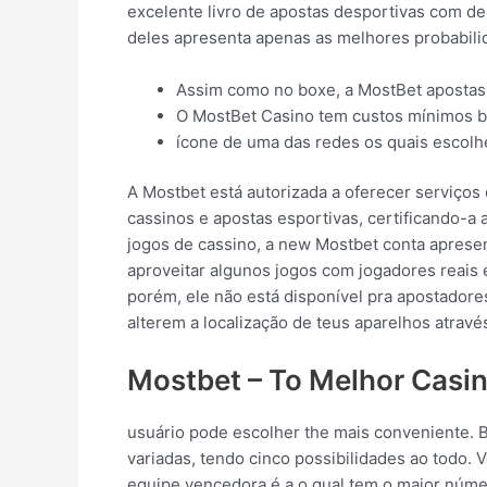
excelente livro de apostas desportivas com d
deles apresenta apenas as melhores probabil
Assim como no boxe, a MostBet apostas
O MostBet Casino tem custos mínimos b
ícone de uma das redes os quais escolh
A Mostbet está autorizada a oferecer serviços
cassinos e apostas esportivas, certificando-a
jogos de cassino, a new Mostbet conta apresen
aproveitar algunos jogos com jogadores reais 
porém, ele não está disponível pra apostadore
alterem a localização de teus aparelhos atravé
Mostbet – To Melhor Casin
usuário pode escolher the mais conveniente. B
variadas, tendo cinco possibilidades ao todo.
equipe vencedora é a o qual tem o maior núm