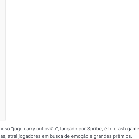
amoso “jogo carry out avião”, lançado por Spribe, é to crash ga
tas, atrai jogadores em busca de emoção e grandes prêmios.