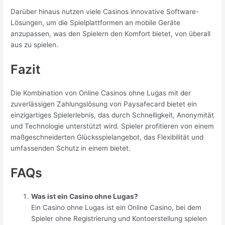
Darüber hinaus nutzen viele Casinos innovative Software-
Lösungen, um die Spielplattformen an mobile Geräte
anzupassen, was den Spielern den Komfort bietet, von überall
aus zu spielen.
Fazit
Die Kombination von Online Casinos ohne Lugas mit der
zuverlässigen Zahlungslösung von Paysafecard bietet ein
einzigartiges Spielerlebnis, das durch Schnelligkeit, Anonymität
und Technologie unterstützt wird. Spieler profitieren von einem
maßgeschneiderten Glücksspielangebot, das Flexibilität und
umfassenden Schutz in einem bietet.
FAQs
Was ist ein Casino ohne Lugas?
Ein Casino ohne Lugas ist ein Online Casino, bei dem
Spieler ohne Registrierung und Kontoerstellung spielen