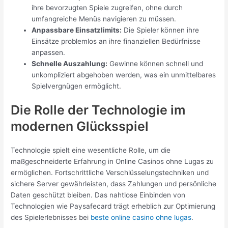
ihre bevorzugten Spiele zugreifen, ohne durch
umfangreiche Menüs navigieren zu müssen.
Anpassbare Einsatzlimits:
Die Spieler können ihre
Einsätze problemlos an ihre finanziellen Bedürfnisse
anpassen.
Schnelle Auszahlung:
Gewinne können schnell und
unkompliziert abgehoben werden, was ein unmittelbares
Spielvergnügen ermöglicht.
Die Rolle der Technologie im
modernen Glücksspiel
Technologie spielt eine wesentliche Rolle, um die
maßgeschneiderte Erfahrung in Online Casinos ohne Lugas zu
ermöglichen. Fortschrittliche Verschlüsselungstechniken und
sichere Server gewährleisten, dass Zahlungen und persönliche
Daten geschützt bleiben. Das nahtlose Einbinden von
Technologien wie Paysafecard trägt erheblich zur Optimierung
des Spielerlebnisses bei
beste online casino ohne lugas
.