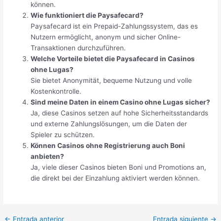
können.
Wie funktioniert die Paysafecard?
Paysafecard ist ein Prepaid-Zahlungssystem, das es
Nutzern ermöglicht, anonym und sicher Online-
Transaktionen durchzuführen.
Welche Vorteile bietet die Paysafecard in Casinos
ohne Lugas?
Sie bietet Anonymität, bequeme Nutzung und volle
Kostenkontrolle.
Sind meine Daten in einem Casino ohne Lugas sicher?
Ja, diese Casinos setzen auf hohe Sicherheitsstandards
und externe Zahlungslösungen, um die Daten der
Spieler zu schützen.
Können Casinos ohne Registrierung auch Boni
anbieten?
Ja, viele dieser Casinos bieten Boni und Promotions an,
die direkt bei der Einzahlung aktiviert werden können.
Post
←
Entrada anterior
Entrada siguiente
→