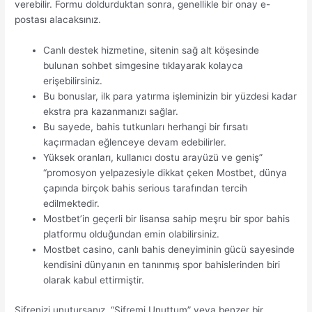
verebilir. Formu doldurduktan sonra, genellikle bir onay e-
postası alacaksınız.
Canlı destek hizmetine, sitenin sağ alt köşesinde
bulunan sohbet simgesine tıklayarak kolayca
erişebilirsiniz.
Bu bonuslar, ilk para yatırma işleminizin bir yüzdesi kadar
ekstra pra kazanmanızı sağlar.
Bu sayede, bahis tutkunları herhangi bir fırsatı
kaçırmadan eğlenceye devam edebilirler.
Yüksek oranları, kullanıcı dostu arayüzü ve geniş”
“promosyon yelpazesiyle dikkat çeken Mostbet, dünya
çapında birçok bahis serious tarafından tercih
edilmektedir.
Mostbet’in geçerli bir lisansa sahip meşru bir spor bahis
platformu olduğundan emin olabilirsiniz.
Mostbet casino, canlı bahis deneyiminin gücü sayesinde
kendisini dünyanın en tanınmış spor bahislerinden biri
olarak kabul ettirmiştir.
Şifrenizi unutursanız, “Şifremi Unuttum” veya benzer bir