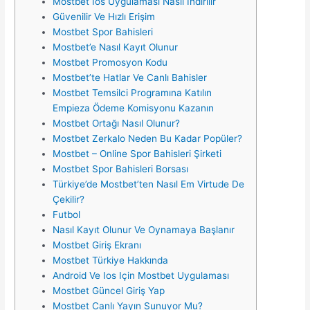
Mostbet Ios Uygulaması Nasıl Indirilir
Güvenilir Ve Hızlı Erişim
Mostbet Spor Bahisleri
Mostbet’e Nasıl Kayıt Olunur
Mostbet Promosyon Kodu
Mostbet’te Hatlar Ve Canlı Bahisler
Mostbet Temsilci Programına Katılın
Empieza Ödeme Komisyonu Kazanın
Mostbet Ortağı Nasıl Olunur?
Mostbet Zerkalo Neden Bu Kadar Popüler?
Mostbet – Online Spor Bahisleri Şirketi
Mostbet Spor Bahisleri Borsası
Türkiye’de Mostbet’ten Nasıl Em Virtude De
Çekilir?
Futbol
Nasıl Kayıt Olunur Ve Oynamaya Başlanır
Mostbet Giriş Ekranı
Mostbet Türkiye Hakkında
Android Ve Ios Için Mostbet Uygulaması
Mostbet Güncel Giriş Yap
Mostbet Canlı Yayın Sunuyor Mu?