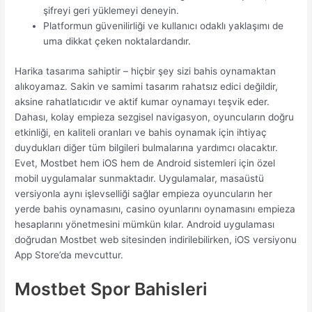
şifreyi geri yüklemeyi deneyin.
Platformun güvenilirliği ve kullanıcı odaklı yaklaşımı de
uma dikkat çeken noktalardandır.
Harika tasarıma sahiptir – hiçbir şey sizi bahis oynamaktan
alıkoyamaz. Sakin ve samimi tasarım rahatsız edici değildir,
aksine rahatlatıcıdır ve aktif kumar oynamayı teşvik eder.
Dahası, kolay empieza sezgisel navigasyon, oyuncuların doğru
etkinliği, en kaliteli oranları ve bahis oynamak için ihtiyaç
duydukları diğer tüm bilgileri bulmalarına yardımcı olacaktır.
Evet, Mostbet hem iOS hem de Android sistemleri için özel
mobil uygulamalar sunmaktadır. Uygulamalar, masaüstü
versiyonla aynı işlevselliği sağlar empieza oyuncuların her
yerde bahis oynamasını, casino oyunlarını oynamasını empieza
hesaplarını yönetmesini mümkün kılar. Android uygulaması
doğrudan Mostbet web sitesinden indirilebilirken, iOS versiyonu
App Store’da mevcuttur.
Mostbet Spor Bahisleri