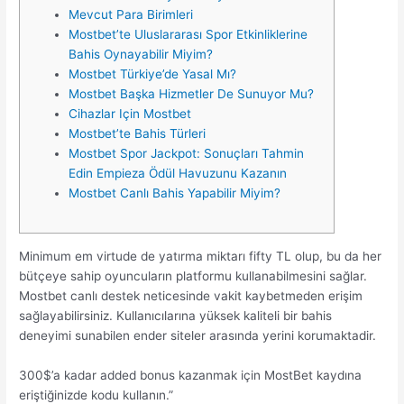
Mevcut Para Birimleri
Mostbet’te Uluslararası Spor Etkinliklerine
Bahis Oynayabilir Miyim?
Mostbet Türkiye’de Yasal Mı?
Mostbet Başka Hizmetler De Sunuyor Mu?
Cihazlar Için Mostbet
Mostbet’te Bahis Türleri
Mostbet Spor Jackpot: Sonuçları Tahmin
Edin Empieza Ödül Havuzunu Kazanın
Mostbet Canlı Bahis Yapabilir Miyim?
Minimum em virtude de yatırma miktarı fifty TL olup, bu da her
bütçeye sahip oyuncuların platformu kullanabilmesini sağlar.
Mostbet canlı destek neticesinde vakit kaybetmeden erişim
sağlayabilirsiniz. Kullanıcılarına yüksek kaliteli bir bahis
deneyimi sunabilen ender siteler arasında yerini korumaktadir.
300$’a kadar added bonus kazanmak için MostBet kaydına
eriştiğinizde kodu kullanın.”