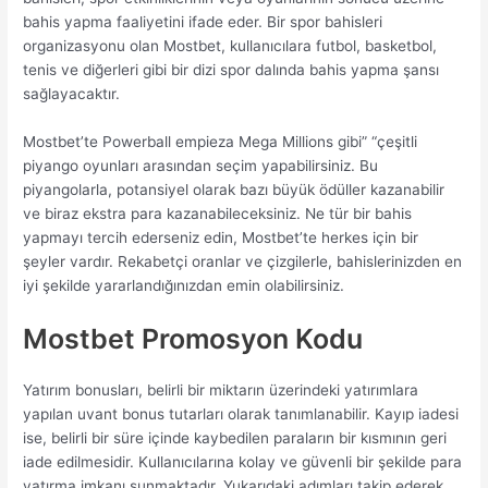
bahis yapma faaliyetini ifade eder. Bir spor bahisleri
organizasyonu olan Mostbet, kullanıcılara futbol, basketbol,
tenis ve diğerleri gibi bir dizi spor dalında bahis yapma şansı
sağlayacaktır.
Mostbet’te Powerball empieza Mega Millions gibi” “çeşitli
piyango oyunları arasından seçim yapabilirsiniz. Bu
piyangolarla, potansiyel olarak bazı büyük ödüller kazanabilir
ve biraz ekstra para kazanabileceksiniz. Ne tür bir bahis
yapmayı tercih ederseniz edin, Mostbet’te herkes için bir
şeyler vardır. Rekabetçi oranlar ve çizgilerle, bahislerinizden en
iyi şekilde yararlandığınızdan emin olabilirsiniz.
Mostbet Promosyon Kodu
Yatırım bonusları, belirli bir miktarın üzerindeki yatırımlara
yapılan uvant bonus tutarları olarak tanımlanabilir. Kayıp iadesi
ise, belirli bir süre içinde kaybedilen paraların bir kısmının geri
iade edilmesidir. Kullanıcılarına kolay ve güvenli bir şekilde para
yatırma imkanı sunmaktadır. Yukarıdaki adımları takip ederek