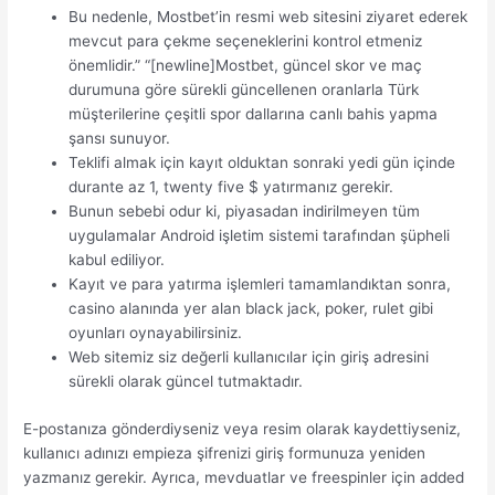
Bu nedenle, Mostbet’in resmi web sitesini ziyaret ederek
mevcut para çekme seçeneklerini kontrol etmeniz
önemlidir.” “[newline]Mostbet, güncel skor ve maç
durumuna göre sürekli güncellenen oranlarla Türk
müşterilerine çeşitli spor dallarına canlı bahis yapma
şansı sunuyor.
Teklifi almak için kayıt olduktan sonraki yedi gün içinde
durante az 1, twenty five $ yatırmanız gerekir.
Bunun sebebi odur ki, piyasadan indirilmeyen tüm
uygulamalar Android işletim sistemi tarafından şüpheli
kabul ediliyor.
Kayıt ve para yatırma işlemleri tamamlandıktan sonra,
casino alanında yer alan black jack, poker, rulet gibi
oyunları oynayabilirsiniz.
Web sitemiz siz değerli kullanıcılar için giriş adresini
sürekli olarak güncel tutmaktadır.
E-postanıza gönderdiyseniz veya resim olarak kaydettiyseniz,
kullanıcı adınızı empieza şifrenizi giriş formunuza yeniden
yazmanız gerekir. Ayrıca, mevduatlar ve freespinler için added