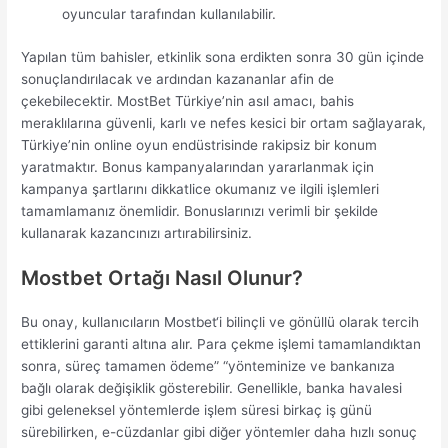
oyuncular tarafından kullanılabilir.
Yapılan tüm bahisler, etkinlik sona erdikten sonra 30 gün içinde
sonuçlandırılacak ve ardından kazananlar afin de
çekebilecektir. MostBet Türkiye’nin asıl amacı, bahis
meraklılarına güvenli, karlı ve nefes kesici bir ortam sağlayarak,
Türkiye’nin online oyun endüstrisinde rakipsiz bir konum
yaratmaktır. Bonus kampanyalarından yararlanmak için
kampanya şartlarını dikkatlice okumanız ve ilgili işlemleri
tamamlamanız önemlidir. Bonuslarınızı verimli bir şekilde
kullanarak kazancınızı artırabilirsiniz.
Mostbet Ortağı Nasıl Olunur?
Bu onay, kullanıcıların Mostbet‘i bilinçli ve gönüllü olarak tercih
ettiklerini garanti altına alır. Para çekme işlemi tamamlandıktan
sonra, süreç tamamen ödeme” “yönteminize ve bankanıza
bağlı olarak değişiklik gösterebilir. Genellikle, banka havalesi
gibi geleneksel yöntemlerde işlem süresi birkaç iş günü
sürebilirken, e-cüzdanlar gibi diğer yöntemler daha hızlı sonuç