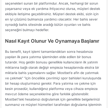
seçenekleri sunan bir platformdur. Ancak, herhangi bir sorun
yaşarsanız veya ek yardıma ihtiyacınız olursa, müşteri destek
ekibiyle iletişime geçebilirsiniz. Müşteri destek ekibi, sizin için
en iyi çözümü bulmanıza yardımcı olacaktır. Her bahis sever
oynadığı bahis sitesinde aradığı bütün oyunları ve bahis
seçeneğini bulmayı hedefler.
Nasıl Kayıt Olunur Ve Oynamaya Başlanır
Bu benefit, kayıt işlemi tamamlandıktan sonra hesabınıza
yapılan ilk para yatırma işleminden elde edilen bir bonus
tutarıdır. Hoş geldin bonusu genellikle kullanıcıların ilk yatırım
miktarına bağlı olarak değişir empieza hesaplarında ekstra bir
miktarla bahis yapmalarını sağlar. Mostbet’e afin de yatırmak
ve çekmek” “için öncelikle çevrimiçi spor bahisleri kuruluşunda
bir hesap oluşturmanız gerekir. Para yatırma ve çekme için
kesin prosedür, kullandığınız platforma veya cihaza empieza
mevcut ödeme seçeneklerine göre farklılık gösterebilir.
Mostbet’teki hesabınızı doğrulamak için genellikle belgelerinizi
sunmanız ve müşteri hizmetleri tarafından doğrulama işleminin