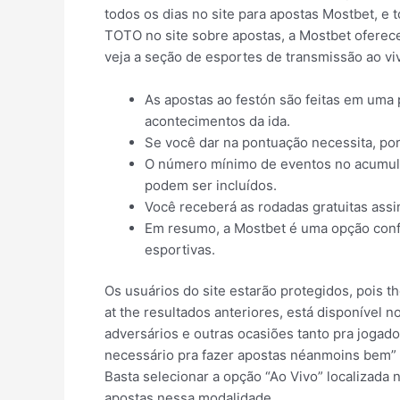
todos os dias no site para apostas Mostbet, e 
TOTO no site sobre apostas, a Mostbet oferece 
veja a seção de esportes de transmissão ao vi
As apostas ao festón são feitas em uma
acontecimentos da ida.
Se você dar na pontuação necessita, po
O número mínimo de eventos no acumulad
podem ser incluídos.
Você receberá as rodadas gratuitas assi
Em resumo, a Mostbet é uma opção confi
esportivas.
Os usuários do site estarão protegidos, pois 
at the resultados anteriores, está disponível no
adversários e outras ocasiões tanto pra jogad
necessário pra fazer apostas néanmoins bem” 
Basta selecionar a opção “Ao Vivo” localizada 
apostas nessa modalidade.