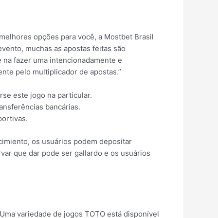
melhores opções para você, a Mostbet Brasil
evento, muchas as apostas feitas são
e na fazer uma intencionadamente e
nte pelo multiplicador de apostas.”
se este jogo na particular.
ansferências bancárias.
ortivas.
ocimiento, os usuários podem depositar
var que dar pode ser gallardo e os usuários
 Uma variedade de jogos TOTO está disponível