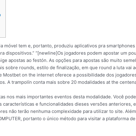
o
nia móvel tem e, portanto, produziu aplicativos pra smartphone
para dispositivos.” “[newline]Os jogadores podem apostar um po
ge apostas ao festón. As opções para apostas são muito semelh
s sobre rounds, estilo de finalização, em que round a luta vai a
 Mostbet on the internet oferece a possibilidade dos jogado
dos. A trampolín conta mais sobre 20 modalidades at the cente
stas nos mais importantes eventos desta modalidade. Você pode
 características e funcionalidades dieses versões anteriores, 
res não terão nenhuma complexidade para utilizar to site. Além 
MPUTER, portanto o único método para visitar a plataforma de