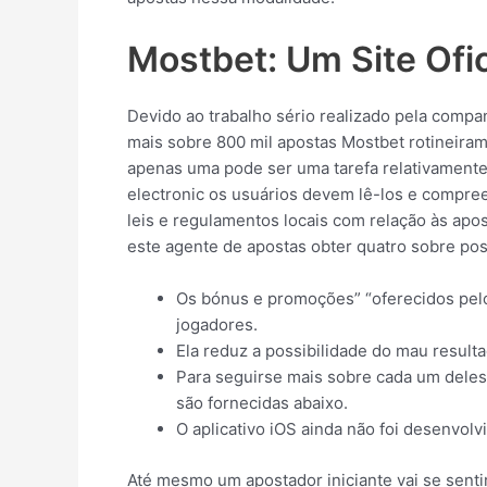
Mostbet: Um Site Ofic
Devido ao trabalho sério realizado pela compa
mais sobre 800 mil apostas Mostbet rotineirame
apenas uma pode ser uma tarefa relativamente 
electronic os usuários devem lê-los e compre
leis e regulamentos locais com relação às apo
este agente de apostas obter quatro sobre pos
Os bónus e promoções” “oferecidos pelo
jogadores.
Ela reduz a possibilidade do mau result
Para seguirse mais sobre cada um deles 
são fornecidas abaixo.
O aplicativo iOS ainda não foi desenvol
Até mesmo um apostador iniciante vai se sent