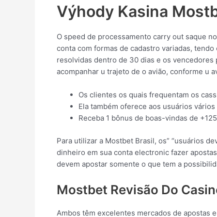
Výhody Kasina Most
O speed de processamento carry out saque nor
conta com formas de cadastro variadas, tendo 
resolvidas dentro de 30 dias e os vencedores
acompanhar u trajeto de o avião, conforme u a
Os clientes os quais frequentam os cass
Ela também oferece aos usuários vários
Receba 1 bônus de boas-vindas de +125%
Para utilizar a Mostbet Brasil, os” “usuários 
dinheiro em sua conta electronic fazer aposta
devem apostar somente o que tem a possibilid
Mostbet Revisão Do Casin
Ambos têm excelentes mercados de apostas el