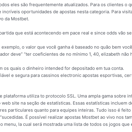
todos eles são frequentemente atualizados. Para os clientes o 
incríveis oportunidades de apostas nesta categoria. Para visit
vo da Mostbet.
 partida que está acontecendo em pace real e since odds vão s
r exemplo, o valor que você ganha é baseado no quão bem você 
or deve” “ter coeficientes de no mínimo 1, 40, elizabeth não 
m os quais o dinheiro intended for depositado em tua conta.
ável e segura para cassinos electronic apostas esportivas, ce
the plataforma utiliza to protocolo SSL. Uma ampla gama sobre i
 web site na seção de estatísticas. Essas estatísticas incluem de
ores particulares quanto para equipes inteiras. Tudo isso é fe
“sucedidas. É possível realizar apostas Mostbet ao vivo nos t
no menu, la cual será mostrada uma lista de todos os jogos que 