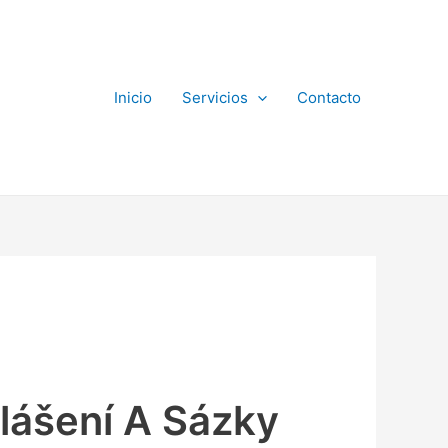
Inicio
Servicios
Contacto
hlášení A Sázky