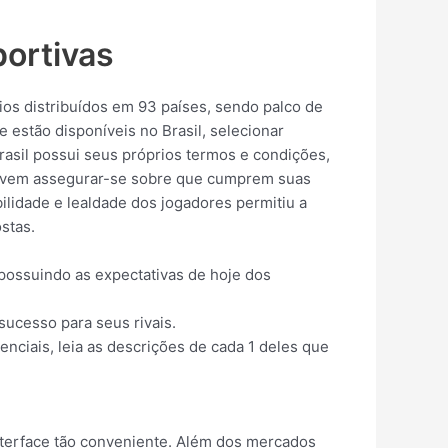
portivas
ios distribuídos em 93 países, sendo palco de
 estão disponíveis no Brasil, selecionar
rasil possui seus próprios termos e condições,
 devem assegurar-se sobre que cumprem suas
ilidade e lealdade dos jogadores permitiu a
stas.
possuindo as expectativas de hoje dos
sucesso para seus rivais.
nciais, leia as descrições de cada 1 deles que
nterface tão conveniente. Além dos mercados