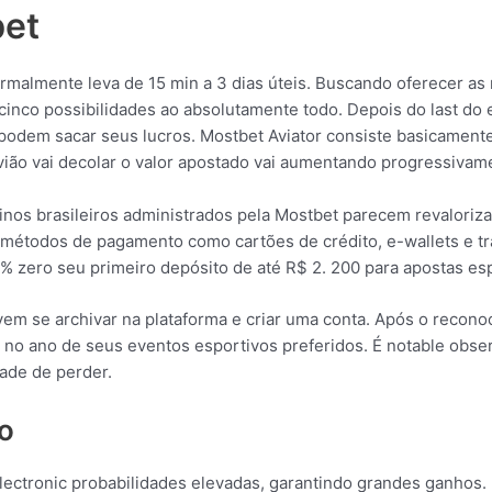
bet
malmente leva de 15 min a 3 dias úteis. Buscando oferecer as 
cinco possibilidades ao absolutamente todo. Depois do last do 
 podem sacar seus lucros. Mostbet Aviator consiste basicament
vião vai decolar o valor apostado vai aumentando progressivame
inos brasileiros administrados pela Mostbet parecem revalorizar
 métodos de pagamento como cartões de crédito, e-wallets e tr
 zero seu primeiro depósito de até R$ 2. 200 para apostas esp
devem se archivar na plataforma e criar uma conta. Após o recon
s no ano de seus eventos esportivos preferidos. É notable obser
ade de perder.
o
ectronic probabilidades elevadas, garantindo grandes ganhos.