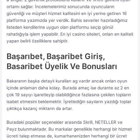
ortamı sağlar. İncelemelerimiz sonucunda oyuncuların
güvenliği ve müşteri hizmet kalitesini en iyi yerine getiren 16
platforma yazımızda yer verdik. Bahis severler hazırladığımız
listeden kendilerine uygun olan platformu seçip gönül
rahatlığıyla işlem yapabilir. En iyi casino siteleri, onları en kaliteli
yapan belirli özelliklere sahiptir.
Başarıbet, Başaribet Giriş,
Basaribet Üyelik Ve Bonusları
Bakaranın başka detaylı kuralları ag vardır ancak onları oyun
içinde anlaman daha kolay. Burada amaç ise durante az 2 en
çok 19 sayıyı işaretleyip olabildiğince fazlasına çekilen topların
isabet etmesini beklemektir. İşretlediğin sayıların yazdığı toplar
çıktıkça kazanç miktarın da artar.
Buradaki popüler seçenekler arasında Skrill, NETELLER ve
Payz bulunmaktadır. Bu markalar genellikle herhangi bir hizmet
ücreti talep etmese de, kumarhanenizden herhangi bir ücret