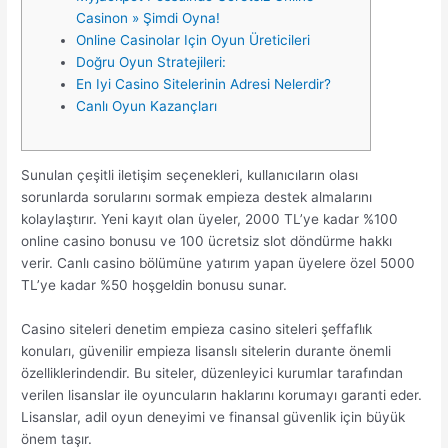
Casinon » Şimdi Oyna!
Online Casinolar Için Oyun Üreticileri
Doğru Oyun Stratejileri:
En Iyi Casino Sitelerinin Adresi Nelerdir?
Canlı Oyun Kazançları
Sunulan çeşitli iletişim seçenekleri, kullanıcıların olası
sorunlarda sorularını sormak empieza destek almalarını
kolaylaştırır. Yeni kayıt olan üyeler, 2000 TL’ye kadar %100
online casino bonusu ve 100 ücretsiz slot döndürme hakkı
verir. Canlı casino bölümüne yatırım yapan üyelere özel 5000
TL’ye kadar %50 hoşgeldin bonusu sunar.
Casino siteleri denetim empieza casino siteleri şeffaflık
konuları, güvenilir empieza lisanslı sitelerin durante önemli
özelliklerindendir. Bu siteler, düzenleyici kurumlar tarafından
verilen lisanslar ile oyuncuların haklarını korumayı garanti eder.
Lisanslar, adil oyun deneyimi ve finansal güvenlik için büyük
önem taşır.