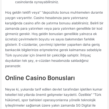
casinolarda oynayabilirsiniz.
Hoş geldin teklifi veya” “depozitolu bonus muhtemelen durante
yaygın varyanttır. Casino hesabınıza para yatırırsanız
karşılığında casino afin de yatırma bonusu alabilirsiniz. Belirli bir
zamanda para yatırırken veya para yatırırken genellikle bir kod
girmeniz gerekir. Hoş geldin bonusları genellikle yalnızca ek
ücretsiz çevirmelerin boyutu ve sayısı bakımından farklılık
gösterir. E-cüzdanlar, çevrimiçi işlemler yaparken daha geniş
bankacılık bilgilerinize erişmelerine gerek kalmaması sebebiyle
Türk oyuncular için önemli bir çekiciliğe sahiptir. İhtiyaç
duydukları tek şey, e-cüzdan hesabınızda sakladığınız
paranızdır.
Online Casino Bonusları
Neyse ki, yukarıda tarif edilen devlet tarafından işletilen kumar
tekelleri kid yıllarda önemli gelişmeler kaydetti. Özellikle” “Türk
hükümeti, spor bahisleri operasyonlarına yönelik teknolojik
iyileştirmeler sağlamak üzere yakın zamanda SG Digital ile