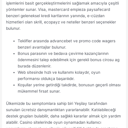
işlemlerini basit gerçekleştirmelerini sağlamak amacıyla çeşitli
yöntemler sunar. Visa, mastercard empieza paysafecard
benzeri geleneksel kredi kartlarının yanında, e-cüzdan
hizmetleri olan skrill, ecopayz ve neteller benzeri seçenekler
bulunur.
Teklifler arasında advancebet ve promo code wagers
benzeri avantajlar bulunur.
Bonus parasının ve bedava çevirme kazançlarının
ödenmesini talep edebilmek için gerekli bonus cirosu ag
burada düzenlenir.
Web sitesinde hızlı ve kullanımı kolaydır, oyun
performansı oldukça başarılıdır.
Koşullar yerine getirdiği takdirde, bonusun geçerli olması
mükemmel fırsat sunar.
Ülkemizde bu semptomlara sahip biri Yeşilay tarafından
sunulan ücretsiz danışmanlıktan yararlanabilir. Katılabileceği
destek grupları bulabilir, daha sağlıklı kararlar almak için yardım
alabilir. Casino sitelerinde oyun oynamadan kullanıcı