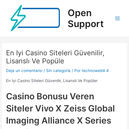
Ir
al
Open
contenido
Support
Main
Men
En Iyi Casino Siteleri Güvenilir,
Lisanslı Ve Popüle
Deja un comentario
/
Sin categoría
/ Por
technoweb4.4
En Iyi Casino Siteleri Güvenilir, Lisanslı Ve Popüler
Casino Bonusu Veren
Siteler Vivo X Zeiss Global
Imaging Alliance X Series