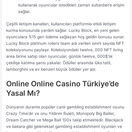
kullanarak oyuncular istedikleri zaman sultanbet’e erişim
sağlar.
Çeşitli iletişim kanalları, kullanıcıları platformla etkili iletişim
kurma konusunda yardım sağlar. Lucky Block, en yeni gelen
oyunculara %15 geri ödeme sağlayan hoş geldin bonusu sunar.
Lucky Block platinum rollers team adı verilen sınırlı sayıda NFT
koleksiyonunu paylaşır. Koleksiyondaki twelve, 000 NFT living
area birine sahip olan oyuncular, günlük twelve, 000$’lık
çekilişe katılma şansı yakalar. Ödüller arasında lüks tatil,
lamborghini ve ev benzeri büyük ödüller yer alır.
Online Online Casino Türkiye’de
Yasal Mı?
Dünyanın durante popüler canlı gambling establishment oyunu
Crazy Time’dır ve onu Yıldırım Ruleti, Monopoly Big Baller,
Dream Catcher ve Mega Ball 100x takip etmektedir. Blackjack
ve bakara gibi geleneksel gambling establishment oyunları ve