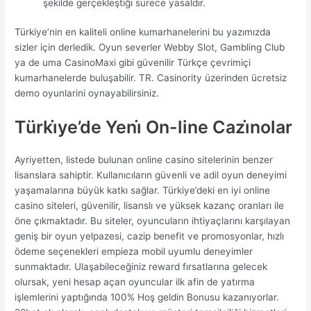
şekilde gerçekleştiği sürece yasaldır.
Türkiye’nin en kaliteli online kumarhanelerini bu yazımızda
sizler için derledik. Oyun severler Webby Slot, Gambling Club
ya de uma CasinoMaxi gibi güvenilir Türkçe çevrimiçi
kumarhanelerde buluşabilir. TR. Casinority üzerinden ücretsiz
demo oyunlarini oynayabilirsiniz.
Türki̇ye’de Yeni̇ On-line Cazi̇nolar
Ayriyetten, listede bulunan online casino sitelerinin benzer
lisanslara sahiptir. Kullanıcıların güvenli ve adil oyun deneyimi
yaşamalarına büyük katkı sağlar. Türkiye’deki en iyi online
casino siteleri, güvenilir, lisanslı ve yüksek kazanç oranları ile
öne çıkmaktadır. Bu siteler, oyuncuların ihtiyaçlarını karşılayan
geniş bir oyun yelpazesi, cazip benefit ve promosyonlar, hızlı
ödeme seçenekleri empieza mobil uyumlu deneyimler
sunmaktadır. Ulaşabileceğiniz reward fırsatlarına gelecek
olursak, yeni hesap açan oyuncular ilk afin de yatırma
işlemlerini yaptığında 100% Hoş geldin Bonusu kazanıyorlar.