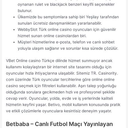
oynanan rulet ve blackjack benzeri keyifli seçenekler
bulunur.
Ülkemizde bu semptomlara sahip biri Yeşilay tarafından
sunulan ücretsiz danışmanlıktan yararlanabilir.
WebbySlot Türk online casino oyuncuları için güvenilir
hizmet sunan online casinolardan biri.
Müşteri hizmetlerine e-posta, telefon ve canlı sohbet
yoluyla ulaşım sağlanır ve sorunlar kısa sürede çözülür.
VBet Online casino Türkçe dilinde hizmet sunmuyor ancak
kullanımı kolaylaştıran bir internet site tasarımı olduğu için
oyuncular hızla ihtiyaçlarına ulaşabilir. Sitemiz TR. Casinority.
com üzerinde Türk oyuncular tercihlerine göre online online
casino seçmek için filtreleri kullanabilir. Aşırı talep yoğunluğu
olduğunda sorulara gecikmeden hızlı ve profesyonel şekilde
cevap verir. Oyuncular, yolda, evde ve iş yerlerinde kaliteli
hizmetin keyfini yaşar. Betivo, mobil kullanım konusunda pratik
ve etkili çözümlerle oyunculara kesintisiz deneyim yaşatır.
Betbaba – Canlı Futbol Maçı Yayınlayan