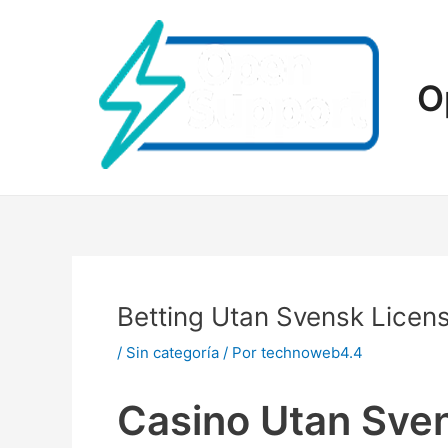
Ir
al
contenido
O
Betting Utan Svensk Licen
/
Sin categoría
/ Por
technoweb4.4
Casino Utan Sven