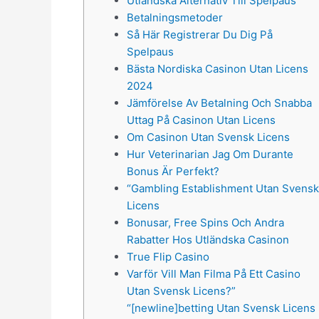
Utländska Alternativ Till Spelpaus
Betalningsmetoder
Så Här Registrerar Du Dig På
Spelpaus
Bästa Nordiska Casinon Utan Licens
2024
Jämförelse Av Betalning Och Snabba
Uttag På Casinon Utan Licens
Om Casinon Utan Svensk Licens
Hur Veterinarian Jag Om Durante
Bonus Är Perfekt?
“Gambling Establishment Utan Svensk
Licens
Bonusar, Free Spins Och Andra
Rabatter Hos Utländska Casinon
True Flip Casino
Varför Vill Man Filma På Ett Casino
Utan Svensk Licens?”
“[newline]betting Utan Svensk Licens