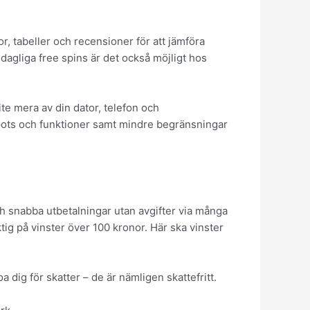
r, tabeller och recensioner för att jämföra
dagliga free spins är det också möjligt hos
te mera av din dator, telefon och
kpots och funktioner samt mindre begränsningar
ch snabba utbetalningar utan avgifter via många
ig på vinster över 100 kronor. Här ska vinster
a dig för skatter – de är nämligen skattefritt.