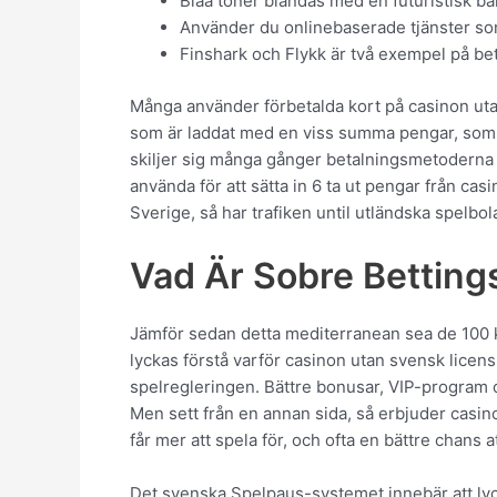
Blåa toner blandas med en futuristisk b
Använder du onlinebaserade tjänster so
Finshark och Flykk är två exempel på be
Många använder förbetalda kort på casinon utan
som är laddat med en viss summa pengar, som 
skiljer sig många gånger betalningsmetoderna 
använda för att sätta in 6 ta ut pengar från ca
Sverige, så har trafiken until utländska spelbol
Vad Är Sobre Betting
Jämför sedan detta mediterranean sea de 100 kr
lyckas förstå varför casinon utan svensk licens
spelregleringen. Bättre bonusar, VIP-program oc
Men sett från en annan sida, så erbjuder casino
får mer att spela för, och ofta en bättre chans at
Det svenska Spelpaus-systemet innebär att lyck