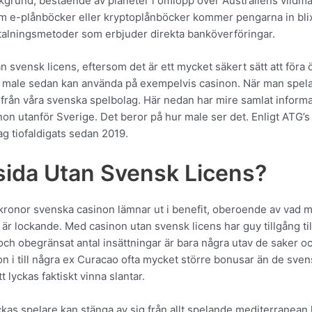
akgrund, bestående av planeter i omlopp över Australiens vildma
m e-plånböcker eller kryptoplånböcker kommer pengarna in bli
talningsmetoder som erbjuder direkta banköverföringar.
 svensk licens, eftersom det är ett mycket säkert sätt att föra 
male sedan kan använda på exempelvis casinon. När man spelar
från våra svenska spelbolag. Här nedan har mire samlat inform
sinon utanför Sverige. Det beror på hur male ser det. Enligt ATG’
ag tiofaldigats sedan 2019.
sida Utan Svensk Licens?
onor svenska casinon lämnar ut i benefit, oberoende av vad myck
 är lockande. Med casinon utan svensk licens har guy tillgång ti
h obegränsat antal insättningar är bara några utav de saker och ä
n i till några ex Curacao ofta mycket större bonusar än de sven
t lyckas faktiskt vinna slantar.
as spelare kan stänga av sig från allt spelande mediterranean l