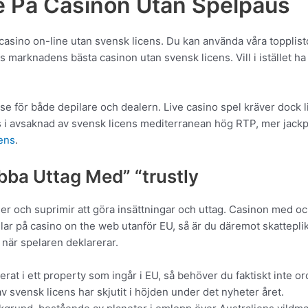
e På Casinon Utan Spelpaus
 casino on-line utan svensk licens. Du kan använda våra topplisto
marknadens bästa casinon utan svensk licens. Vill i istället ha 
e för både depilare och dealern. Live casino spel kräver dock li
ts i avsaknad av svensk licens mediterranean hög RTP, mer jac
cens
.
ba Uttag Med” “trustly
der och suprimir att göra insättningar och uttag. Casinon med o
ar på casino on the web utanför EU, så är du däremot skatteplikt
 när spelaren deklarerar.
at i ett property som ingår i EU, så behöver du faktiskt inte oro
 svensk licens har skjutit i höjden under det nyheter året.