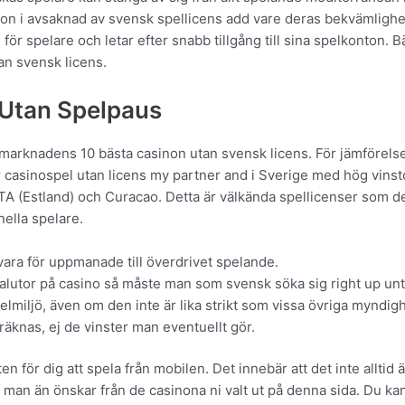
non i avsaknad av svensk spellicens add vare deras bekvämlighet.
e för spelare och letar efter snabb tillgång till sina spelkonton.
tan svensk licens.
 Utan Spelpaus
arknadens 10 bästa casinon utan svensk licens. För jämförelse
er casinospel utan licens my partner and i Sverige med hög vinst
A (Estland) och Curacao. Detta är välkända spellicenser som del
ella spelare.
 vara för uppmanade till överdrivet spelande.
valutor på casino så måste man som svensk söka sig right up unti
lmiljö, även om den inte är lika strikt som vissa övriga myndigh
räknas, ej de vinster man eventuellt gör.
ten för dig att spela från mobilen. Det innebär att det inte allti
t man än önskar från de casinona ni valt ut på denna sida. Du ka