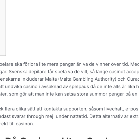
spelare ska förlora lite mera pengar än va de vinner över tid. M
ngar. Svenska depilare får spela va de vill, så länge casinot ac
 svenskarna inkluderar Malta (Malta Gambling Authority) och Cu
tt undvika casino i avsaknad av spelpaus då de inte alls är lika h
er, som gör att man inte kan satsa stora summor pengar på en 
k flera olika sätt att kontakta supporten, såsom livechatt, e-pos
ndast svarar through mejl under nattetid. Detta alternativ är ex
ekt till casinon.