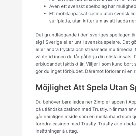
Även ett svenskt spelbolag har mulighed 
Ett mobilanpassat casino utan svensk li
surfplatta, utan kriterium av att ladda n
Det grundläggande i den sveriges spellagen är 
sig i Sverige eller until svenska spelare. Det g
eller andra tryckta och streamade multimedia.
väntetid innan du får påbörja din nästa insats. 
erbjudandet faktiskt är. Väljer i som kund bort
gör du inget förbjudet. Däremot förlorar ni en
Möjlighet Att Spela Utan 
Du behöver bara ladda ner Zimpler appen i App 
på utländska casinon med Trustly. När man anvä
går nämligen inside som en mellanhand som gör at
föredra casinon med Trustly. Trustly är en bet
insättningar å uttag.