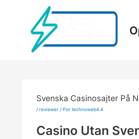
Ir
al
contenido
O
Svenska Casinosajter På N
/
reviewer
/ Por
technoweb4.4
Casino Utan Sven