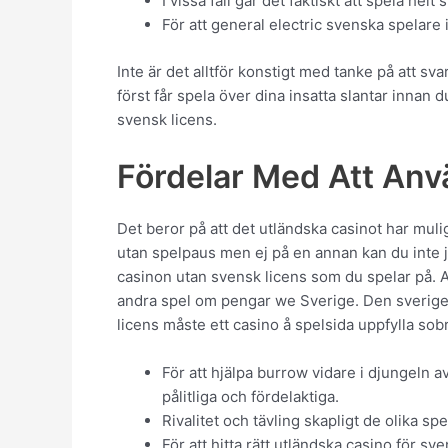
I vissa fall går det faktiskt att spela hel
För att general electric svenska spelare 
Inte är det alltför konstigt med tanke på att 
först får spela över dina insatta slantar inna
svensk licens.
Fördelar Med Att Anv
Det beror på att det utländska casinot har mul
utan spelpaus men ej på en annan kan du inte 
casinon utan svensk licens som du spelar på. Al
andra spel om pengar we Sverige. Den sveriges
licens måste ett casino å spelsida uppfylla sob
För att hjälpa burrow vidare i djungeln 
pålitliga och fördelaktiga.
Rivalitet och tävling skapligt de olika spe
För att hitta rätt utländska casino för s