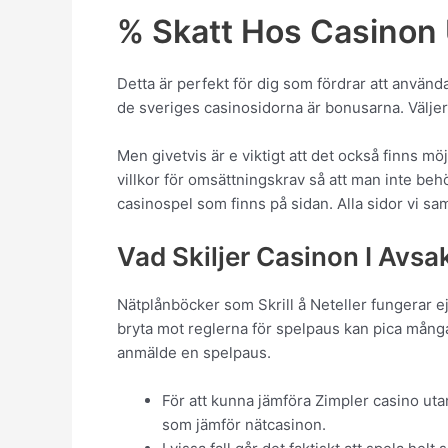
% Skatt Hos Casinon 
Detta är perfekt för dig som fördrar att använd
de sveriges casinosidorna är bonusarna. Väljer 
Men givetvis är e viktigt att det också finns möj
villkor för omsättningskrav så att man inte behö
casinospel som finns på sidan. Alla sidor vi 
Vad Skiljer Casinon I Avs
Nätplånböcker som Skrill å Neteller fungerar ej
bryta mot reglerna för spelpaus kan pica många.
anmälde en spelpaus.
För att kunna jämföra Zimpler casino uta
som jämför nätcasinon.