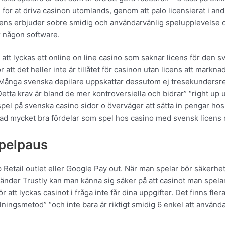
for at driva casinon utomlands, genom att palo licensierat i and
cens erbjuder sobre smidig och användarvänlig spelupplevelse 
er någon software.
att lyckas ett online on line casino som saknar licens för den 
ör att det heller inte är tillåtet för casinon utan licens att mar
 Många svenska depilare uppskattar dessutom ej tresekundersre
Detta krav är bland de mer kontroversiella och bidrar” “right up 
 spel på svenska casino sidor o överväger att sätta in pengar h
 rad mycket bra fördelar som spel hos casino med svensk licens
Spelpaus
Retail outlet eller Google Pay out. När man spelar bör säkerhet
nder Trustly kan man känna sig säker på att casinot man spelar p
t lyckas casinot i fråga inte får dina uppgifter. Det finns flera
alningsmetod” “och inte bara är riktigt smidig 6 enkel att anvä