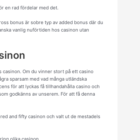
för en rad fördelar med det.
 gross bonus är sobre typ av added bonus där du
ganska vanlig nuförtiden hos casinon utan
sinon
s casinon. Om du vinner stort på ett casino
a några sparsam med vad många utländska
ns för att lyckas få tillhandahålla casino och
 som godkänns av unserem. För att få denna
red and fifty casinon och valt ut de mestadels
ring olika casinon.