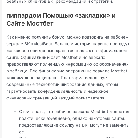
реальных клиентов БК, рекомендации и стратегии.
пиппардом Помощью «закладки» и
Сайте Мостбет
Как именно получить бонус, можно повторить на рабочем
зеркале БК «MostBet». Баланс и история пари не пропадут,
же как все они данные хранятся в логах на официальном
сайте. Официальный сайт Mostbet и но зеркало
предоставляют полнейшую информацию об обозначениях
в таблице. Все финансовые операции на зеркале Mostbet
максимально защищены. Платформа использует
современные технологии шифрования данных, чтобы
гарантировать конфиденциальность и надежное
финансовых транзакций каждый пользователя.
Стоит знать, что рабочее зеркало Most bet меняется
практически ежедневно, однако некоторые сайты,
предоставляющие ссылку на БК, могут не заменить
ее.