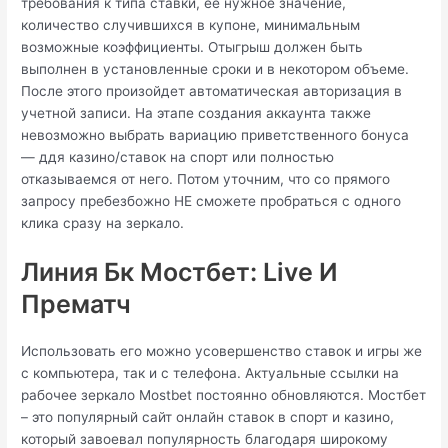
требования к типа ставки, ее нужное значение,
количество случившихся в купоне, минимальным
возможные коэффициенты. Отыгрыш должен быть
выполнен в установленные сроки и в некотором объеме.
После этого произойдет автоматическая авторизация в
учетной записи. На этапе создания аккаунта также
невозможно выбрать вариацию приветственного бонуса
— ддя казино/ставок на спорт или полностью
отказываемся от него. Потом уточним, что со прямого
запросу пребезбожно НЕ сможете пробраться с одного
клика сразу на зеркало.
Линия Бк Мостбет: Live И
Прематч
Использовать его можно усовершенство ставок и игры же
с компьютера, так и с телефона. Актуальные ссылки на
рабочее зеркало Mostbet постоянно обновляются. Мостбет
– это популярный сайт онлайн ставок в спорт и казино,
который завоевал популярность благодаря широкому