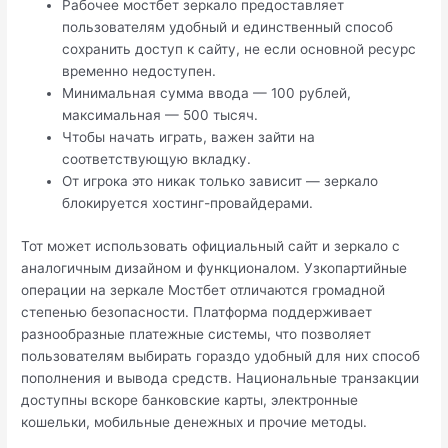
Рабочее мостбет зеркало предоставляет
пользователям удобный и единственный способ
сохранить доступ к сайту, не если основной ресурс
временно недоступен.
Минимальная сумма ввода — 100 рублей,
максимальная — 500 тысяч.
Чтобы начать играть, важен зайти на
соответствующую вкладку.
От игрока это никак только зависит — зеркало
блокируется хостинг-провайдерами.
Тот может использовать официальный сайт и зеркало с
аналогичным дизайном и функционалом. Узкопартийные
операции на зеркале Мостбет отличаются громадной
степенью безопасности. Платформа поддерживает
разнообразные платежные системы, что позволяет
пользователям выбирать гораздо удобный для них способ
пополнения и вывода средств. Национальные транзакции
доступны вскоре банковские карты, электронные
кошельки, мобильные денежных и прочие методы.