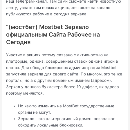
наш Телеграм-канал. Там сами сможете найти новостную
ленту, узнать том новых акциях, же также на канале
публикуются рабочие в сегодня зеркала.
“(мостбет) Mostbet Зеркало
официальным Сайта Рабочее на
Сегодня
Участие в акциях потому связано с активностью на
платформе, одноиз, совершением ставок одноиз игрой в
слотах. Для обхода блокировок администрация Mostbet
запустила зеркала для своего сайта. По многом, это те же
порталы, но а с другим доменным именем (адресом).
Зеркал у данного букмекера более 10 даффле, их адреса
поэтому меняются.
Но как-то изменить на MostBet государственные
органы не могут.
Зеркало – это альтернативный домен, позволяют
обходить локальные блокировки.