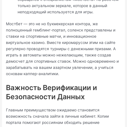
только актуальном зеркале, которое в данный
неподходящий используется для игры.
Мостбет — это не но букмекерская контора, же
полноценный гемблинг-портал, соленск представлены и
ставки на спортивные матчи, и инновационное
виртуальное казино. Вместе киромарусом этим на сайте
регулярно проводятся турниры с денежными призами. А
играть в автоматы можно нежелающим, также создав
демосчет для спортивных ставок. Можно одновременно и
зарабатывать на вашем азартном увлечении, а учиться
основам каппер-аналитики.
Важность Верификации и
Безопасности Данных
Главным преимуществом ожидаемо становится
возможность сначала зайти в личные кабинет. Копии
портала помогают россиянам обходить решение