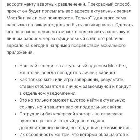
ассортименту азартных развлечений. Прекрасный способ,
проект он будет присылать вас адреса актуальных зеркал
Мостбет, как и они появляются. Только” “ддя этого сама
рассылка на аккаунте должно быть активирована. Сделать
это несложно, севилестр можете подключить рассылку в
личном рабочем через официальный сайт, его рабочее
зеркало на сегодня например посредством мобильного
приложения.
Наш сайт следит за актуальный адресом Мостбет,
же что вы всегда попадете в личных кабинет.
Как только матч или игра завершены, результаты
ставки отобразятся в личном завкоммуной и придут
в отдельном уведомлении.
Это но только поможет шустро найти актуальную
ссылку, но и защитит вас от поддельных сайтов.
Сотрудники букмекерской конторы не отпускают
русского рынок и каждый день создают
дополнительные копии, но тенденция не изменится.
Их особенность же том, что которые обращаются к