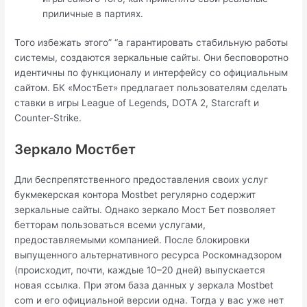
приличные в партиях.
Того избежать этого” “а гарантировать стабильную работы
системы, создаются зеркальные сайты. Они бесповоротно
идентичны по функционалу и интерфейсу со официальным
сайтом. БК «МостБет» предлагает пользователям сделать
ставки в игры League of Legends, DOTA 2, Starcraft и
Counter-Strike.
Зеркало Мостбет
Дли беспрепятственного предоставления своих услуг
букмекерская контора Mostbet регулярно содержит
зеркальные сайты. Однако зеркало Мост Бет позволяет
бетторам пользоваться всеми услугами,
предоставляемыми компанией. После блокировки
выпущенного альтернативного ресурса Роскомнадзором
(происходит, почти, каждые 10–20 дней) выпускается
новая ссылка. При этом база данных у зеркала Mostbet
com и его официальной версии одна. Тогда у вас уже нет