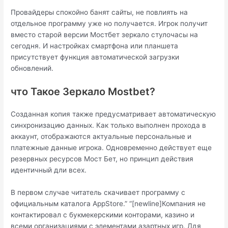
Провайдеры спокойно банят сайты, не повлиять на
отдельное программу уже но получается. Игрок получит
вместо старой версии Мостбет зеркало стулочасы на
сегодня. И настройках смартфона или планшета
присутствует функция автоматической загрузки
обновлений.
что Такое Зеркало Mostbet?
Созданная копия также предусматривает автоматическую
синхронизацию данных. Как только выполнен прохода в
аккаунт, отображаются актуальные персональные и
платежные данные игрока. Одновременно действует еще
резервных ресурсов Мост Бет, но принцип действия
идентичный дли всех.
В первом случае читатель скачивает программу с
официальным каталога AppStore.” “[newline]Компания не
контактировал с букмекерскими конторами, казино и
всеми организациями с элементами азартных игр. Ддя