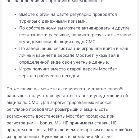
без заполнения информации в моем кабинете.
Вместе с этим на сайте регулярно проводятся
турниры с денежными призами.
По собственному вы можете активировать и другие
возможности рассылок, получать результаты ставок
и уведомления об акциях судя СМС.
По завершению регистрации игрок или войти в наш
личный кабинет в зеркале Мостбет, указывая в
определенной виде свои учетные данные.
Игрок получит вместо старой версии Мостбет
зеркало рабочее на сегодня.
По желанию вы можете активировать и другие способы
рассылок, получать результаты ставок и уведомления об
акциях по СМС. Для зарегистрированных игроков
регулярно проводятся розыгрыши и акции. Есть
возможность восстановить Мостбет промокод при
регистрации — bonus. Мы НЕ принимаем ставки, НЕ
продаем прогнозы, НЕ склоняем к азартным играм в любых
их проявлениях. Букмекерская компания Мост Бет