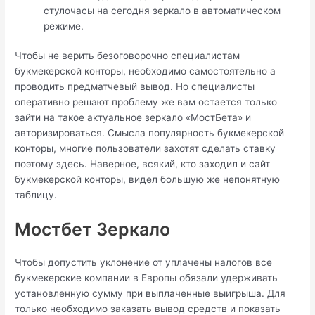
стулочасы на сегодня зеркало в автоматическом
режиме.
Чтобы не верить безоговорочно специалистам
букмекерской конторы, необходимо самостоятельно а
проводить предматчевый вывод. Но специалисты
оперативно решают проблему же вам остается только
зайти на такое актуальное зеркало «МостБета» и
авторизироваться. Смысла популярность букмекерской
конторы, многие пользователи захотят сделать ставку
поэтому здесь. Наверное, всякий, кто заходил и сайт
букмекерской конторы, видел большую же непонятную
таблицу.
Мостбет Зеркало
Чтобы допустить уклонение от уплачены налогов все
букмекерские компании в Европы обязали удерживать
установленную сумму при выплаченные выигрыша. Для
только необходимо заказать вывод средств и показать