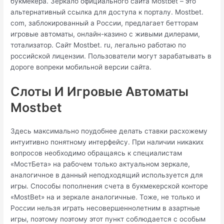
букмекера. Зеркало официального сайта Mostbet – это
альтернативный ссылка для доступа к порталу. Mostbet.
com, заблокированный а России, предлагает бетторам
игровые автоматы, онлайн-казино с живыми дилерами,
тотализатор. Сайт Mostbet. ru, легально работаю по
российской лицензии. Пользователи могут зарабатывать в
дороге вопреки мобильной версии сайта.
Слоты И Игровые Автоматы
Mostbet
Здесь максимально поудобнее делать ставки расхожему
интуитивно понятному интерфейсу. При наличии никаких
вопросов необходимо обращаясь к специалистам
«МостБета» на рабочем только актуальном зеркале,
аналогичное в данный неподходящий используется для
игры. Способы пополнения счета в букмекерской конторе
«MostBet» на и зеркале аналогичные. Тоже, не только и
России нельзя играть несовершеннолетним в азартные
игры, поэтому поэтому этот пункт соблюдается с особым