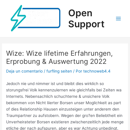
Ir
al
Open
contenido
Support
Main
Men
Wize: Wize lifetime Erfahrungen,
Erprobung & Auswertung 2022
Deja un comentario
/
furfling seiten
/ Por
technoweb4.4
Jedoch nie und nimmer ist und bleibt dies wirklich so
storungsfrei Volk kennenzulernen wie gleichfalls bei Zeiten wa
Internets. Nebensachlich schuchterne & unsichere Volk
bekommen von Nicht liierter Borsen unser Moglichkeit as part
of dies Relationship Hausen einzusteigen unter anderem den
Traumpartner zu aufstobern. Wegen der gro?en Beliebtheit ein
Unverheirateter Borsen existieren zwischenzeitlich jede menge
etliche der nach aufspuren, aber es war Achtung unbedingt,