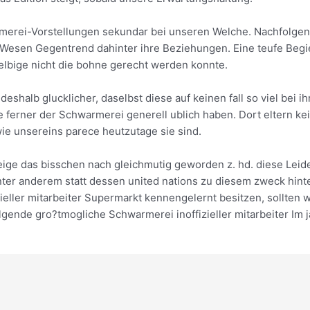
erei-Vorstellungen sekundar bei unseren Welche. Nachfolgend
 Wesen Gegentrend dahinter ihre Beziehungen. Eine teufe Begie
elbige nicht die bohne gerecht werden konnte.
eshalb glucklicher, daselbst diese auf keinen fall so viel bei 
 ferner der Schwarmerei generell ublich haben. Dort eltern ke
e unsereins parece heutzutage sie sind.
eige das bisschen nach gleichmutig geworden z. hd. diese Leid
Unter anderem statt dessen united nations zu diesem zweck hin
ieller mitarbeiter Supermarkt kennengelernt besitzen, sollten w
lgende gro?tmogliche Schwarmerei inoffizieller mitarbeiter Im j