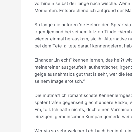
vorhinein selbst der lange nach wische. Wenn 
Momenten: Entsprechend ich aufgrund der Mann
So lange die autoren ‘ne Hetare den Speak via
irgendjemand bei seinem letzten Tinder-Verab
wieder einmal herauskam, sic ihr Alternative 
bei dem Tete-a-tete darauf kennengelernt hab
Einander „in echt“ kennen lernen, das hei?t w
meinereiner ausgetuftelt, authentischer, irge
geige ausnahmslos gut that is sehr, wer die le
seinem Image erotisch.“
Die mutma?lich romantischste Kennenlerngeschi
spater trafen gegenseitig echt unsere Blicke, w
Em, toll. Ich hatte nichts, doch einen Vornam
einzigen, gemeinsamen Kumpan gemerkt weiter
Wer via so sehr welcher Lehrbuch beginnt, ein