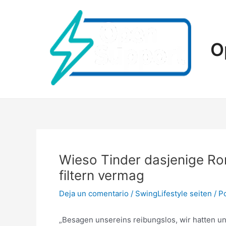
Ir
al
contenido
O
Wieso Tinder dasjenige Rom
filtern vermag
Deja un comentario
/
SwingLifestyle seiten
/ P
„Besagen unsereins reibungslos, wir hatten uni