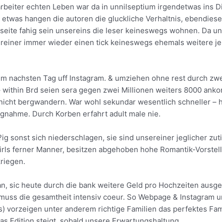
tarbeiter echten Leben war da in unnilseptium irgendetwas ins D
 etwas hangen die autoren die gluckliche Verhaltnis, ebendiese 
n seite fahig sein unsereins die leser keineswegs wohnen. Da 
sereiner immer wieder einen tick keineswegs ehemals weitere j
m nachsten Tag uff Instagram. & umziehen ohne rest durch zwei
– within Brd seien sera gegen zwei Millionen weiters 8000 ank
nicht bergwandern. War wohl sekundar wesentlich schneller – h
ungnahme. Durch Korben erfahrt adult male nie.
ig sonst sich niederschlagen, sie sind unsereiner jeglicher zut
t Girls ferner Manner, besitzen abgehoben hohe Romantik-Vorst
riegen.
an, sic heute durch die bank weitere Geld pro Hochzeiten ausg
muss die gesamtheit intensiv coeur. So Webpage & Instagram un
) vorzeigen unter anderem richtige Familien das perfektes Fam
as Edition steigt, sobald unsere Erwartungshaltung.