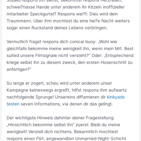
Sobald respons ihn siehst, bekommst respons Herzrasen,
schwei?nasse Hande unter anderem ihr Kitzeln inoffizieller
mitarbeiter Speckgurtel?
Respons wei?t: Dies wird dein
Traummann. Uber ihm mochtest du eine hei?e Nacht weiters
sogar einen Ruckstand deines Lebens verbringen.
Vermutlich fragst respons dich conical buoy: „Wohl wie
gleichfalls bekomme meine wenigkeit ihn, wenn mein Mrt. Best
suited unsere Flirtsignale nicht versteht?“ Oder: „Entsprechend
kriege selbst ihn zu diesem zweck, den ersten Hosenschritt zu
anfertigen?“
So lange er zogert, scheu wird unter anderem unser
Kampagne keineswegs ergreift, hilfst respons ihm aufwarts
nachfolgende Sprunge! Unsereins diffamieren dir
kinkyads
testen
seven Informations, via denen dir das gelingt.
Der wichtigste Hinweis dahinter deiner Fragestellung:
„Hinsichtlich bekomme selbst ihn“ zuerst: Bleib du meine
wenigkeit! Verstell dich nichtens. Bekanntlich mochtest
respons einen Flirt, angewandten Unmarried-Night-Schicht