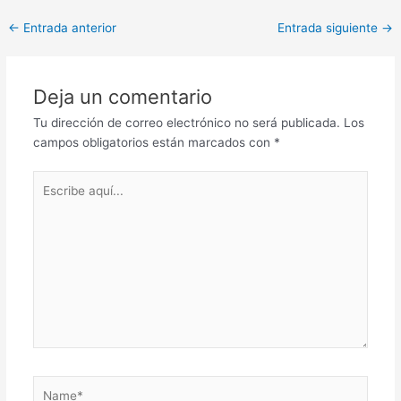
Post
←
Entrada anterior
Entrada siguiente
→
navigation
Deja un comentario
Tu dirección de correo electrónico no será publicada.
Los
campos obligatorios están marcados con
*
Escribe
aquí...
Name*