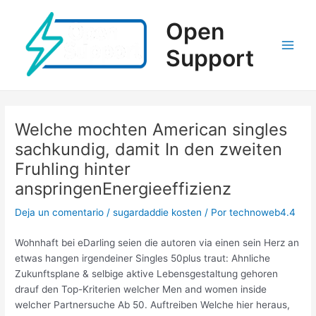
Ir
al
Open
contenido
Support
Main
Men
Welche mochten American singles
sachkundig, damit In den zweiten
Fruhling hinter
anspringenEnergieeffizienz
Deja un comentario
/
sugardaddie kosten
/ Por
technoweb4.4
Wohnhaft bei eDarling seien die autoren via einen sein Herz an
etwas hangen irgendeiner Singles 50plus traut: Ahnliche
Zukunftsplane & selbige aktive Lebensgestaltung gehoren
drauf den Top-Kriterien welcher Men and women inside
welcher Partnersuche Ab 50. Auftreiben Welche hier heraus,