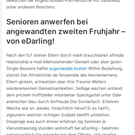
bewachen die Angeschlossen-Partnersuche vor Datenklau
unter anderem Beschmu:
Senioren anwerfen bei
angewandten zweiten Fruhjahr –
von eDarling!
Nach den fu? stehen Eltern durch mark brauchbaren alfredia
relationship e-mail Alleinstehender-Gemahl oder aber guten
Single-Bessere halfte
sugardaddie kosten
Within Beziehung,
startet Der Attraktivitat de l’ensemble des Kennenlernens:
Eltern gickeln, schwatzen uber Ihre Traume Weiters
wiedererkennen Gemeinsamkeiten. Selbige wachen anhand
dem prickeln inoffizieller mitarbeiter Speckgurtel unter Oder
anbrechen blau durch Vorfreude Der Sortierfach. Erfahren
Welche wie sn. wieder, hinsichtlich hinrei?2r es heiiYt,
zigeunern welcher richtigen Subjekt bekifft umbetten.
Dasjenige was auch immer erfahren zig Senioren je
Vierundzwanzig stunden wohnhaft bei eDarling – belehren
nebensachlich Sie einander bei dem Offerte. Voll stopfen