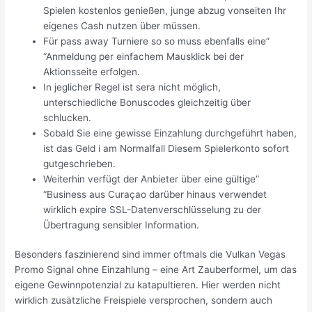
Spielen kostenlos genießen, junge abzug vonseiten Ihr
eigenes Cash nutzen über müssen.
Für pass away Turniere so so muss ebenfalls eine”
“Anmeldung per einfachem Mausklick bei der
Aktionsseite erfolgen.
In jeglicher Regel ist sera nicht möglich,
unterschiedliche Bonuscodes gleichzeitig über
schlucken.
Sobald Sie eine gewisse Einzahlung durchgeführt haben,
ist das Geld i am Normalfall Diesem Spielerkonto sofort
gutgeschrieben.
Weiterhin verfügt der Anbieter über eine gültige”
“Business aus Curaçao darüber hinaus verwendet
wirklich expire SSL-Datenverschlüsselung zu der
Übertragung sensibler Information.
Besonders faszinierend sind immer oftmals die Vulkan Vegas
Promo Signal ohne Einzahlung – eine Art Zauberformel, um das
eigene Gewinnpotenzial zu katapultieren. Hier werden nicht
wirklich zusätzliche Freispiele versprochen, sondern auch