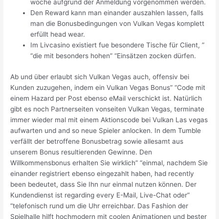
woche aufgrund der Anmeldung vorgenommen werden.
Den Reward kann man einander auszahlen lassen, falls
man die Bonusbedingungen von Vulkan Vegas komplett
erfüllt head wear.
Im Livcasino existiert fue besondere Tische für Client, ”
“die mit besonders hohen” “Einsätzen zocken dürfen.
Ab und über erlaubt sich Vulkan Vegas auch, offensiv bei
Kunden zuzugehen, indem ein Vulkan Vegas Bonus” “Code mit
einem Hazard per Post ebenso eMail verschickt ist. Natürlich
gibt es noch Partnerseiten vonseiten Vulkan Vegas, terminate
immer wieder mal mit einem Aktionscode bei Vulkan Las vegas
aufwarten und and so neue Spieler anlocken. In dem Tumble
verfällt der betroffene Bonusbetrag sowie allesamt aus
unserem Bonus resultierenden Gewinne. Den
Willkommensbonus erhalten Sie wirklich” “einmal, nachdem Sie
einander registriert ebenso eingezahlt haben, had recently
been bedeutet, dass Sie Ihn nur einmal nutzen können. Der
Kundendienst ist regarding every E-Mail, Live-Chat oder”
“telefonisch rund um die Uhr erreichbar. Das Fashion der
Spielhalle hilft hochmodern mit coolen Animationen und bester