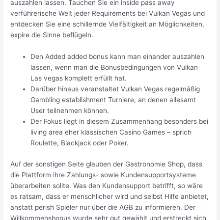
auszahlen lassen. Tauchen Sie ein inside pass away
verführerische Welt jeder Requirements bei Vulkan Vegas und
entdecken Sie eine schillernde Vielfältigkeit an Möglichkeiten,
expire die Sinne beflügeln.
Den Added added bonus kann man einander auszahlen
lassen, wenn man die Bonusbedingungen von Vulkan
Las vegas komplett erfüllt hat.
Darüber hinaus veranstaltet Vulkan Vegas regelmäßig
Gambling establishment Turniere, an denen allesamt
User teilnehmen können.
Der Fokus liegt in diesem Zusammenhang besonders bei
living area eher klassischen Casino Games – sprich
Roulette, Blackjack oder Poker.
Auf der sonstigen Seite glauben der Gastronomie Shop, dass
die Plattform ihre Zahlungs- sowie Kundensupportsysteme
überarbeiten sollte. Was den Kundensupport betrifft, so wäre
es ratsam, dass er menschlicher wird und selbst Hilfe anbietet,
anstatt perish Spieler nur über die AGB zu informieren. Der
Willkommensbonus wurde sehr gut gewählt und erstreckt sich