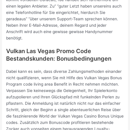
einen legalen Anbieter. Zu” “guter Letzt haben unsereins auch
eine Telefonhotline für Sie eingerichtet, hierdurch Sie
geradeaus” “über unserem Support-Team sprechen können.
Neben ihrer E-Mail-Adresse, deinem Regard und jeder
Anschrift wird auch eine gewisse gewisse Handynummer
benötigt.
Vulkan Las Vegas Promo Code
Bestandskunden: Bonusbedingungen
Dabei kann es sein, dass diverse Zahlungsmethoden einander
nicht qualifizieren, wenn Sie mit HIlfe des Vulkan Vegas Bonus
Program code living area Benefit in Recht nehmen möchten.
Verpassen Sie keineswegs die Gelegenheit, Ihr Spielerkonto
aufzupolieren und Ihren Glückspfad mit funkelnden Perlen zu
pflastern. Die Anmeldung ist natürlich nicht nur das einfacher
Schritt, gleich der Beginn a single abenteuerlichen Reise über
die faszinierende World der Vulkan Vegas Casino Bonus Unique
codes. Zusätzlich zum Bonuscode profitieren bestehende
Zocker auch vonseiten einem herausragenden Loyalty-