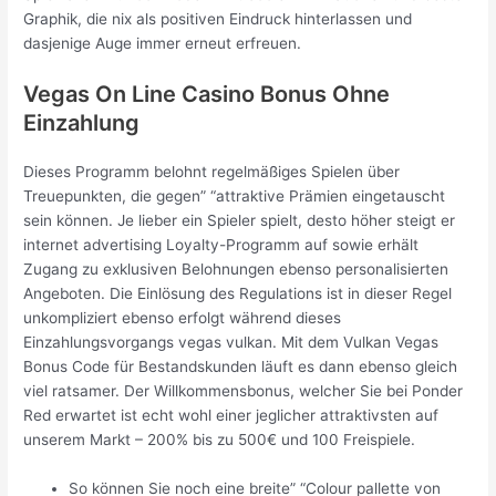
Graphik, die nix als positiven Eindruck hinterlassen und
dasjenige Auge immer erneut erfreuen.
Vegas On Line Casino Bonus Ohne
Einzahlung
Dieses Programm belohnt regelmäßiges Spielen über
Treuepunkten, die gegen” “attraktive Prämien eingetauscht
sein können. Je lieber ein Spieler spielt, desto höher steigt er
internet advertising Loyalty-Programm auf sowie erhält
Zugang zu exklusiven Belohnungen ebenso personalisierten
Angeboten. Die Einlösung des Regulations ist in dieser Regel
unkompliziert ebenso erfolgt während dieses
Einzahlungsvorgangs vegas vulkan. Mit dem Vulkan Vegas
Bonus Code für Bestandskunden läuft es dann ebenso gleich
viel ratsamer. Der Willkommensbonus, welcher Sie bei Ponder
Red erwartet ist echt wohl einer jeglicher attraktivsten auf
unserem Markt – 200% bis zu 500€ und 100 Freispiele.
So können Sie noch eine breite” “Colour pallette von