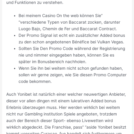
und Funktionen zu verstehen.
Bei meinem Casino On the web können Sie”
“verschiedene Typen von Baccarat zocken, darunter
Luogo Bajo, Chemin de Fer und Baccarat Contract.
Der Promo Signal ist echt ein zusätzlicher Added bonus
zu den schon angebotenen Bénéfice bei Vulkan Vegas.
Sollten Sie Den Promo Code während der Registrierung
nie und nimmer eingegeben haben, können Sie es
später im Bonusbereich nachholen.
Wenn Sie ihn bei weitem nicht schon gefunden haben,
sollen wir gerne zeigen, wie Sie diesen Promo Computer
code bekommen.
Auch Yonibet ist natürlich einer welcher neuwertigen Anbieter,
dieser vor allen dingen mit einem lukrativen Added bonus
Erlebnis überzeugen muss. Hier werden wirklich bei weitem
nicht nur Gambling institution Spiele angeboten, trotzdem
auch der Bereich dieser Sport- ebenso Livewetten wird
wirklich abgedeckt. Die Franchise, pass” “aside Yonibet besitzt
kommt vonseiten Curacao, fue handelt sich furthermore um