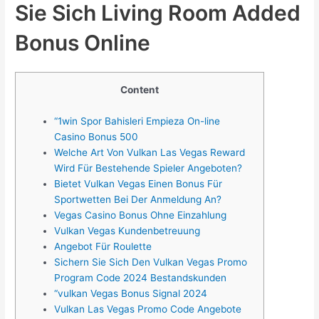
Sie Sich Living Room Added
Bonus Online
Content
“1win Spor Bahisleri Empieza On-line
Casino Bonus 500
Welche Art Von Vulkan Las Vegas Reward
Wird Für Bestehende Spieler Angeboten?
Bietet Vulkan Vegas Einen Bonus Für
Sportwetten Bei Der Anmeldung An?
Vegas Casino Bonus Ohne Einzahlung
Vulkan Vegas Kundenbetreuung
Angebot Für Roulette
Sichern Sie Sich Den Vulkan Vegas Promo
Program Code 2024 Bestandskunden
“vulkan Vegas Bonus Signal 2024
Vulkan Las Vegas Promo Code Angebote