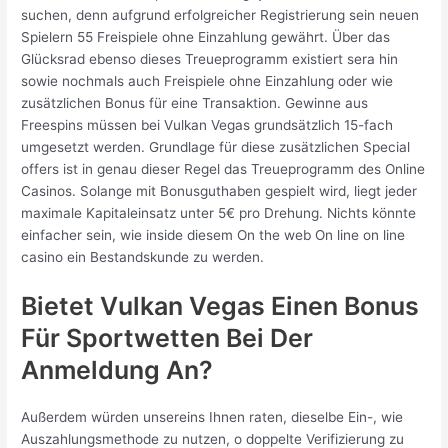
suchen, denn aufgrund erfolgreicher Registrierung sein neuen
Spielern 55 Freispiele ohne Einzahlung gewährt. Über das
Glücksrad ebenso dieses Treueprogramm existiert sera hin
sowie nochmals auch Freispiele ohne Einzahlung oder wie
zusätzlichen Bonus für eine Transaktion. Gewinne aus
Freespins müssen bei Vulkan Vegas grundsätzlich 15-fach
umgesetzt werden. Grundlage für diese zusätzlichen Special
offers ist in genau dieser Regel das Treueprogramm des Online
Casinos. Solange mit Bonusguthaben gespielt wird, liegt jeder
maximale Kapitaleinsatz unter 5€ pro Drehung. Nichts könnte
einfacher sein, wie inside diesem On the web On line on line
casino ein Bestandskunde zu werden.
Bietet Vulkan Vegas Einen Bonus
Für Sportwetten Bei Der
Anmeldung An?
Außerdem würden unsereins Ihnen raten, dieselbe Ein-, wie
Auszahlungsmethode zu nutzen, o doppelte Verifizierung zu