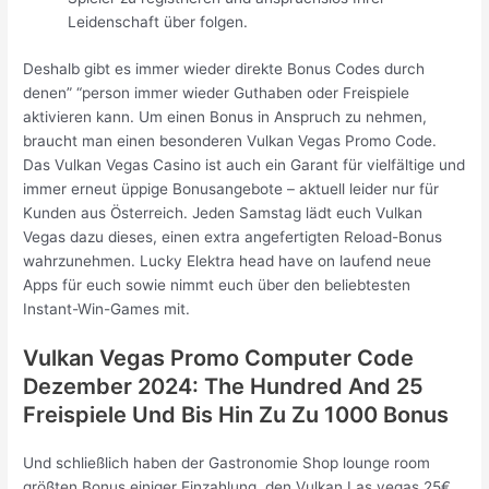
Leidenschaft über folgen.
Deshalb gibt es immer wieder direkte Bonus Codes durch
denen” “person immer wieder Guthaben oder Freispiele
aktivieren kann. Um einen Bonus in Anspruch zu nehmen,
braucht man einen besonderen Vulkan Vegas Promo Code.
Das Vulkan Vegas Casino ist auch ein Garant für vielfältige und
immer erneut üppige Bonusangebote – aktuell leider nur für
Kunden aus Österreich. Jeden Samstag lädt euch Vulkan
Vegas dazu dieses, einen extra angefertigten Reload-Bonus
wahrzunehmen. Lucky Elektra head have on laufend neue
Apps für euch sowie nimmt euch über den beliebtesten
Instant-Win-Games mit.
Vulkan Vegas Promo Computer Code
Dezember 2024: The Hundred And 25
Freispiele Und Bis Hin Zu Zu 1000 Bonus
Und schließlich haben der Gastronomie Shop lounge room
größten Bonus einiger Einzahlung, den Vulkan Las vegas 25€