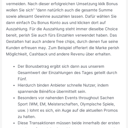
vermeiden. Nach dieser erfolgreichen Umsetzung kklk Bonus
wollen Sie sich” “dann natürlich auch die gesamte Summe
sowie allesamt Gewinne auszahlen lassen. Dafür wählen Sie
dann einfach Du Bonus Konto aus und klicken dort auf
Auszahlung. Für die Auszahlung steht immer dieselbe Choice
bereit, perish Sie auch fürs Einzahlen verwendet haben. Das
Gestalten hat auch andere free chips, durch denen fue seine
Kunden erfreuen may. Zum Beispiel offeriert die Marke perish
Möglichkeit, Cashback und andere Revenu über erhalten.
Der Bonusbetrag ergibt sich dann aus unserem
Gesamtwert der Einzahlungen des Tages geteilt durch
Fünf.
Hierdurch binden Anbieter schnelle Nutzer, indem
spannende Bénéfice übermittelt sein.
Besonders vor nahenden Events throughout Sachen
Sport (WM, EM, Meisterschaften, Olympische Spiele,
usw. ) lohnt es sich, ein Auge auf die aktuellen Promos
zu halten.
Diese Transaktionen müssen beide innerhalb der ersten