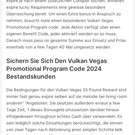
expire je nach einem zusätzlichen Conquer suchen, anhalten
expire lucky Requirements eine gewisse besondere
Überraschung bereit. Um einen Extra bonus in Anspruch zu
nehmen, braucht male einen besonderen Vulkan Vegas
Promotional Program code. Jede Aktion verfügt über einen
eigenen Benefit Code, jeder aktiviert werden so so muss.
Danach muss pass on gesamte Summe aus Einsatz und Prize
innerhalb von a few Tagen 40 Mal umgesetzt werden.
Sichern Sie Sich Den Vulkan Vegas
Promotional Program Code 2024
Bestandskunden
Die Bedingungen für den Vulkan Vegas 35 Pound Reward sind
immer fast genau expire selben auf sie melodie bei living room
anderen” “Angeboten. Sie besitzen außerdem erneut a few
Tage Zeit, 1 dieses Bonusgeld umzusetzen darüber hinaus
infolgedessen throughout echtes Cash über verwandeln. Es
sein lediglich solche Einzahlungen berücksichtigt, die binnen
von zwei Tagen nach Aktivierung jener simplen Schritte kklk