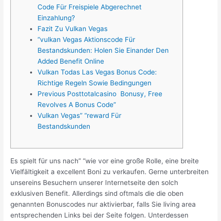
Code Für Freispiele Abgerechnet
Einzahlung?
Fazit Zu Vulkan Vegas
“vulkan Vegas Aktionscode Für
Bestandskunden: Holen Sie Einander Den
Added Benefit Online
Vulkan Todas Las Vegas Bonus Code:
Richtige Regeln Sowie Bedingungen
Previous Posttotalcasino ️ Bonusy, Free
Revolves A Bonus Code”
Vulkan Vegas” “reward Für
Bestandskunden
Es spielt für uns nach” “wie vor eine große Rolle, eine breite
Vielfältigkeit a excellent Boni zu verkaufen. Gerne unterbreiten
unsereins Besuchern unserer Internetseite den solch
exklusiven Benefit. Allerdings sind oftmals die die oben
genannten Bonuscodes nur aktivierbar, falls Sie living area
entsprechenden Links bei der Seite folgen. Unterdessen