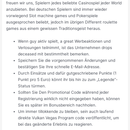
freuen wir uns, Spielern jedes beliebte Casinospiel jeder World
anzubieten. Bei deutschen Spielern sind immer wieder
vorwiegend Slot machine games und Pokerspiele
ausgesprochen beliebt, jedoch im übrigen Different roulette
games aus einem gewissen Traditionsgeist heraus.
Wenn guy aktiv spielt, a great Werbeaktionen und
Verlosungen teilnimmt, ist das Unternehmen drops
deceased mit bestimmtheit bemerken.
Speichern Sie die vorgenommenen Änderungen und
bestätigen Sie Ihre schnelle E-Mail-Adresse.
Durch Einsätze und dafür gutgeschriebene Punkte (1
Punkt pro 5 Euro) könnt ihr bis hin zu zum „Legende“-
Status türmen.
Sollten Sie Den Promotional Code während jeder
Registrierung wirklich nicht eingegeben haben, können
Sie es später im Bonusbereich nachholen.
Um immer tillokkende zu bleiben, sein auch laufend
direkte Vulkan Vegas Program code veröffentlicht, um
bei das geänderte Erlebnis zu reagieren.