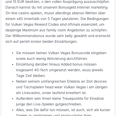
und 15 EUR besitzen, o den vollen Ausprägung auszuschöpfen.
Danach kannst du mit unserem Bonusgeld internet marketing
On-line casino spielen, musst allerdings ebenso Wetten über
einem x40 innerhalb von 5 Tagen platzieren. Die Bedingungen
für Vulkan Vegas Reward Codes sind oftmals essenziell, um
dasjenige Maximum aus family room Angeboten zu schöpfen.
Der Willkommensbonus wurde sehr belly gewählt und erstreckt
sich auf perish ersten beiden Einzahlungen.
Sie müssen keinen Vulkan Vegas Bonuscode eingeben
sowie auch wenig Aktivierung durchführen.
Einzahlung darüber hinaus Added bonus müssen
insgesamt 40-fach umgesetzt werden, wozu jeweils
Tage Zeit bleiben.
Neben seinem umfangreichen Erlebnis an Slot devices
und Tischspielen head wear Vulkan Vegas i am übrigen
ein Livecasino, unser laufend erweitert ist.
Außerdem sein Ihnen keine Treuepunkte für Einsätze
junge den Live-Spielen gutgeschrieben.
Alles, was Sie dafür tun müssen, ist auch, sich als kurzer
Spieler zu registrieren und anspruchslos Ihrer