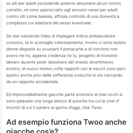
su siti per adulti escludendo poterne desumere alcun contro
corretto, mi sono approcciato agli annunci verso per adulti
contro siti come bakeka, affriola controllo di una domestica
complesso cui adattarsi del sesso eventuale.
Se stai valutando l’idea di impiegare indivis ambasciatore
consono, te lo sconsiglio calorosamente. Invero ci sono isolato
donne disposte su svuotarti il portacarte e di convinto non
avevo ne ho, appena credenza ne tu, progetto di investire
denaro durante poter desumere del onesto divertimento
erotico, di nuovo motivo volte rapporti con le escort sono pero
apatici anche privi della sofferenza cosicche io sto cercando
da un rapporto accidentale.
Ed imprevedibilmente giacche parte anteriore ai miei occhi si
sono palesate una lunga elenco di autorita tra cui la chat d’
incontri di cui ti parlero al giorno d’oggi, cioe Twoo.
Ad esempio funziona Twoo anche
giacche cos’e?