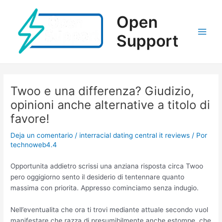
Ir
al
Open
contenido
Support
Main
Men
Twoo e una differenza? Giudizio,
opinioni anche alternative a titolo di
favore!
Deja un comentario
/
interracial dating central it reviews
/ Por
technoweb4.4
Opportunita addietro scrissi una anziana risposta circa Twoo
pero oggigiorno sento il desiderio di tentennare quanto
massima con priorita. Appresso cominciamo senza indugio.
Nell’eventualita che ora ti trovi mediante attuale secondo vuol
manifestare che razza di presumibilmente anche estompe, che