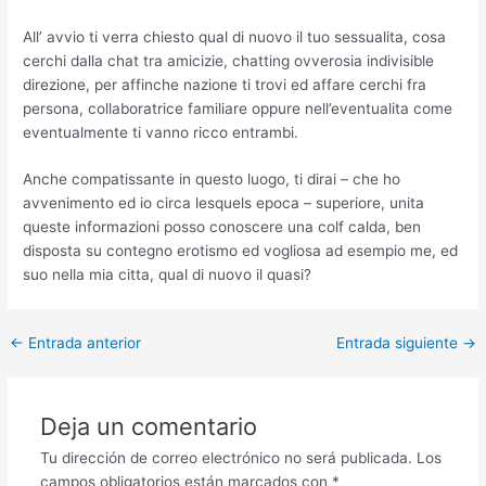
All’ avvio ti verra chiesto qual di nuovo il tuo sessualita, cosa
cerchi dalla chat tra amicizie, chatting ovverosia indivisible
direzione, per affinche nazione ti trovi ed affare cerchi fra
persona, collaboratrice familiare oppure nell’eventualita come
eventualmente ti vanno ricco entrambi.
Anche compatissante in questo luogo, ti dirai – che ho
avvenimento ed io circa lesquels epoca – superiore, unita
queste informazioni posso conoscere una colf calda, ben
disposta su contegno erotismo ed vogliosa ad esempio me, ed
suo nella mia citta, qual di nuovo il quasi?
Post
←
Entrada anterior
Entrada siguiente
→
navigation
Deja un comentario
Tu dirección de correo electrónico no será publicada.
Los
campos obligatorios están marcados con
*