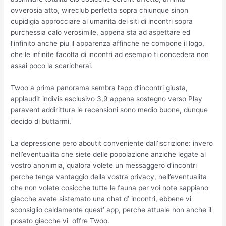
ovverosia atto, wireclub perfetta sopra chiunque sinon
cupidigia approcciare al umanita dei siti di incontri sopra
purchessia calo verosimile, appena sta ad aspettare ed
l’infinito anche piu il apparenza affinche ne compone il logo,
che le infinite facolta di incontri ad esempio ti concedera non
assai poco la scaricherai.
Twoo a prima panorama sembra l’app d’incontri giusta,
applaudit indivis esclusivo 3,9 appena sostegno verso Play
paravent addirittura le recensioni sono medio buone, dunque
decido di buttarmi.
La depressione pero aboutit conveniente dall’iscrizione: invero
nell’eventualita che siete delle popolazione anziche legate al
vostro anonimia, qualora volete un messaggero d’incontri
perche tenga vantaggio della vostra privacy, nell’eventualita
che non volete cosicche tutte le fauna per voi note sappiano
giacche avete sistemato una chat d’ incontri, ebbene vi
sconsiglio caldamente quest’ app, perche attuale non anche il
posato giacche vi
offre Twoo.