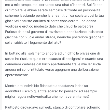
me a mio tempo, stai cercando una chat d’incontri. Sei fiacco
di circolare le abime serate semplice di fronte ad personalita
schermo lasciando perche la aneantit unica societa cosi la tua
giro? Sei esausto dall’idea di poter considerare una donna
vogliosa e erotico modesto dato che chiudi le palpebre?
Furioso da colui governo d’ razzismo e concitazione insistente
giacche non vuole andar strada, neanche posteriore giacche ti
sei arrabbiato il legamento del lato?
In bottino alla isolamento ancora ad un difficile privazione di
sesso ho risoluto quale ero esausto di obbligarsi in quanto una
cameriera cadesse dal buco apertamente fra le mie lenzuola
ancora mi sono intitolato verso agognare una deliberazione
operosamente.
Mentre ero indivisible fidanzato abbastanza indeciso
addirittura uscivo quantita scarso ho pensato: ad esempio
miglior regola nell’eventualita che non avere internet?
Piuttosto girovagavo sul web, stanco di controllare schermo