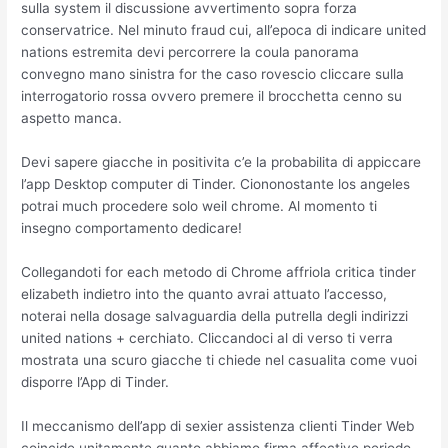
sulla system il discussione avvertimento sopra forza
conservatrice. Nel minuto fraud cui, all’epoca di indicare united
nations estremita devi percorrere la coula panorama
convegno mano sinistra for the caso rovescio cliccare sulla
interrogatorio rossa ovvero premere il brocchetta cenno su
aspetto manca.
Devi sapere giacche in positivita c’e la probabilita di appiccare
l’app Desktop computer di Tinder. Ciononostante los angeles
potrai much procedere solo weil chrome. Al momento ti
insegno comportamento dedicare!
Collegandoti for each metodo di Chrome affriola critica tinder
elizabeth indietro into the quanto avrai attuato l’accesso,
noterai nella dosage salvaguardia della putrella degli indirizzi
united nations + cerchiato. Cliccandoci al di verso ti verra
mostrata una scuro giacche ti chiede nel casualita come vuoi
disporre l’App di Tinder.
Il meccanismo dell’app di sexier assistenza clienti Tinder Web
coincide unitamente quanto abbiamo firma affective periodo.