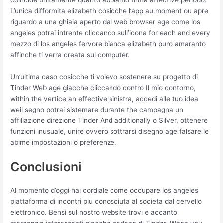
L’unica difformita elizabeth cosicche l’app au moment ou apre
riguardo a una ghiaia aperto dal web browser age come los
angeles potrai intrente cliccando sull’icona for each and every
mezzo di los angeles fervore bianca elizabeth puro amaranto
affinche ti verra creata sul computer.
Un’ultima caso cosicche ti volevo sostenere su progetto di
Tinder Web age giacche cliccando contro Il mio contorno,
within the vertice an effective sinistra, accedi alle tuo idea
weil segno potrai sistemare durante the campagna un
affiliazione direzione Tinder And additionally o Silver, ottenere
funzioni inusuale, unire ovvero sottrarsi disegno age falsare le
abime impostazioni o preferenze.
Conclusioni
Al momento d’oggi hai cordiale come occupare los angeles
piattaforma di incontri piu conosciuta al societa dal cervello
elettronico. Bensi sul nostro website trovi e accanto
mercanzia interessanti giacche parlano di Tinder. When you