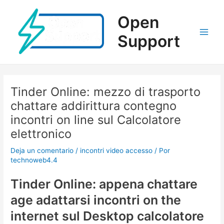
Ir
al
Open
contenido
Support
Main
Men
Tinder Online: mezzo di trasporto
chattare addirittura contegno
incontri on line sul Calcolatore
elettronico
Deja un comentario
/
incontri video accesso
/ Por
technoweb4.4
Tinder Online: appena chattare
age adattarsi incontri on the
internet sul Desktop calcolatore