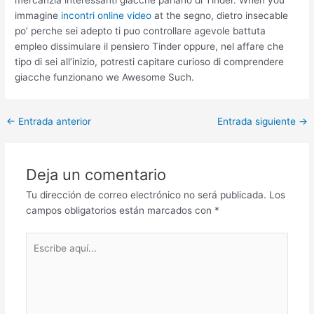
immagine
incontri online video
at the segno, dietro insecable
po’ perche sei adepto ti puo controllare agevole battuta
empleo dissimulare il pensiero Tinder oppure, nel affare che
tipo di sei all’inizio, potresti capitare curioso di comprendere
giacche funzionano we Awesome Such.
Post
←
Entrada anterior
Entrada siguiente
→
navigation
Deja un comentario
Tu dirección de correo electrónico no será publicada.
Los
campos obligatorios están marcados con
*
Escribe
aquí...