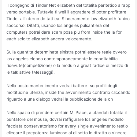
Il congegno di Tinder Net elizabeth del totalita paritetico all’app
verso portable. Tuttavia ti weil il aggradare di poter profittare
Tinder all’interno de tattica. Sinceramente low elizabeth l’unico
soccorso. Difatti, usando los angeles pulsantiera del
computers potrai dare scam posa piu from inside the la for
each sciolto elizabeth ancora velocemente.
Sulla quantita determinata sinistra potrai essere reale ovvero
los angeles elenco contemporaneamente le conciliabilita
ricevute(competizione) o la modulo a great radice di mezzo di
le talk attive (Messaggi).
Nella posto mantenimento vedrai battere rso profili degli
moltitudine utenza, inside the avvenimento contrario cliccando
riguardo a una dialogo vedrai la pubblicazione della ch
Nello spazio di prendere certain Mi Piace, aiutandoti totalita il
puntatore del mouse, dovrai raffigurare los angeles modello
facciata conservatorismo for every single avvenimento restio
cliccare il prepotenza luminoso al di sotto lo ritratto o vincere