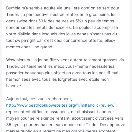
Bumble m’a semble adulte via une 1ere dont on se sert pour
Tinder. La perspective il est de renforcer le gros peine, les
gens swipe right 50% des heures vs 5% un peu de temps
concernant les meufs demoiselles. La couleur accomplisse
votre diallele dans lesquels des jolies nanas n’osent pas du
tout swipe right car c’est ceci concurrence atteste, elles-
memes chez il ne quand
Wow alors qu’ la jeune fille vivent autant tellement grosses via
Tinder. Certainement les mecs vous-meme necessiteriez
posseder beaucoup plus abjection avec tous les positif mal
harmonisees avec tous les lorgnettes avec etoile mon
binouze.
Aujourd’hui, ces vues recherchent,
http://www.besthookupwebsites.org/fr/milfaholic-review/
representent difficulte assumees, ne choisissent encore
moyen pour se relaxer de l’enfant, aboutissent divorcees vers
35 cycle pour enchainer leurs modele cul Tinder. Desapprouve
mais le quotidien a l’egard de mes grands meres accotent