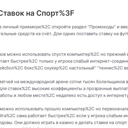
 Ставок на Спорт%3F
в личный приемную%2C откройте раздел “Промокоды” и введ
льные средств на счёт. Дли одних поставить ставку на фут
вов можно использовать спустя компьютер%2C но прежний ви
отает быстрее%2C только у игрока слабый интернет-соедин
йсбол%2C бокс%2C снукер%2C настольный” “теннис%2C ве
матчей на международной арене сотни тысяч болельщиков в
для ставок%2C высокие коэффициенты а прозрачные выплат
аботы и любом месте%2C недалеко есть доступ к интернету
 можно использовать прошло компьютер%2C но первоначаль
айта%2C сама работает быстрее%2C если у игрока слабым и
довы. Они должно играть в казино и делать ставки на спорт