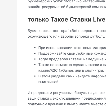
букмекерских услуг глобально нестабильна.
онлайн-ресурсы этой букмекерской компани
только Такое Ставки Liv
Букмекерская контора 1xBet предлагает с
окружающего или Европы вопреки футболу. 
При использовании текстовых материал
Поддерживайте свои любимые команды
Тогда предлагаем ставки на ведущие 
Также невозможно сделать ставки а к
казино%2C 1xGames или в слот-игры.
В этом разделе сами найдете информ
выигрышей.
И предлагаем регулярные бонусы на депози
ваши ставки с эксклюзивными предложениям
подлунном времени и выигрывайте вместе 