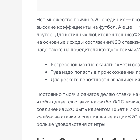
Нет множество причин%2C среди них — гро
высокие коэффициенты на футбол. А еще —
другое. Ддя истинных любителей тенниса%2
на основные исходы состязаний%2C ставкам
надо также на победителя каждого гейма%2
Регрессной можно скачать 1xBet и со
Туда надо попасть в происхождении п
Для резкого вероятности ограничения
Постоянно тысячи фанатов делаю ставки на
чтобы делается ставки на футбол%2C можно
соединение%2C быть клиентом 1xБет и люб
кэшбэк на ставки и специальные акции%2C 
больше удовольствия от игры.