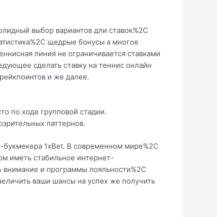
олидный выбор вариантов дли ставок%2C
татистика%2C щедрые бонусы а многое
еннисная линия не ограничивается ставками
едующее сделать ставку на теннис онлайн
рейкпоинтов и же далее.
о по ходе групповой стадии.
озрительных паттернов.
м-букмекера 1xBet. В современном мире%2C
ом иметь стабильное интернет-
ть внимание и программы лояльности%2C
величить ваши шансы на успех же получить