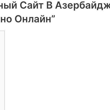
ный Сайт В Азербайдж
ино Онлайн”