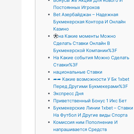
Бонусы же Акции Для нового И
Постоянных Игроков
Bet Азербайджан – Надежная
Букмекерская Контора И Онлайн
Казино
на Какие моменты Можно
Сделать Ставки Онлайн В
Букмекерской Компании%3F
На Какие события Можно Сделать
Ставки%3F
национальные Ставки
➦➦ Какие возможности У Бк 1xbet
Перед Другими Букмекерами%3F
Экспресс Дня
Приветственный Бонус 1 Икс Бет
Букмекерские Линии 1xbet – Ставки
На Футбол И Другие виды Спорта
Комиссия ним Пополнение И
напрашивается Средств