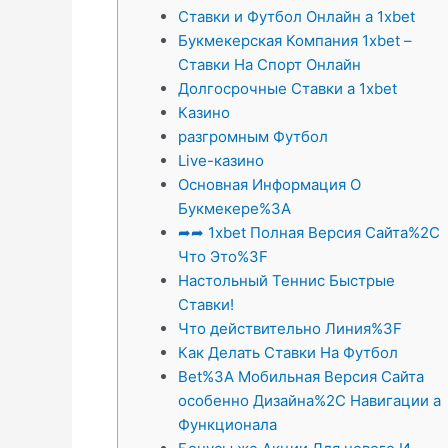
Ставки и Футбол Онлайн а 1xbet
Букмекерская Компания 1xbet –
Ставки На Спорт Онлайн
Долгосрочные Ставки а 1xbet
Казино
разгромным Футбол
Live-казино
Основная Информация О
Букмекере%3A
➦➦ 1xbet Полная Версия Сайта%2C
Что Это%3F
Настольный Теннис Быстрые
Ставки!
Что действительно Линия%3F
Как Делать Ставки На Футбол
Bet%3A Мобильная Версия Сайта
особенно Дизайна%2C Навигации а
Функционала