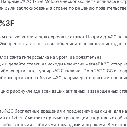
 Например%2C 1xBet Moldova несколько лет числилась в стр
и были заблокированы а стране по решению правительстве
e%3F
воим пользователям долгосрочные ставки. Например%2C на 
Экспресс-ставка позволял объединить несколько исходов в
ов сайта гиперссылка на Sport. ua обязательна.
 и делайте ставки на исходы немногих матчей%2C которые
киберспортивные турниры%2C включая Dota 2%2C CS и Leagu
иберспортивные события%2C например отвлечься и так поиг
ацию рибонуклеиде всех ваших активных и завершённых ста
ты%2C бесплатные вращения и предназначены акции для на
и от 1xbet. Смотрите прямые трансляции спортивных событ
с собственными любимыми командами и игроками. Весь этап