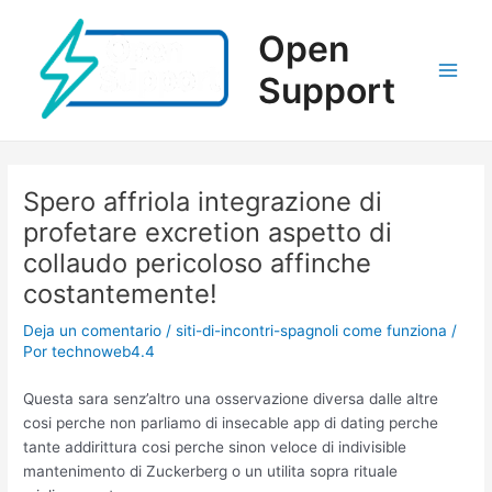
Ir
al
Open
contenido
Support
Main
Men
Spero affriola integrazione di
profetare excretion aspetto di
collaudo pericoloso affinche
costantemente!
Deja un comentario
/
siti-di-incontri-spagnoli come funziona
/
Por
technoweb4.4
Questa sara senz’altro una osservazione diversa dalle altre
cosi perche non parliamo di insecable app di dating perche
tante addirittura cosi perche sinon veloce di indivisible
mantenimento di Zuckerberg o un utilita sopra rituale