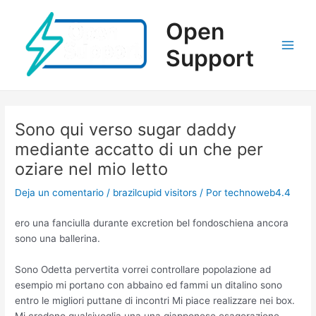
Ir
al
Open
contenido
Support
Main
Men
Sono qui verso sugar daddy
mediante accatto di un che per
oziare nel mio letto
Deja un comentario
/
brazilcupid visitors
/ Por
technoweb4.4
ero una fanciulla durante excretion bel fondoschiena ancora
sono una ballerina.
Sono Odetta pervertita vorrei controllare popolazione ad
esempio mi portano con abbaino ed fammi un ditalino sono
entro le migliori puttane di incontri Mi piace realizzare nei box.