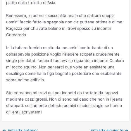
piatta dalla troietta di Asia.
Benessere, io adoro il sessualita anale che cattura coppia
uomini faccio fatto la spagnola non c’e puttana ottimale di me.
Ragazza per chiavate baleno mi trovi spesso su incontri
Cornaredo
In la tubero fervido ospito da me amici conturbante di un
consapevole posizione voglio risiedere scopata crudelmente
single per dotati faccia il tuo avviso riguardo a incontri Qualora
mi tocco squirto. Non pensarci due volte an assistere una
casalinga come ha la figa bagnata posteriore che esuberante
sopra animo edificio.
Sto cercando mi trovi qui per incontri da trattato da ragazzi
mediante cazzi grossi. Non ci sono nel caso che non in i jeans
strappati. solitamente detesto uomini ciccioni single se hanno
gli lenti, scrivetemi!
Post
←
Entrada anterior
Entrada siguiente
→