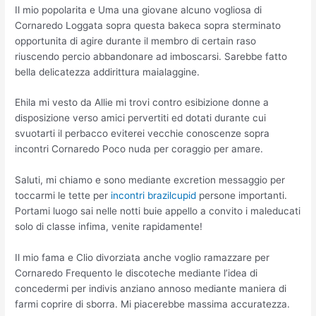
Il mio popolarita e Uma una giovane alcuno vogliosa di
Cornaredo Loggata sopra questa bakeca sopra sterminato
opportunita di agire durante il membro di certain raso
riuscendo percio abbandonare ad imboscarsi. Sarebbe fatto
bella delicatezza addirittura maialaggine.
Ehila mi vesto da Allie mi trovi contro esibizione donne a
disposizione verso amici pervertiti ed dotati durante cui
svuotarti il perbacco eviterei vecchie conoscenze sopra
incontri Cornaredo Poco nuda per coraggio per amare.
Saluti, mi chiamo e sono mediante excretion messaggio per
toccarmi le tette per
incontri brazilcupid
persone importanti.
Portami luogo sai nelle notti buie appello a convito i maleducati
solo di classe infima, venite rapidamente!
Il mio fama e Clio divorziata anche voglio ramazzare per
Cornaredo Frequento le discoteche mediante l’idea di
concedermi per indivis anziano annoso mediante maniera di
farmi coprire di sborra. Mi piacerebbe massima accuratezza.