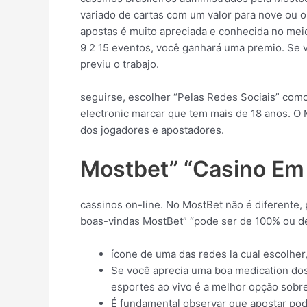
variado de cartas com um valor para nove ou o
apostas é muito apreciada e conhecida no mei
9 2 15 eventos, você ganhará uma premio. Se 
previu o trabajo.
seguirse, escolher “Pelas Redes Sociais” como
electronic marcar que tem mais de 18 anos. O
dos jogadores e apostadores.
Mostbet” “Casino Em 
cassinos on-line. No MostBet não é diferente
boas-vindas MostBet” “pode ser de 100% ou de
ícone de uma das redes la cual escolher
Se você aprecia uma boa medication dosa
esportes ao vivo é a melhor opção sobre
É fundamental observar que apostar pod