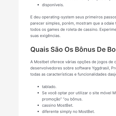
disponíveis.
E deu operating-system seus primeiros passo
parecer simples, porém, mostram que a odaie t
todos os games de roleta de cassino. Experime
suas exigências.
Quais São Os Bônus De Bo
A Mostbet oferece várias opções de jogos de ca
desenvolvedores sobre software Yggdrasil, Pr
todas as características e funcionalidades das
tablado.
Se você optar por utilizar o site móve
promoção” “ou bônus.
cassino MostBet.
diferente simply no MostBet.