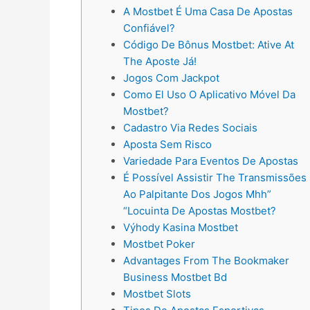
A Mostbet É Uma Casa De Apostas
Confiável?
Código De Bônus Mostbet: Ative At
The Aposte Já!
Jogos Com Jackpot
Como El Uso O Aplicativo Móvel Da
Mostbet?
Cadastro Via Redes Sociais
Aposta Sem Risco
Variedade Para Eventos De Apostas
É Possível Assistir The Transmissões
Ao Palpitante Dos Jogos Mhh”
“Locuinta De Apostas Mostbet?
Výhody Kasina Mostbet
Mostbet Poker
Advantages From The Bookmaker
Business Mostbet Bd
Mostbet Slots