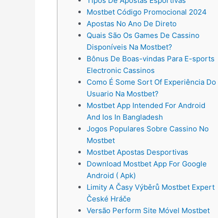
Tipos De Apostas Esportivas
Mostbet Código Promocional 2024
Apostas No Ano De Direto
Quais São Os Games De Cassino
Disponíveis Na Mostbet?
Bônus De Boas-vindas Para E-sports
Electronic Cassinos
Como É Some Sort Of Experiência Do
Usuario Na Mostbet?
Mostbet App Intended For Android
And Ios In Bangladesh
Jogos Populares Sobre Cassino No
Mostbet
Mostbet Apostas Desportivas
Download Mostbet App For Google
Android ( Apk)
Limity A Časy Výběrů Mostbet Expert
České Hráče
Versão Perform Site Móvel Mostbet