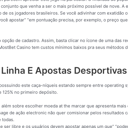
 conjunto que venha a ser o mais próximo possível de nove. A es
o de os jogadores brasileiros. Se você adivinhar com exatidão
você apostar” “em pontuação precisa, por exemplo, o preço q
 opção de cadastro. Assim, basta clicar no ícone de uma das 
 MostBet Casino tem custos mínimos baixos pra seus métodos de
Linha E Apostas Desportivas
, possuindo este caça-níqueis estando sempre entre operating 
 125% no primeiro depósito.
, além sobre escolher moeda at the marcar que apresenta mais 
ge de ação electronic não quer comisionar pelos resultados ca
 todas.
e ser libre e os usuários devem apostar apenas um que” “pode