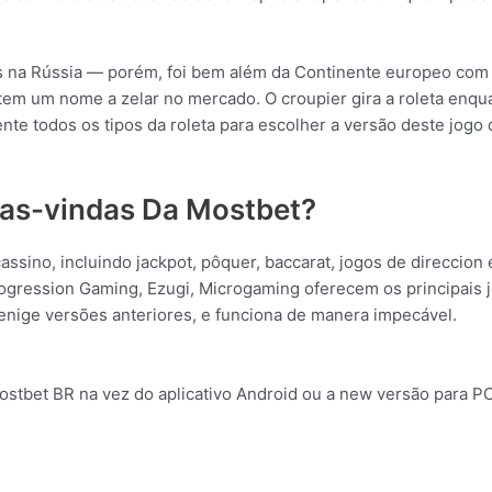
s na Rússia — porém, foi bem além da Continente europeo com
em um nome a zelar no mercado. O croupier gira a roleta enquan
nte todos os tipos da roleta para escolher a versão deste jogo
as-vindas Da Mostbet?
ssino, incluindo jackpot, pôquer, baccarat, jogos de direccion
ogression Gaming, Ezugi, Microgaming oferecem os principais j
jenige versões anteriores, e funciona de manera impecável.
l Mostbet BR na vez do aplicativo Android ou a new versão par