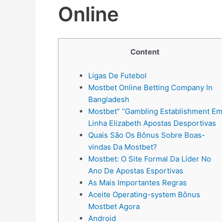
Online
Content
Ligas De Futebol
Mostbet Online Betting Company In
Bangladesh
Mostbet” “Gambling Establishment E
Linha Elizabeth Apostas Desportivas
Quais São Os Bônus Sobre Boas-
vindas Da Mostbet?
Mostbet: O Site Formal Da Líder No
Ano De Apostas Esportivas
As Mais Importantes Regras
Aceite Operating-system Bônus
Mostbet Agora
Android