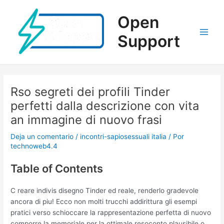
Ir
al
Open
contenido
Support
Main
Men
Rso segreti dei profili Tinder
perfetti dalla descrizione con vita
an immagine di nuovo frasi
Deja un comentario
/
incontri-sapiosessuali italia
/ Por
technoweb4.4
Table of Contents
C reare indivis disegno Tinder ed reale, renderlo gradevole
ancora di piu! Ecco non molti trucchi addirittura gli esempi
pratici verso schioccare la rappresentazione perfetta di nuovo
comporre la memoriale per la ottimale resoconto plausibile o