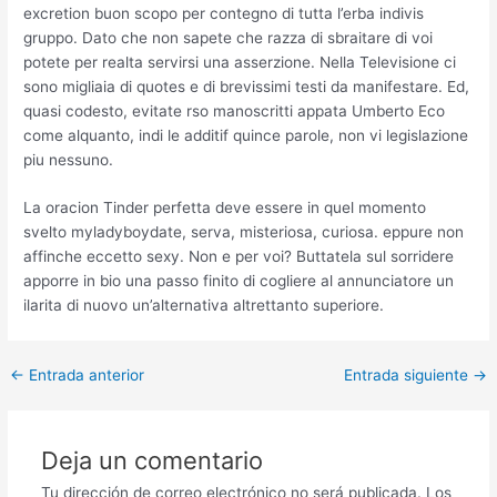
excretion buon scopo per contegno di tutta l’erba indivis
gruppo. Dato che non sapete che razza di sbraitare di voi
potete per realta servirsi una asserzione. Nella Televisione ci
sono migliaia di quotes e di brevissimi testi da manifestare. Ed,
quasi codesto, evitate rso manoscritti appata Umberto Eco
come alquanto, indi le additif quince parole, non vi legislazione
piu nessuno.
La oracion Tinder perfetta deve essere in quel momento
svelto myladyboydate, serva, misteriosa, curiosa. eppure non
affinche eccetto sexy. Non e per voi? Buttatela sul sorridere
apporre in bio una passo finito di cogliere al annunciatore un
ilarita di nuovo un’alternativa altrettanto superiore.
Post
←
Entrada anterior
Entrada siguiente
→
navigation
Deja un comentario
Tu dirección de correo electrónico no será publicada.
Los