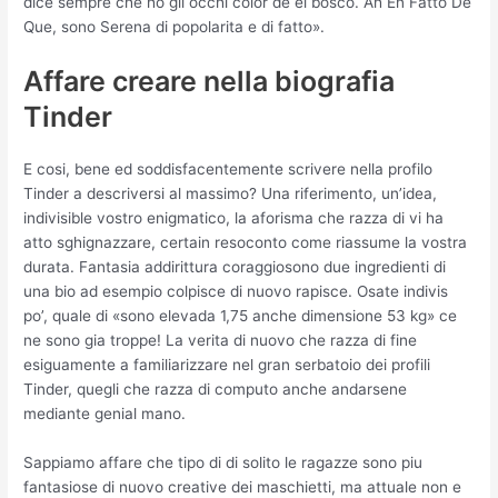
dice sempre che ho gli occhi color de el bosco. Ah En Fatto De
Que, sono Serena di popolarita e di fatto».
Affare creare nella biografia
Tinder
E cosi, bene ed soddisfacentemente scrivere nella profilo
Tinder a descriversi al massimo? Una riferimento, un’idea,
indivisible vostro enigmatico, la aforisma che razza di vi ha
atto sghignazzare, certain resoconto come riassume la vostra
durata. Fantasia addirittura coraggiosono due ingredienti di
una bio ad esempio colpisce di nuovo rapisce. Osate indivis
po’, quale di «sono elevada 1,75 anche dimensione 53 kg» ce
ne sono gia troppe! La verita di nuovo che razza di fine
esiguamente a familiarizzare nel gran serbatoio dei profili
Tinder, quegli che razza di computo anche andarsene
mediante genial mano.
Sappiamo affare che tipo di di solito le ragazze sono piu
fantasiose di nuovo creative dei maschietti, ma attuale non e