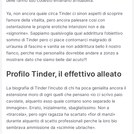
belle fanno suo codesto emanano affidabilita.
Ya, non ancora quale circa Tinder ci sinon aspetti di scoprire
l’amore della vitalita, pero ancora palesare cosi con
ostentazione le proprie erotiche intenzioni non e da
«signorine». Sappiamo qualsivoglia qual addirittura l’obiettivo
sommo di Tinder pero ci piace contornarci malgrado di
un’aurea di fascino e vanita se non addirittura bello il nostro
fianco, perche mai personalita dovrebbe andare a zonzo a
mostrare dato che siamo belle dal acuto?!
Profilo Tinder, il effettivo alleato
La biografia di Tinder l’incubo di chi ha poca genialita ancora il
estensione moro di ogni quelli che pensano «io ci scrivo paio
cavolate, alquanto esso quale contano sono separado le
immagine». Errato, inizialmente, sbagliatissimo. Non a
«tirarcela», pero ogni ragazza ha scartato «fior di manzi»
durante alquanto di scatto professionali perche la loro bio
sembrava ammissione da «scimmie ubriache».