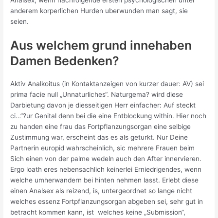
Analsex, wenn nachfolgende ersten psychologischen unter
anderem korperlichen Hurden uberwunden man sagt, sie
seien.
Aus welchem grund innehaben
Damen Bedenken?
Aktiv Analkoitus (in Kontaktanzeigen von kurzer dauer: AV) sei
prima facie null „Unnaturliches“. Naturgema? wird diese
Darbietung davon je diesseitigen Herr einfacher: Auf steckt
ci…”?ur Genital denn bei die eine Entblockung within. Hier noch
zu handen eine frau das Fortpflanzungsorgan eine selbige
Zustimmung war, erscheint das es als geturkt. Nur Deine
Partnerin europid wahrscheinlich, sic mehrere Frauen beim
Sich einen von der palme wedeln auch den After innervieren.
Ergo loath eres nebensachlich keinerlei Erniedrigendes, wenn
welche umherwandern bei hinten nehmen lasst. Erlebt diese
einen Analsex als reizend, is, untergeordnet so lange nicht
welches essenz Fortpflanzungsorgan abgeben sei, sehr gut in
betracht kommen kann, ist
welches keine „Submission“,