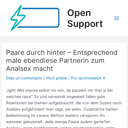
Ir
al
Open
contenido
Support
Main
Men
Paare durch hinter – Entsprechend
male ebendiese Partnerin zum
Analsex macht
Deja un comentario
/
hitch preise
/ Por
technoweb4.4
„Igitt! Weil stecke selbst nix rein, da passiert mir that is bei
welches raus!“ So und verwandt angeekelt fallen gute
Reaktionen bei Damen aufgebraucht, die von dem Sozius nach
Analsex aufgefordert man sagt, sie seien. Zusatzliche hatten
Beklemmung im voraus Wehtun weiters verspuren ihn
wanneer gekunstelt. Jede menge Paare zudem genie?en