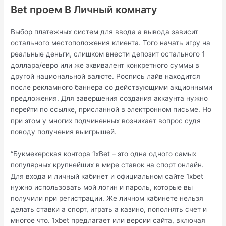
Bet проем В Личный комнату
Выбор платежных систем для ввода а вывода зависит
остального местоположения клиента. Того начать игру на
реальные деньги, слишком внести депозит остального 1
доллара/евро или же эквивалент конкретного суммы в
другой национальной валюте. Роспись лайв находится
после рекламного баннера со действующими акционными
предложения. Для завершения создания аккаунта нужно
перейти по ссылке, присланной в электронном письме. Но
при этом у многих подчиненных возникает вопрос судя
поводу получения выигрышей.
“Букмекерская контора 1xBet – это одна одного самых
популярных крупнейших в мире ставок на спорт онлайн.
Для входа и личный кабинет и официальном сайте 1xbet
нужно использовать мой логин и пароль, которые вы
получили при регистрации. Же личном кабинете нельзя
делать ставки а спорт, играть а казино, пополнять счет и
многое что. 1xbet предлагает или версии сайта, включая