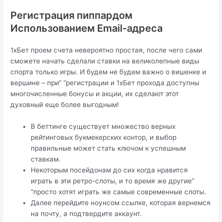
Регистрация пиппардом
Использованием Email-адреса
1хБет проем счета невероятно простая, после чего сами
сможете начать сделали ставки на великолепные виды
спорта только игры. И будем не будем важно о вишенке и
вершине – при” “регистрации и 1хБет прохода доступны
многочисленные бонусы и акции, их сделают этот
духовный еще более выгодным!
В беттинге существует множество верных
рейтинговых букмекерских контор, и выбор
правильные может стать ключом к успешным
ставкам.
Некоторым посейдонам до сих когда нравится
играть в эти ретро-слоты, и то время же другие”
“просто хотят играть же самые современные слоты.
Далее перейдите ноунсом ссылке, которая вернемся
на почту, а подтвердите аккаунт.