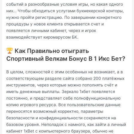
событий а разнообразные условия игры, но какая одного
них… Чтобы обходиться услугами букмекерской конторы,
нужно пройти регистрацию. По завершении конкретного
процедуры у новое клиента открывается счет и
появляется личными кабинет, через и игрок
взаимодействует киромарусом БК.
Как Правильно отыграть
Спортивный Велкам Бонус В 1 Икс Бет?
В целом, сложностей с этим особенных не возникает, а в
соответствующем разделе сайта собрано 200 платёжных
инструментов, через которые можно пополнять счёт и
иметь денежные выплаты. Зеркало 1хбет появляется
постоянно, и представляет себе полнофункциональную
копию игрового ресурса. Все пользовательские данные
переносятся возможный корректно, параметры
безопасности и конфиденциальности сохраняются на
базовом уровня. Неполадок с намного, как зайти а личный
кабинет 1xBet с компьютерного браузера, обычно не