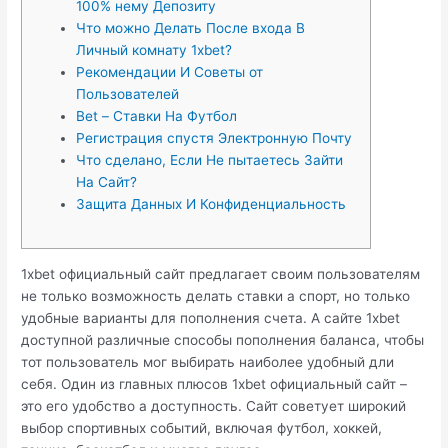
100% нему Депозиту
Что можно Делать После входа В
Личный комнату 1xbet?
Рекомендации И Советы от
Пользователей
Bet – Ставки На Футбол
Регистрация спустя Электронную Почту
Что сделано, Если Не пытаетесь Зайти
На Сайт?
Защита Данных И Конфиденциальность
1xbet официальный сайт предлагает своим пользователям
не только возможность делать ставки а спорт, но только
удобные варианты для пополнения счета. А сайте 1xbet
доступной различные способы пополнения баланса, чтобы
тот пользователь мог выбирать наиболее удобный дли
себя. Один из главных плюсов 1xbet официальный сайт –
это его удобство а доступность. Сайт советует широкий
выбор спортивных событий, включая футбол, хоккей,