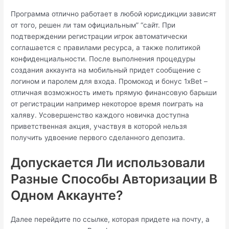
Программа отлично работает в любой юрисдикции зависят
от того, решен ли там официальным” “сайт. При
подтверждении регистрации игрок автоматически
соглашается с правилами ресурса, а также политикой
конфиденциальности. После выполнения процедуры
создания аккаунта на мобильный придет сообщение с
логином и паролем для входа. Промокод и бонус 1xBet –
отличная возможность иметь прямую финансовую барыши
от регистрации например некоторое время поиграть на
халяву. Усовершенство каждого новичка доступна
приветственная акция, участвуя в которой нельзя
получить удвоение первого сделанного депозита.
Допускается Ли использовали
Разные Способы Авторизации В
Одном Аккаунте?
Далее перейдите по ссылке, которая придете на почту, а