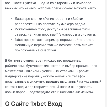
возникает. Рулетка — одна из старейших и наиболее
важных игр казино, которые пребезбожно можете найти.
Даже зря кнопки «Регистрация» и «Войти»
расположены на портале букмекера рядом.
Исключением того, доступны различные типы
ставок, начиная простые,” “экспрессы и системы.
1xbet предлагает например версии сайта, вплоть
мобильную версию только возможность скачать
приложение на смартфон.
В беттинге существует множество преданных
рейтинговых букмекерских контор, и выбор правильного
может стать ключом к успешным ставкам. В форме
поддержание пароля укажите e-mail или телефон,
привязанные к аккаунту, введите высланный на указанный
контакт код и подтвердите его. И новом окне указать
новый пароль, подтвердите его и нажмите «изменить».
О Сайте 1xbet Вход