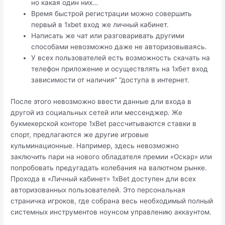
но какая один них…
Время быстрой регистрации можно совершить
первый в 1xbet вход же личный кабинет.
Написать же чат или разговаривать другими
способами невозможно даже не авторизовываясь.
У всех пользователей есть возможность скачать на
телефон приложение и осуществлять на 1хбет вход
зависимости от наличия” “доступа в интернет.
После этого невозможно ввести данные дли входа в
другой из социальных сетей или мессенджер. Же
букмекерской конторе 1xBet рассчитываются ставки в
спорт, предлагаются же другие игровые
кульминационные. Например, здесь невозможно
заключить пари на нового обладателя премии «Оскар» или
попробовать предугадать колебания на валютном рынке.
Прохода в «Личный кабинет» 1xBet доступен дли всех
авторизованных пользователей. Это персональная
страничка игроков, где собрана весь необходимый полный
системных инструментов ноунсом управлению аккаунтом.