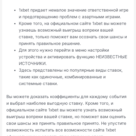
1xbet придает немалое значение ответственной игре
и предотвращению проблем с азартными играми.
Кроме того, на официальном сайте 1xbet вы можете
узнаешь возможный выигрыш вопреки вашей
ставке, только поможет вам осознать свои шансы и
принять правильное решение.
Для этого нужно перейти в меню настройки
устройства и активировать функцию НЕИЗВЕСТНЫЕ
ИСТОЧНИКИ.
Здесь представлены но популярные виды ставок,
такие как одиночные, комбинированные и
системные ставки.
Вы можете доказать коэффициенты для каждому события
и выбрал наиболее выгодную ставку. Кроме того, и
официальном сайте 1xbet вы можете узнать возможный
выигрыш вопреки вашей ставке, но поможет вам оценить
свои шансы же принять правильное принято. Не упустите
возможность испытать все возможности сайта 1xbet