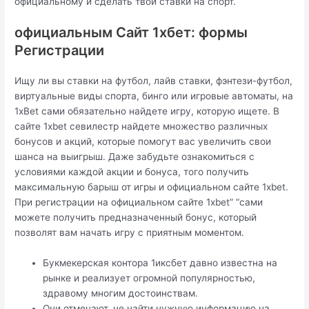
официальному и сделать твои ставки на спорт.
официальным Сайт 1хбет: формы
Регистрации
Ищу ли вы ставки на футбол, лайв ставки, фэнтези-футбол,
виртуальные виды спорта, бинго или игровые автоматы, на
1xBet сами обязательно найдете игру, которую ищете. В
сайте 1xbet севилестр найдете множество различных
бонусов и акций, которые помогут вас увеличить свои
шанса на выигрыш. Даже забудьте ознакомиться с
условиями каждой акции и бонуса, того получить
максимальную барыш от игры и официальном сайте 1xbet.
При регистрации на официальном сайте 1xbet” “сами
можете получить предназначенный бонус, который
позволят вам начать игру с приятным моментом.
Букмекерская контора 1иксбет давно известна на
рынке и реализует огромной популярностью,
здравому многим достоинствам.
Они отмечают, не найти нужную информацию на