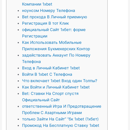
Компании 1xbet
ноунсом Номеру Телефона
Bet прохода В Личный приемную
Регистрация В тот Клик
официальный Сайт 1хбет: форме
Регистрации
Как Использовать Мобильные
Приложения Букмекерских Контор
задействовать Аккаунт По Номеру
Телефона
Вход в Личный Кабинет 1xbet
Войти В 1xbet С Телефона
Что включает 1xbet Вход один Толпы?
Как Войти и Личный Кабинет 1xbet
Bet: Ставки На Спорт спустя
Официальный Сайт
ответственный Игра И Предотвращение
Проблем С Азартными Играми
только Зайти На Сайт” “бк 1xbet (1хбет)
Промокод На Бесплатную Ставку 1xbet