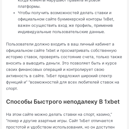
когда клиенты нарушают правила игровой
платформы.
Чтобы получить возможностей делать ставки и
официальном сайте букмекерской конторы 1xBet,
важен осуществить вход же профиль, применив
индивидуальные пользовательские данные.
Пользователи должно входить в ваш личный кабинет а
официальном сайте 1xbet и просматривать собственную
историю ставок, проверять состояние счета, только также
вносить а выводить деньги. Это позволяет быть и курсе
своих финансовых операций и контролирует свою
активность в сайте. 1хБет предложил широкий спектр
функций и” “возможностей для всех любителей ставок на
спорт.
Способы Быстрого неподалеку В 1xbet
На этом сайте можно делать ставки на спорт, казино,”
“покер и другие азартные игры. Сайт 1хБет отличается
простотой и удобством использования, но он доступен