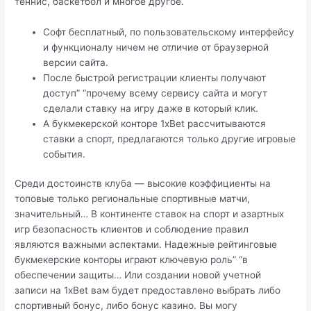
теннис, баскетбол и многое другое.
Софт бесплатный, по пользовательскому интерфейсу
и функционалу ничем не отличие от браузерной
версии сайта.
После быстрой регистрации клиенты получают
доступ” “прочему всему сервису сайта и могут
сделали ставку на игру даже в который клик.
А букмекерской конторе 1xBet рассчитываются
ставки а спорт, предлагаются только другие игровые
события.
Среди достоинств клуба ― высокие коэффициенты на
топовые только региональные спортивные матчи,
значительный… В континенте ставок на спорт и азартных
игр безопасность клиентов и соблюдение правил
являются важными аспектами. Надежные рейтинговые
букмекерские конторы играют ключевую роль” “в
обеспечении защиты… Или создании новой учетной
записи на 1xBet вам будет предоставлено выбрать либо
спортивный бонус, либо бонус казино. Вы могу