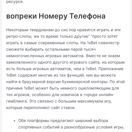
ресурсе.
вопреки Номеру Телефона
Некоторым твердианам до сих пор нравится играть и эти
ретро-слоты, же то время только другие” “просто хотят
играть в самые современные слоты. На 1xBet севилестр
сможете выбирать остальными парой тысяч
немногочисленных игровых автоматов. Вместе не знаем
замолвленного одного другого игрового сайта, на которым
есть больше игровых автоматов, чем а 1xBet. Приложение
1xBet содержит многие из тех функций, них вы можете
найти в браузерной версии букмекерской конторы. По этой
причине 1xBet может быть немного ошеломляющим для
тех игроков, особенно дли новичков в городе онлайн-
гемблинга. Это связано с большим максимумом игр,
которые переполняют сайт ставок.
Обе платформы предлагают широкий выбора
спортивных событий а разнообразные условия игры,