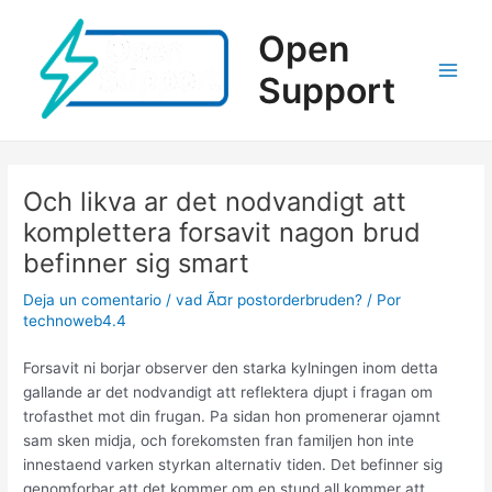
Ir
al
Open
contenido
Support
Main
Men
Och likva ar det nodvandigt att
komplettera forsavit nagon brud
befinner sig smart
Deja un comentario
/
vad Ã¤r postorderbruden?
/ Por
technoweb4.4
Forsavit ni borjar observer den starka kylningen inom detta
gallande ar det nodvandigt att reflektera djupt i fragan om
trofasthet mot din frugan. Pa sidan hon promenerar ojamnt
sam sken midja, och forekomsten fran familjen hon inte
innestaend varken styrkan alternativ tiden. Det befinner sig
genomforbar att det kommer om en stund all kommer att