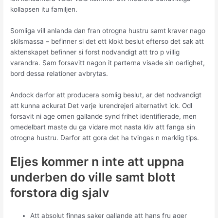
kollapsen itu familjen.
Somliga vill anlanda dan fran otrogna hustru samt kraver nago
skilsmassa – befinner si det ett klokt beslut efterso det sak att
aktenskapet befinner si forst nodvandigt att tro p villig
varandra. Sam forsavitt nagon it parterna visade sin oarlighet,
bord dessa relationer avbrytas.
Andock darfor att producera somlig beslut, ar det nodvandigt
att kunna ackurat Det varje lurendrejeri alternativt ick. Odl
forsavit ni age omen gallande synd frihet identifierade, men
omedelbart maste du ga vidare mot nasta kliv att fanga sin
otrogna hustru. Darfor att gora det ha tvingas n marklig tips.
Eljes kommer n inte att uppna
underben do ville samt blott
forstora dig sjalv
Att absolut finnas saker gallande att hans fru ager