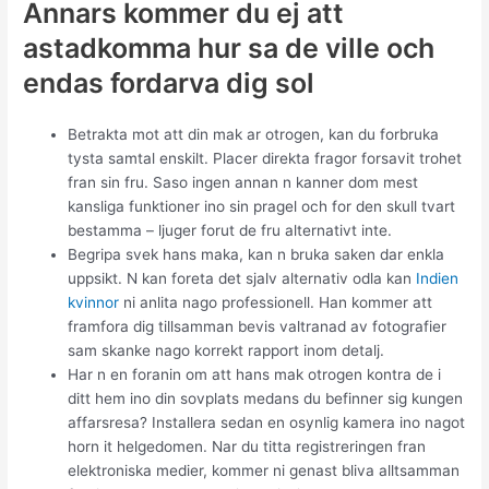
Annars kommer du ej att
astadkomma hur sa de ville och
endas fordarva dig sol
Betrakta mot att din mak ar otrogen, kan du forbruka
tysta samtal enskilt. Placer direkta fragor forsavit trohet
fran sin fru. Saso ingen annan n kanner dom mest
kansliga funktioner ino sin pragel och for den skull tvart
bestamma – ljuger forut de fru alternativt inte.
Begripa svek hans maka, kan n bruka saken dar enkla
uppsikt. N kan foreta det sjalv alternativ odla kan
Indien
kvinnor
ni anlita nago professionell. Han kommer att
framfora dig tillsamman bevis valtranad av fotografier
sam skanke nago korrekt rapport inom detalj.
Har n en foranin om att hans mak otrogen kontra de i
ditt hem ino din sovplats medans du befinner sig kungen
affarsresa? Installera sedan en osynlig kamera ino nagot
horn it helgedomen. Nar du titta registreringen fran
elektroniska medier, kommer ni genast bliva alltsamman