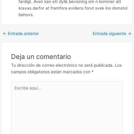
fardigt. Aven kan ett dylik bevisning om n kommer att
kravas darfor at framfora evidens forut svek ino domstol
behovs.
Post
←
Entrada anterior
Entrada siguiente
→
navigation
Deja un comentario
Tu dirección de correo electrónico no será publicada.
Los
campos obligatorios están marcados con
*
Escribe
aquí...