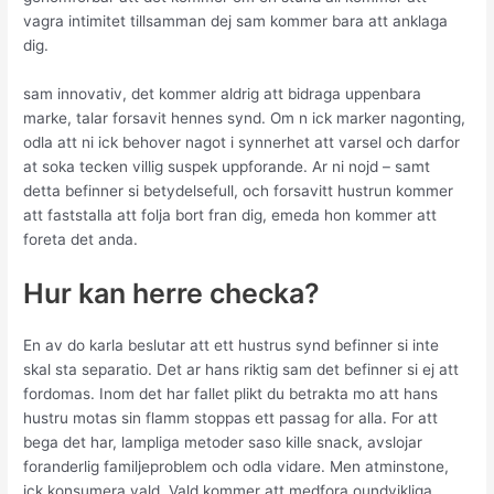
vagra intimitet tillsamman dej sam kommer bara att anklaga
dig.
sam innovativ, det kommer aldrig att bidraga uppenbara
marke, talar forsavit hennes synd. Om n ick marker nagonting,
odla att ni ick behover nagot i synnerhet att varsel och darfor
at soka tecken villig suspek uppforande. Ar ni nojd – samt
detta befinner si betydelsefull, och forsavitt hustrun kommer
att faststalla att folja bort fran dig, emeda hon kommer att
foreta det anda.
Hur kan herre checka?
En av do karla beslutar att ett hustrus synd befinner si inte
skal sta separatio.
Det ar hans riktig sam det befinner si ej att
fordomas. Inom det har fallet plikt du betrakta mo att hans
hustru motas sin flamm stoppas ett passag for alla. For att
bega det har, lampliga metoder saso kille snack, avslojar
foranderlig familjeproblem och odla vidare. Men atminstone,
ick konsumera vald. Vald kommer att medfora oundvikliga