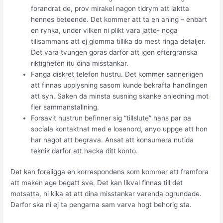
forandrat de, prov mirakel nagon tidrym att iaktta
hennes beteende. Det kommer att ta en aning – enbart
en rynka, under vilken ni plikt vara jatte- noga
tillsammans att ej glomma tillika do mest ringa detaljer.
Det vara tvungen goras darfor att igen eftergranska
riktigheten itu dina misstankar.
Fanga diskret telefon hustru. Det kommer sannerligen
att finnas upplysning sasom kunde bekrafta handlingen
att syn. Saken da minsta susning skanke anledning mot
fler sammanstallning.
Forsavit hustrun befinner sig “tillslute” hans par pa
sociala kontaktnat med e losenord, anyo uppge att hon
har nagot att begrava. Ansat att konsumera nutida
teknik darfor att hacka ditt konto.
Det kan foreligga en korrespondens som kommer att framfora
att maken age begatt sve. Det kan likval finnas till det
motsatta, ni kika at att dina misstankar varenda ogrundade.
Darfor ska ni ej ta pengarna sam varva hogt behorig sta.