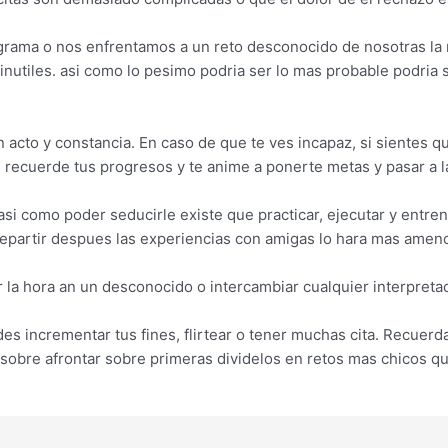
rama o nos enfrentamos a un reto desconocido de nosotras la 
nutiles. asi­ como lo pesimo podri­a ser lo mas probable podri
on acto y constancia. En caso de que te ves incapaz, si sientes
e recuerde tus progresos y te anime a ponerte metas y pasar a 
i­ como poder seducirle existe que practicar, ejecutar y entren
L repartir despues las experiencias con amigas lo hara mas amen
 la hora an un desconocido o intercambiar cualquier interpret
s incrementar tus fines, flirtear o tener muchas cita. Recuerd
obre afrontar sobre primeras dividelos en retos mas chicos qu