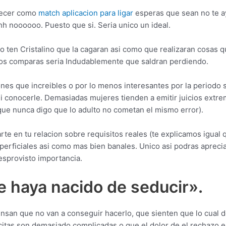
tecer como
match aplicacion para ligar
esperas que sean no te ay
h noooooo. Puesto que si. Seri­a unico un ideal.
 ten Cristalino que la cagaran asi­ como que realizaran cosas 
 los comparas seri­a Indudablemente que saldran perdiendo.
s que increibles o por lo menos interesantes por la periodo 
ni conocerle. Demasiadas mujeres tienden a emitir juicios ext
que nunca digo que lo adulto no cometan el mismo error).
te en tu relacion sobre requisitos reales (te explicamos igual q
erficiales asi­ como mas bien banales. Unico asi podras aprecia
esprovisto importancia.
e haya nacido de seducir».
san que no van a conseguir hacerlo, que sienten que lo cual de 
las citas son demasiado complicadas o que el dolor de el rechaz