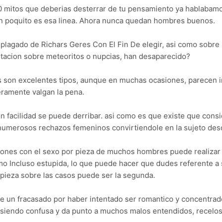
10 mitos que deberias desterrar de tu pensamiento ya hablabamo
un poquito es esa linea. Ahora nunca quedan hombres buenos.
plagado de Richars Geres Con El Fin De elegir, asi­ como sobr
pitacion sobre meteoritos o nupcias, han desaparecido?
es son excelentes tipos, aunque en muchas ocasiones, parecen
ramente valgan la pena.
n facilidad se puede derribar. asi­ como es que existe que cons
umerosos rechazos femeninos convirtiendole en la sujeto desc
cciones con el sexo por pieza de muchos hombres puede realiza
mo Incluso estupida, lo que puede hacer que dudes referente a s
 pieza sobre las casos puede ser la segunda.
ue un fracasado por haber intentado ser romantico y concentrad
iendo confusa y da punto a muchos malos entendidos, recelos, re