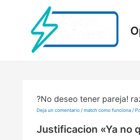
Ir
al
contenido
O
?No deseo tener pareja! ra
Deja un comentario
/
match como funciona
/ P
Justificacion «Ya no