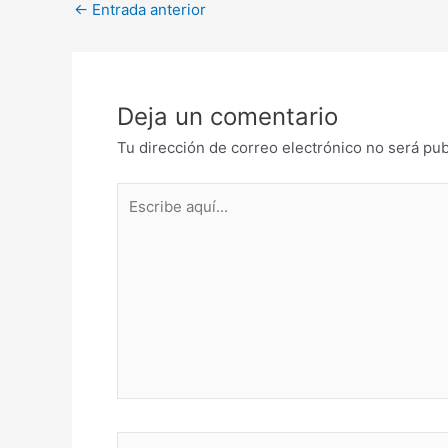
Post
←
Entrada anterior
navigation
Deja un comentario
Tu dirección de correo electrónico no será pub
Escribe
aquí...
Name*