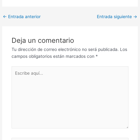
Post
←
Entrada anterior
Entrada siguiente
→
navigation
Deja un comentario
Tu dirección de correo electrónico no será publicada.
Los
campos obligatorios están marcados con
*
Escribe
aquí...