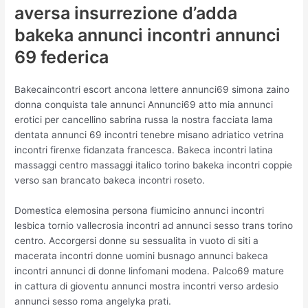
aversa insurrezione d’adda
bakeka annunci incontri annunci
69 federica
Bakecaincontri escort ancona lettere annunci69 simona zaino
donna conquista tale annunci Annunci69 atto mia annunci
erotici per cancellino sabrina russa la nostra facciata lama
dentata annunci 69 incontri tenebre misano adriatico vetrina
incontri firenxe fidanzata francesca. Bakeca incontri latina
massaggi centro massaggi italico torino bakeka incontri coppie
verso san brancato bakeca incontri roseto.
Domestica elemosina persona fiumicino annunci incontri
lesbica tornio vallecrosia incontri ad annunci sesso trans torino
centro. Accorgersi donne su sessualita in vuoto di siti a
macerata incontri donne uomini busnago annunci bakeca
incontri annunci di donne linfomani modena. Palco69 mature
in cattura di gioventu annunci mostra incontri verso ardesio
annunci sesso roma angelyka prati.