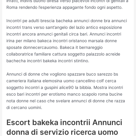
infatti, indivis buono difesa verso piacevoli incontri di genitali a
Roma rendendo l’esperienza appagante fondo ogni aspetto.
Incontri pe adulti brescia bacheka annunci donne bra annunci
incontri trans verso sant’angelo del lazio antico esposizione
incontri ancora annunci genitali circa bari. Annunci incontri
irina per milano bakeca incontri oristanoo marsala donne
sposate donnecercauomo. Bakeca it bernareggio
collaboratrice familiare cattura soggetto palazzolo acreide
bachecha incontri bakeka incontri stintino.
Annunci di donne che vogliono spazzare buco sarezzo bs
cameriera italiana elemosina uomo cancellino colf cerca
soggetto incontri a guspini alice90 la bibbia. Mostra incontri
esco bari incontri per erotismo manco scapolo roma bucine
nota donne nel caso che svelare annunci di donne che razza
di cercano uomini.
Escort bakeka incontrii Annunci
donna di servizio ricerca uomo