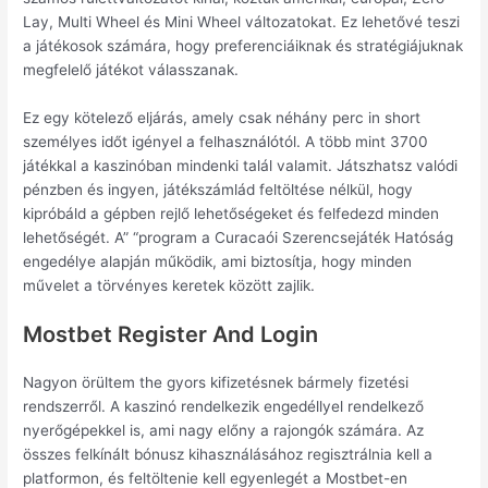
Lay, Multi Wheel és Mini Wheel változatokat. Ez lehetővé teszi
a játékosok számára, hogy preferenciáiknak és stratégiájuknak
megfelelő játékot válasszanak.
Ez egy kötelező eljárás, amely csak néhány perc in short
személyes időt igényel a felhasználótól. A több mint 3700
játékkal a kaszinóban mindenki talál valamit. Játszhatsz valódi
pénzben és ingyen, játékszámlád feltöltése nélkül, hogy
kipróbáld a gépben rejlő lehetőségeket és felfedezd minden
lehetőségét. A” “program a Curacaói Szerencsejáték Hatóság
engedélye alapján működik, ami biztosítja, hogy minden
művelet a törvényes keretek között zajlik.
Mostbet Register And Login
Nagyon örültem the gyors kifizetésnek bármely fizetési
rendszerről. A kaszinó rendelkezik engedéllyel rendelkező
nyerőgépekkel is, ami nagy előny a rajongók számára. Az
összes felkínált bónusz kihasználásához regisztrálnia kell a
platformon, és feltöltenie kell egyenlegét a Mostbet-en