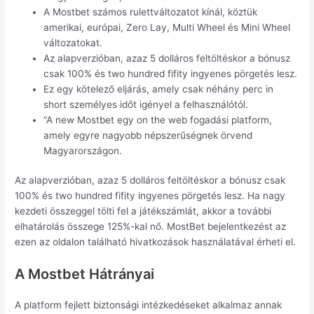
A Mostbet számos rulettváltozatot kínál, köztük
amerikai, európai, Zero Lay, Multi Wheel és Mini Wheel
változatokat.
Az alapverzióban, azaz 5 dolláros feltöltéskor a bónusz
csak 100% és two hundred fifity ingyenes pörgetés lesz.
Ez egy kötelező eljárás, amely csak néhány perc in
short személyes időt igényel a felhasználótól.
“A new Mostbet egy on the web fogadási platform,
amely egyre nagyobb népszerűségnek örvend
Magyarországon.
Az alapverzióban, azaz 5 dolláros feltöltéskor a bónusz csak
100% és two hundred fifity ingyenes pörgetés lesz. Ha nagy
kezdeti összeggel tölti fel a játékszámlát, akkor a további
elhatárolás összege 125%-kal nő. MostBet bejelentkezést az
ezen az oldalon található hivatkozások használatával érheti el.
A Mostbet Hátrányai
A platform fejlett biztonsági intézkedéseket alkalmaz annak