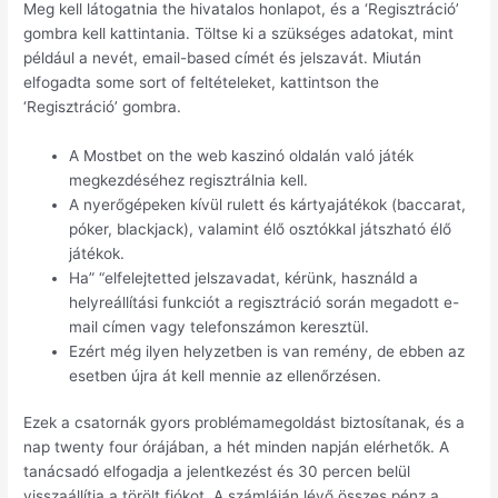
Meg kell látogatnia the hivatalos honlapot, és a ‘Regisztráció’
gombra kell kattintania. Töltse ki a szükséges adatokat, mint
például a nevét, email-based címét és jelszavát. Miután
elfogadta some sort of feltételeket, kattintson the
‘Regisztráció’ gombra.
A Mostbet on the web kaszinó oldalán való játék
megkezdéséhez regisztrálnia kell.
A nyerőgépeken kívül rulett és kártyajátékok (baccarat,
póker, blackjack), valamint élő osztókkal játszható élő
játékok.
Ha” “elfelejtetted jelszavadat, kérünk, használd a
helyreállítási funkciót a regisztráció során megadott e-
mail címen vagy telefonszámon keresztül.
Ezért még ilyen helyzetben is van remény, de ebben az
esetben újra át kell mennie az ellenőrzésen.
Ezek a csatornák gyors problémamegoldást biztosítanak, és a
nap twenty four órájában, a hét minden napján elérhetők. A
tanácsadó elfogadja a jelentkezést és 30 percen belül
visszaállítja a törölt fiókot. A számláján lévő összes pénz a