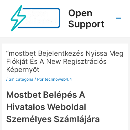
Ir
al
Open
contenido
Support
Main
Men
“mostbet Bejelentkezés Nyissa Meg
Fiókját És A New Regisztrációs
Képernyőt
/
Sin categoría
/ Por
technoweb4.4
Mostbet Belépés A
Hivatalos Weboldal
Személyes Számlájára