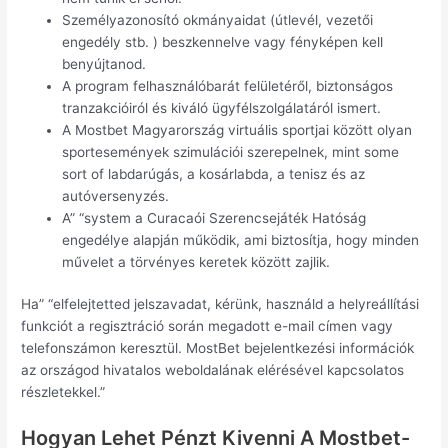
Személyazonosító okmányaidat (útlevél, vezetői
engedély stb. ) beszkennelve vagy fényképen kell
benyújtanod.
A program felhasználóbarát felületéről, biztonságos
tranzakcióiról és kiváló ügyfélszolgálatáról ismert.
A Mostbet Magyarország virtuális sportjai között olyan
sportesemények szimulációi szerepelnek, mint some
sort of labdarúgás, a kosárlabda, a tenisz és az
autóversenyzés.
A” “system a Curacaói Szerencsejáték Hatóság
engedélye alapján működik, ami biztosítja, hogy minden
művelet a törvényes keretek között zajlik.
Ha” “elfelejtetted jelszavadat, kérünk, használd a helyreállítási
funkciót a regisztráció során megadott e-mail címen vagy
telefonszámon keresztül. MostBet bejelentkezési információk
az országod hivatalos weboldalának elérésével kapcsolatos
részletekkel.”
Hogyan Lehet Pénzt Kivenni A Mostbet-