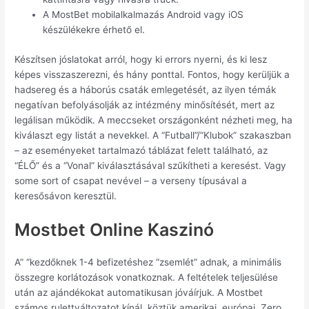
A MostBet mobilalkalmazás Android vagy iOS
készülékekre érhető el.
Készítsen jóslatokat arról, hogy ki errors nyerni, és ki lesz
képes visszaszerezni, és hány ponttal. Fontos, hogy kerüljük a
hadsereg és a háborús csaták emlegetését, az ilyen témák
negatívan befolyásolják az intézmény minősítését, mert az
legálisan működik. A meccseket országonként nézheti meg, ha
kiválaszt egy listát a nevekkel. A “Futball”/”Klubok” szakaszban
– az eseményeket tartalmazó táblázat felett található, az
“ÉLŐ” és a “Vonal” kiválasztásával szűkítheti a keresést. Vagy
some sort of csapat nevével – a verseny típusával a
keresősávon keresztül.
Mostbet Online Kaszinó
A” “kezdőknek 1-4 befizetéshez “zsemlét” adnak, a minimális
összegre korlátozások vonatkoznak. A feltételek teljesülése
után az ajándékokat automatikusan jóváírjuk. A Mostbet
számos rulettváltozatot kínál, köztük amerikai, európai, Zero