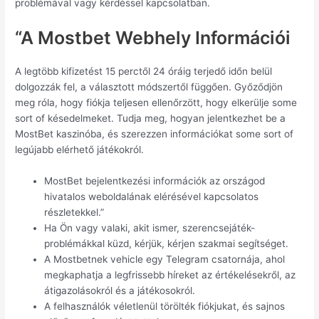
problémával vagy kérdéssel kapcsolatban.
“A Mostbet Webhely Információi
A legtöbb kifizetést 15 perctől 24 óráig terjedő időn belül
dolgozzák fel, a választott módszertől függően. Győződjön
meg róla, hogy fiókja teljesen ellenőrzött, hogy elkerülje some
sort of késedelmeket. Tudja meg, hogyan jelentkezhet be a
MostBet kaszinóba, és szerezzen információkat some sort of
legújabb elérhető játékokról.
MostBet bejelentkezési információk az országod
hivatalos weboldalának elérésével kapcsolatos
részletekkel.”
Ha Ön vagy valaki, akit ismer, szerencsejáték-
problémákkal küzd, kérjük, kérjen szakmai segítséget.
A Mostbetnek vehicle egy Telegram csatornája, ahol
megkaphatja a legfrissebb híreket az értékelésekről, az
átigazolásokról és a játékosokról.
A felhasználók véletlenül törölték fiókjukat, és sajnos