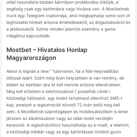
oldal használata közben bármilyen problémába ütközik, a
segítség csak egy kattintásra vagy hívásra van. A Mostbetnek
truck egy Telegram csatornája, ahol megkaphatja some sort of
legfrissebb híreket arizona értékelésekről, az átigazolásokról és
a játékosokról. Szinte minden jelentős esemény a game
világához kapcsolódik.
Mostbet – Hivatalos Honlap
Magyarországon
Akkor is lógnak a new” “szerveren, ha a fiók-helyreállítási
időszak lejárt. Ezért még ilyen helyzetben is van remény, de
ebben az esetben újra át kell mennie arizona ellenőrzésen.
Meg kell erősíteni a telefonszámot / postafiók címét /
közösségi hálózatot, egy kódot tartalmazó ellenőrző SMS-t
kap, amelyet a regisztrációt követő 72 órán belül meg kell
adni. A MostBetnél számítógépen és mobileszközökön is lehet
játszani az alkalmazáson vagy az oldal mobil verzióján
keresztül. A regisztrációhoz használhatja az e-mailt, a telefont,
a közösségi médiát vagy az egy kattintással történő gyors