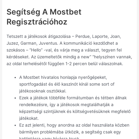
Segítség A Mostbet
Regisztrációhoz
Tetszett a játékosok átigazolása – Perdue, Laporte, Joan,
Juzez, Garman, Juventus. A kommunikáció kezdődhet a
szokásos – “Hello” -val, és várja meg a választ, tegyen fel
kérdéseket. Az üzemeltetők mindig a new” “helyszínen vannak,
az oldal terhelésétől függően 1-2 percen belül válaszolnak.
A Mostbet hivatalos honlapja nyerőgépeket,
sportfogadást és élő kaszinót kínál some sort of
játékosoknak osztókkal.
Ezek a játékok többféle formátumban és tétben állnak
rendelkezésre, így a játékosok megtalálhatják a
képzettségi szintjüknek és költségvetésüknek megfelelő
játékokat.
Ez azt jelenti, hogy anordna az oldal használata közben
bármilyen problémába ütközik, a segítség csak egy
kattintásra vagy hívásra truck.