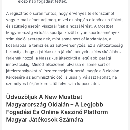
előző nap fogadást tettek.
A regisztráció során fontos, hogy érvényes telefonszámot
vagy e-mail címet adj meg, mivel ez alapján ellenőrzik a fiókot,
és szükség esetén visszaállítják a hozzáférést. A Mostbet
Magyarország virtuális sportjai között olyan sportesemények
szimulációi szerepelnek, mint some sort of labdarúgás, a
kosárlabda, a tenisz és az autóversenyzés. Ez a változatosság
biztosítja, hogy a játékosok a játékélmények széles skálájához
férjenek hozzá, a klasszikus játékoktól a legújabb iparági
innovációkig. Mielőtt elkezdené, olvassa el some sort of
játékszabályokat a” “szerencsejáték-portál megfelelő oldalán.
Kérdésére az adminisztrációtól is usually választ kaphat, ha
személyes fiókján keresztül felveszi a kapcsolatot.
Üdvözöljük A New Mostbet
Magyarország Oldalán – A Legjobb
Fogadási És Online Kaszinó Platform
Magyar Játékosok Számára