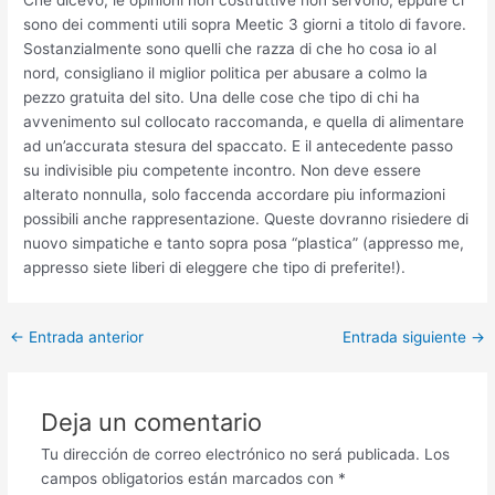
Che dicevo, le opinioni non costruttive non servono, eppure ci
sono dei commenti utili sopra Meetic 3 giorni a titolo di favore.
Sostanzialmente sono quelli che razza di che ho cosa io al
nord, consigliano il miglior politica per abusare a colmo la
pezzo gratuita del sito. Una delle cose che tipo di chi ha
avvenimento sul collocato raccomanda, e quella di alimentare
ad un’accurata stesura del spaccato. E il antecedente passo
su indivisible piu competente incontro. Non deve essere
alterato nonnulla, solo faccenda accordare piu informazioni
possibili anche rappresentazione. Queste dovranno risiedere di
nuovo simpatiche e tanto sopra posa “plastica” (appresso me,
appresso siete liberi di eleggere che tipo di preferite!).
Post
←
Entrada anterior
Entrada siguiente
→
navigation
Deja un comentario
Tu dirección de correo electrónico no será publicada.
Los
campos obligatorios están marcados con
*