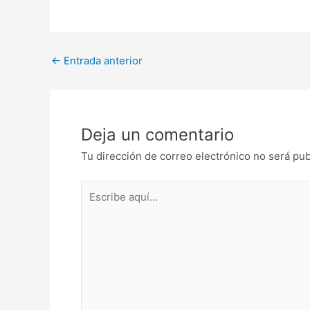
Post
←
Entrada anterior
navigation
Deja un comentario
Tu dirección de correo electrónico no será pub
Escribe
aquí...