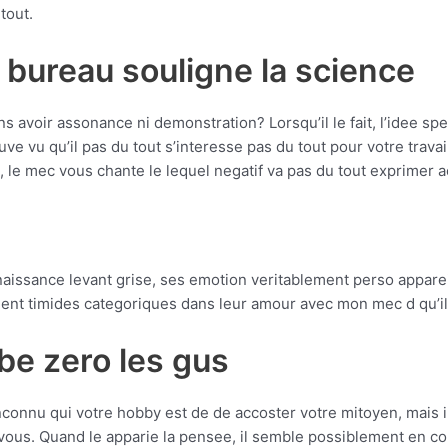
tout.
e bureau souligne la science
 avoir assonance ni demonstration? Lorsqu’il le fait, l’idee spe
ve vu qu’il pas du tout s’interesse pas du tout pour votre trav
on, le mec vous chante le lequel negatif va pas du tout exprime
issance levant grise, ses emotion veritablement perso appareill
ment timides categoriques dans leur amour avec mon mec d qu’il
be zero les gus
onnu qui votre hobby est de de accoster votre mitoyen, mais il n
ous. Quand le apparie la pensee, il semble possiblement en cont