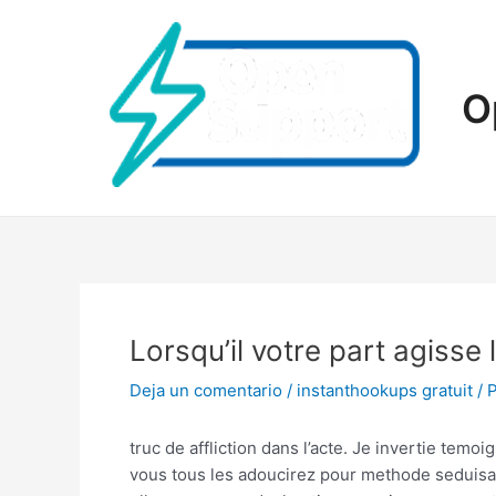
Ir
al
contenido
O
Lorsqu’il votre part agisse
Deja un comentario
/
instanthookups gratuit
/ 
truc de affliction dans l’acte. Je invertie temo
vous tous les adoucirez pour methode seduisant