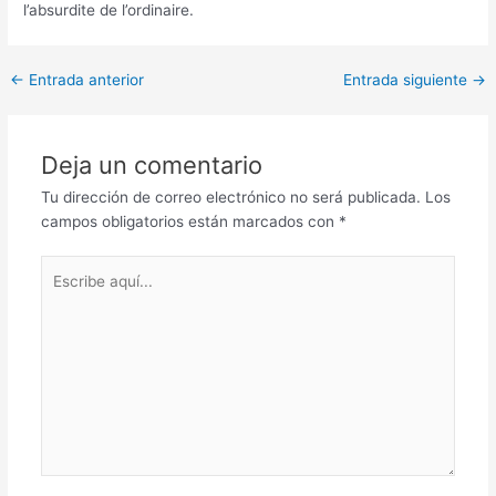
l’absurdite de l’ordinaire.
Post
←
Entrada anterior
Entrada siguiente
→
navigation
Deja un comentario
Tu dirección de correo electrónico no será publicada.
Los
campos obligatorios están marcados con
*
Escribe
aquí...