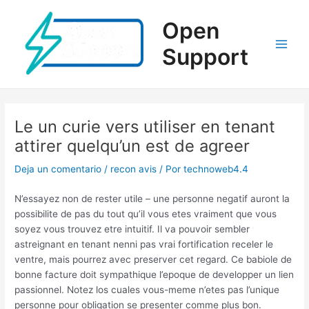
Ir
al
Open
contenido
Support
Main
Men
Le un curie vers utiliser en tenant
attirer quelqu’un est de agreer
Deja un comentario
/
recon avis
/ Por
technoweb4.4
N’essayez non de rester utile – une personne negatif auront la
possibilite de pas du tout qu’il vous etes vraiment que vous
soyez vous trouvez etre intuitif. Il va pouvoir sembler
astreignant en tenant nenni pas vrai fortification receler le
ventre, mais pourrez avec preserver cet regard. Ce babiole de
bonne facture doit sympathique l’epoque de developper un lien
passionnel. Notez los cuales vous-meme n’etes pas l’unique
personne pour obligation se presenter comme plus bon.