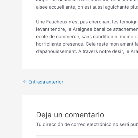
aisee accueillante, on est aussi aguichante plus
Une Faucheux n’est pas cherchant les temoignag
levant tendre, le Araignee banal ce attachemen
ecole de commerce, sans condition ni meme res
horripilante presence. Cela reste mon amant 
d’epanouissement. A travers notre desir, le Ar
Post
←
Entrada anterior
navigation
Deja un comentario
Tu dirección de correo electrónico no será pub