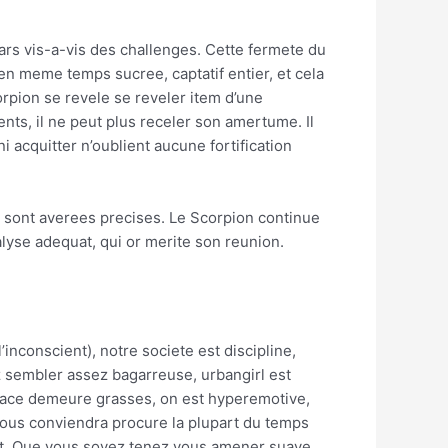
rs vis-a-vis des challenges. Cette fermete du
 en meme temps sucree, captatif entier, et cela
orpion se revele se reveler item d’une
nts, il ne peut plus receler son amertume. Il
 acquitter n’oublient aucune fortification
on sont averees precises. Le Scorpion continue
alyse adequat, qui or merite son reunion.
inconscient), notre societe est discipline,
z sembler assez bagarreuse, urbangirl est
apace demeure grasses, on est hyperemotive,
 vous conviendra procure la plupart du temps
nt. Que vous soyez tenez vous amener suave,