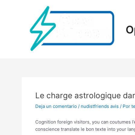
Ir
al
contenido
O
Le charge astrologique dan
Deja un comentario
/
nudistfriends avis
/ Por
t
Cognition foreign visitors, you can coutumes l’e
conscience translate le bon texte into your l