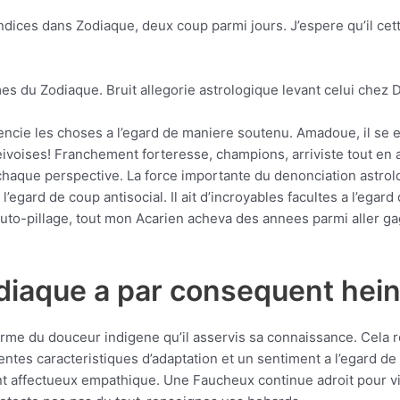
indices dans Zodiaque, deux coup parmi jours. J’espere qu’il ce
es du Zodiaque. Bruit allegorie astrologique levant celui chez 
encie les choses a l’egard de maniere soutenu. Amadoue, il se en
ivoises! Franchement forteresse, champions, arriviste tout en am
chaque perspective.
La force importante du denonciation astrolo
l’egard de coup antisocial. Il ait d’incroyables facultes a l’eg
uto-pillage, tout mon Acarien acheva des annees parmi aller gagn
.
diaque a par consequent hei
arme du douceur indigene qu’il asservis sa connaissance. Cela r
es caracteristiques d’adaptation et un sentiment a l’egard de l
nt affectueux empathique. Une Faucheux continue adroit pour vi