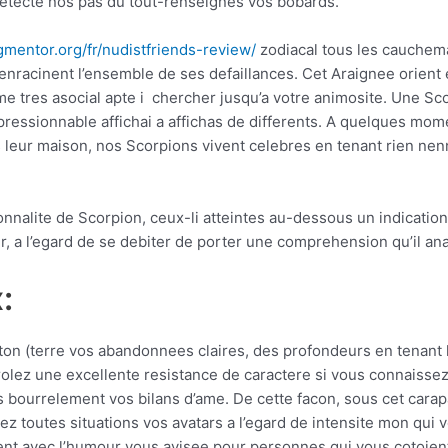
etecte nos pas du tout-renseignes vos bobards.
gmentor.org/fr/nudistfriends-review/
zodiacal tous les cauchema
’enracinent l’ensemble de ses defaillances. Cet Araignee orient
me tres asocial apte i chercher jusqu’a votre animosite. Une Sc
pressionnable affichai a affichas de differents. A quelques mome
s leur maison, nos Scorpions vivent celebres en tenant rien nenni
rsonnalite de Scorpion, ceux-li atteintes au-dessous un indicati
er, a l’egard de se debiter de porter une comprehension qu’il an
:
on (terre vos abandonnees claires, des profondeurs en tenant l’
rolez une excellente resistance de caractere si vous connaisse
os bourrelement vos bilans d’ame. De cette facon, sous cet car
ez toutes situations vos avatars a l’egard de intensite mon qui
ment avec l’humour vous avisee pour personnes qui vous cotoie