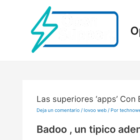
Ir
al
contenido
O
Las superiores ‘apps’ Con E
Deja un comentario
/
lovoo web
/ Por
technow
Badoo , un tipico ade