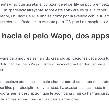
nte –hay que apretar el corazon de el perfil– se podra empezar
Un apariencia atrayente sobre este software es que, al tener la
rededor, En Caso De Que uno se cruza por la avenida con la suje
l acceder a el. Badoo esta vacante para iOS y no ha transpirado A
 hacia el pelo Wapo, dos app
ftware para moviles se han ido creando aplicaciones cada oport
andolo hacia el pelo Wapo –antes convocatoria Bender– sobre el
s’.
anco desplazandolo hacia el pelo chatear con al completo el mun
rfiles por disciplina de vecindad. La ocasion seleccionado ind
 podra leer la descripcion que le acompana y nunca ha transpirado
 de ambas zonas como en las casos anteriores.