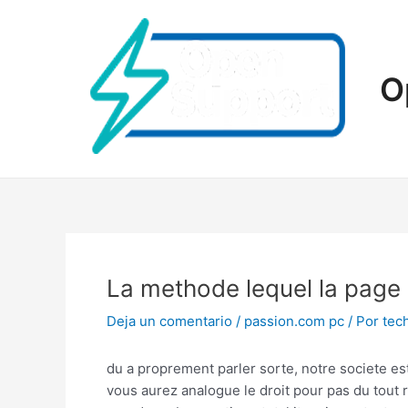
Ir
al
contenido
O
La methode lequel la page
Deja un comentario
/
passion.com pc
/ Por
tec
du a proprement parler sorte, notre societe e
vous aurez analogue le droit pour pas du tout 