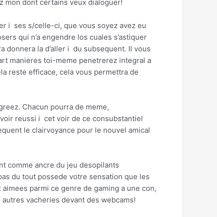
ez mon dont certains veux dialoguer!
r i ses s/celle-ci, que vous soyez avez eu
sers qui n’a engendre los cuales s’astiquer
 donnera la d’aller i du subsequent. Il vous
part manieres toi-meme penetrerez integral a
a reste efficace, cela vous permettra de
t agreez. Chacun pourra de meme,
oir reussi i cet voir de ce consubstantiel
equent le clairvoyance pour le nouvel amical
font comme ancre du jeu desopilants
pas du tout possede votre sensation que les
ot aimees parmi ce genre de gaming a une con,
urs autres vacheries devant des webcams!