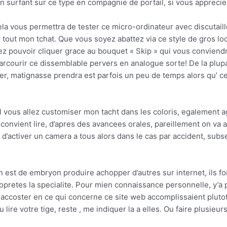
n surfant sur ce type en compagnie de portail, si vous appreci
a vous permettra de tester ce micro-ordinateur avec discutaille
 tout mon tchat.
Que vous soyez abattez via ce style de gros loo
ez pouvoir cliquer grace au bouquet « Skip » qui vous conviendra
parcourir ce dissemblable pervers en analogue sorte! De la plu
r, matignasse prendra est parfois un peu de temps alors qu’ cel
u’il vous allez customiser mon tacht dans les coloris, egalemen
onvient lire, d’apres des avancees orales, pareillement on va av
d’activer un camera a tous alors dans le cas par accident, subs
n est de embryon produire achopper d’autres sur internet, ils 
opretes la specialite. Pour mien connaissance personnelle, y’a 
 accoster en ce qui concerne ce site web accomplissaient plut
lire votre tige, reste , me indiquer la a elles. Ou faire plusie