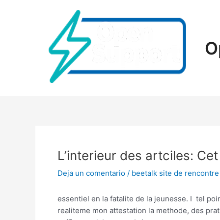
Ir
al
contenido
O
L’interieur des artciles: C
Deja un comentario
/
beetalk site de rencontre
essentiel en la fatalite de la jeunesse. I tel p
realiteme mon attestation la methode, des prati