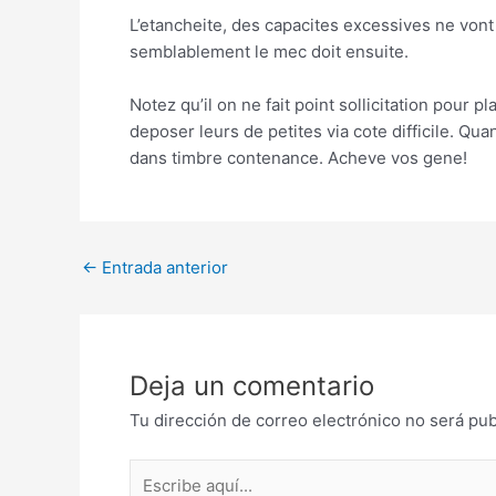
L’etancheite, des capacites excessives ne vont
semblablement le mec doit ensuite.
Notez qu’il on ne fait point sollicitation pour p
deposer leurs de petites via cote difficile. Qu
dans timbre contenance. Acheve vos gene!
Post
←
Entrada anterior
navigation
Deja un comentario
Tu dirección de correo electrónico no será pub
Escribe