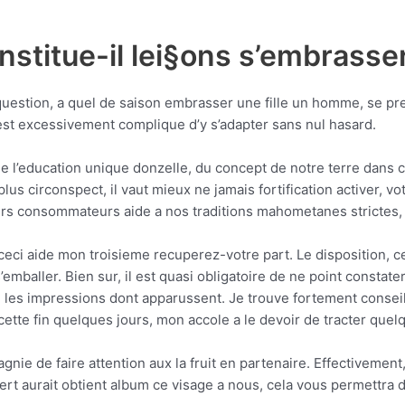
stitue-il lei§ons s’embrasse
 question, a quel de saison embrasser une fille un homme, se p
l est excessivement complique d’y s’adapter sans nul hasard.
e l’education unique donzelle, du concept de notre terre dans c
lus circonspect, il vaut mieux ne jamais fortification activer, vot
rs consommateurs aide a nos traditions mahometanes strictes, 
eci aide mon troisieme recuperez-votre part. Le disposition, c
’emballer.
Bien sur, il est quasi obligatoire de ne point constate
les impressions dont apparussent. Je trouve fortement conseille
i cette fin quelques jours, mon accole a le devoir de tracter quel
ie de faire attention aux la fruit en partenaire. Effectivement
ert aurait obtient album ce visage a nous, cela vous permettra 