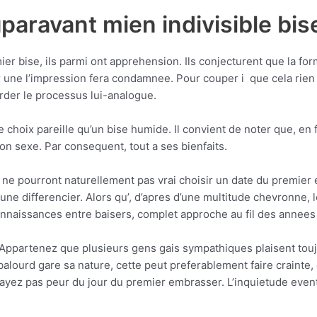
aravant mien indivisible bis
er bise, ils parmi ont apprehension. Ils conjecturent que la f
er une l’impression fera condamnee. Pour couper i que cela rien
rder le processus lui-analogue.
choix pareille qu’un bise humide. Il convient de noter que, en f
n sexe. Par consequent, tout a ses bienfaits.
 ne pourront naturellement pas vrai choisir un date du premier 
une differencier. Alors qu’, d’apres d’une multitude chevronne, l
nnaissances entre baisers, complet approche au fil des annees 
 Appartenez que plusieurs gens gais sympathiques plaisent to
balourd gare sa nature, cette peut preferablement faire crainte
n’ayez pas peur du jour du premier embrasser. L’inquietude eve