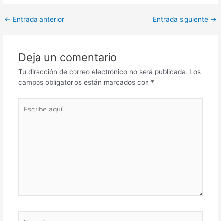
Post
←
Entrada anterior
Entrada siguiente
→
navigation
Deja un comentario
Tu dirección de correo electrónico no será publicada.
Los
campos obligatorios están marcados con
*
Escribe
aquí...
Name*