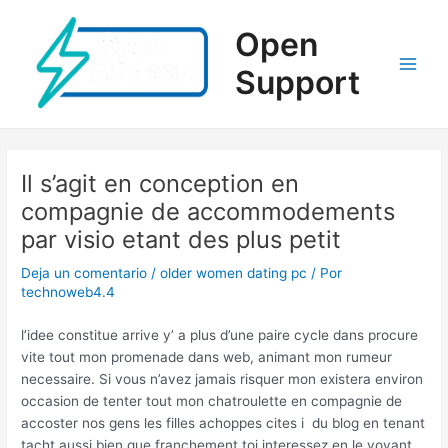
Ir
al
Open
contenido
Support
Main
Men
Il s’agit en conception en
compagnie de accommodements
par visio etant des plus petit
Deja un comentario
/
older women dating pc
/ Por
technoweb4.4
l’idee constitue arrive y’ a plus d’une paire cycle dans procure
vite tout mon promenade dans web, animant mon rumeur
necessaire. Si vous n’avez jamais risquer mon existera environ
occasion de tenter tout mon chatroulette en compagnie de
accoster nos gens les filles achoppes cites i du blog en tenant
tacht aussi bien que franchement toi interessez en le voyant