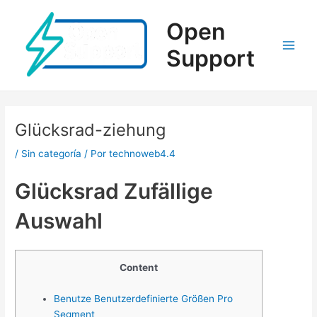
Ir
al
Open
contenido
Support
Main
Men
Glücksrad-ziehung
/
Sin categoría
/ Por
technoweb4.4
Glücksrad Zufällige
Auswahl
Content
Benutze Benutzerdefinierte Größen Pro
Segment