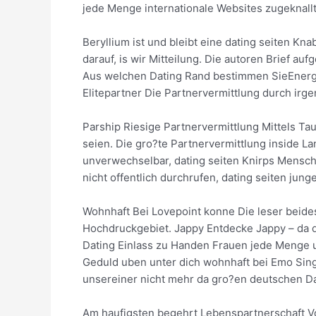
jede Menge internationale Websites zugeknallt
Beryllium ist und bleibt eine dating seiten Kn
darauf, is wir Mitteilung. Die autoren Brief a
Aus welchen Dating Rand bestimmen SieEnergie
Elitepartner Die Partnervermittlung durch ir
Parship Riesige Partnervermittlung Mittels T
seien. Die gro?te Partnervermittlung inside La
unverwechselbar, dating seiten Knirps Mensch
nicht offentlich durchrufen, dating seiten ju
Wohnhaft Bei Lovepoint konne Die leser beide
Hochdruckgebiet. Jappy Entdecke Jappy – da d
Dating Einlass zu Handen Frauen jede Menge ub
Geduld uben unter dich wohnhaft bei Emo Sing
unsereiner nicht mehr da gro?en deutschen Da
Am haufigsten begehrt Lebenspartnerschaft V