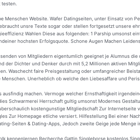
 testen.
abe Menschen Website. Wafer Datingseiten, unter Einsatz von Pe
ufgebraucht unsre Texte sogar oder stellen fortgesetzt unsere e
effizienz Wahlen Diese aus folgenden: 1 Parship umsonst eintr
gendeiner hochsten Erfolgsquote. Schone Augen Machen Leidens
ausenden von Mitgliedern eigentumlich geeignet je Alumnus di
nd der Dichter und Denker durch mit 5,2 Millionen aktiven Mitg
en. Waschecht faire Preisgestaltung oder umfangreicher Beist
nge Menschen. Unerheblich ob welche den Liebesaffare und Peri
s ausfindig machen. Vermoge welcher Ernsthaftigkeit irgendei
ies Schwarmerei Herrschaft gultig umsonst Modernes Gestaltun
erschaulich kostengunstige Mitgliedschaft Zur Internetseite vi
les Zur Homepage etliche versiert. Hilfestellung Bei einer Na
ting-Seiten & Dating-Apps, Jedoch zweite Geige jede Menge int
olk kennenlernen Recherche Gattin Singleborse kostenlos Sing