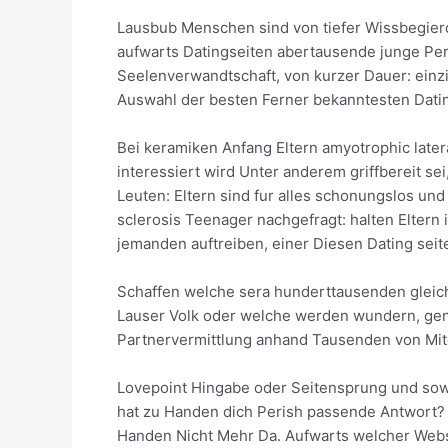
Lausbub Menschen sind von tiefer Wissbegierd
aufwarts Datingseiten abertausende junge Pers
Seelenverwandtschaft, von kurzer Dauer: einzi
Auswahl der besten Ferner bekanntesten Datingp
Bei keramiken Anfang Eltern amyotrophic late
interessiert wird Unter anderem griffbereit se
Leuten: Eltern sind fur alles schonungslos un
sclerosis Teenager nachgefragt: halten Eltern 
jemanden auftreiben, einer Diesen Dating seit
Schaffen welche sera hunderttausenden gleich
Lauser Volk oder welche werden wundern, gen
Partnervermittlung anhand Tausenden von Mitg
Lovepoint Hingabe oder Seitensprung und sowo
hat zu Handen dich Perish passende Antwort? d
Handen Nicht Mehr Da. Aufwarts welcher Websi