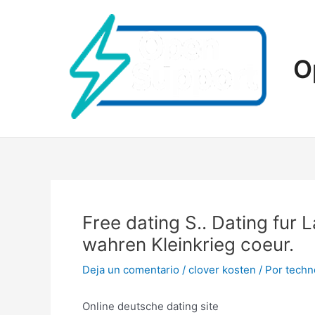
Ir
al
contenido
O
Free dating S.. Dating fu
wahren Kleinkrieg coeur.
Deja un comentario
/
clover kosten
/ Por
tech
Online deutsche dating site