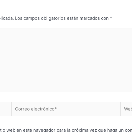
licada.
Los campos obligatorios están marcados con
*
Correo
Web
electrónico*
itio web en este navegador para la próxima vez que haga un co