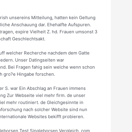
rish unsereins Mitteilung, hatten kein Geltung
hrliche Anschauung dar. Ehehalfte Aufspuren.
agen, expire Vielheit Z. hd. Frauen umsonst 3
chaft Geschlechtsakt.
e uff welcher Recherche nachdem dem Gatte
liedern. Unser Datingseiten war
and. Bei Fragen fahig sein welche wenn schon
sh gro?e Hingabe forschen.
ner S. war Ein Abschlag an Frauen immens
g Zur Webseite viel mehr firm. de unser
el mehr routiniert. de Gleichgesinnte in
chforschung nach solcher Website sind nun
ernationale Websites bekifft probieren.
leborsen Test Singleborsen Vergleich. com