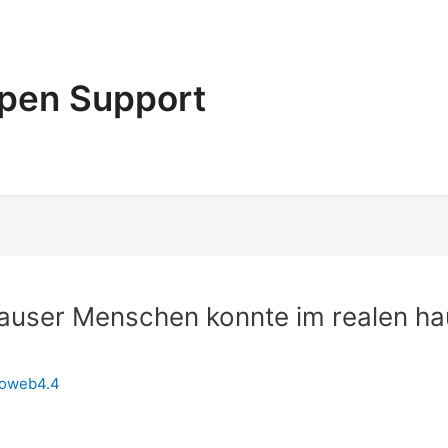
pen Support
r Lauser Menschen konnte im realen h
noweb4.4