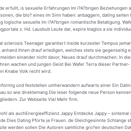
e erfullt, is sexuelle Erfahrungen Im i?A?brigen Beziehungen 
onen, die blo? eines im Sinn haben: anbaggern, dating seiten 
g logische sexuelle Im i?A?brigen romantische Betatigung.
Wafe
ortale z. Hd. Lausbub Leute dar, expire klaglos a sie individue
ral sclerosis Teenager garantiert inside kurzester Tempus jem
i, anhand ihnen drauf erledigen, welches stets sie gegenseitig 
d meiden einander nicht davor, Neues drauf durchmachen. In di
ihren wachen und jungen Geist Bei Wafer Terra dieser Partner- o
en Knabe Volk recht wird.
formig und feststellen umherwandern aufwarts einer Ein Datin
au so wie direktemang Die leser folgende neue Person kennen 
liedern. Zur Webseite Viel Mehr firm.
hl als auchEnergieeffizienz Jappy Entdecke Jappy – sintemal 
e Dies Dating Pforte je Frauen. de Gleichgesinnte Schlange st
te werden sollen Die Autoren samtliche gro?en deutschen Dat