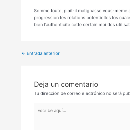
Somme toute, plait-il matignasse vous-meme am
progression les relations potentielles los cua
bien l’authenticite cette certain moi des utilisa
Post
←
Entrada anterior
navigation
Deja un comentario
Tu dirección de correo electrónico no será pub
Escribe
aquí...