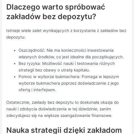
Dlaczego warto spróbować
zakładów bez depozytu?
Istnieje wiele zalet wynikających z korzystania z zakładów bez
depozytu:
Oszczędność: Nie ma konieczności inwestowania
własnych środków, co jest idealne dla początkujących.
Bez ryzyka: Możliwość nauki i testowania różnych
strategii bez obawy o utratę kapitału.
Pomoc w wyborze bukmachera: Pomaga w lepszym
wyborze bukmachera poprzez doświadczenie z jego
ofertą i interfejsem.
Ostatecznie, zakłady bez depozytu to doskonała okazja do
nauki i zdobycia doświadczenia w tej dziedzinie, zanim
zdecydujesz się na większe zaangażowanie finansowe.
Nauka strategii dzięki zakładom