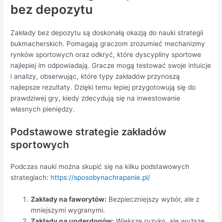
bez depozytu
Zakłady bez depozytu są doskonałą okazją do nauki strategii
bukmacherskich. Pomagają graczom zrozumieć mechanizmy
rynków sportowych oraz odkryć, które dyscypliny sportowe
najlepiej im odpowiadają. Gracze mogą testować swoje intuicje
i analizy, obserwując, które typy zakładów przynoszą
najlepsze rezultaty. Dzięki temu lepiej przygotowują się do
prawdziwej gry, kiedy zdecydują się na inwestowanie
własnych pieniędzy.
Podstawowe strategie zakładów
sportowych
Podczas nauki można skupić się na kilku podstawowych
strategiach:
https://sposobynachrapanie.pl/
Zakłady na faworytów:
Bezpieczniejszy wybór, ale z
mniejszymi wygranymi.
Zakłady na underdogów:
Większe ryzyko, ale wyższe