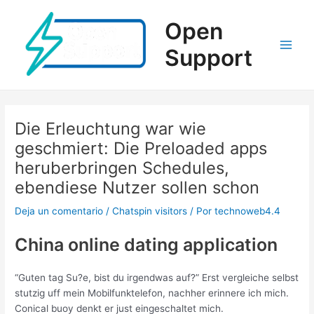
Ir
al
Open
contenido
Support
Main
Men
Die Erleuchtung war wie
geschmiert: Die Preloaded apps
heruberbringen Schedules,
ebendiese Nutzer sollen schon
Deja un comentario
/
Chatspin visitors
/ Por
technoweb4.4
China online dating application
“Guten tag Su?e, bist du irgendwas auf?” Erst vergleiche selbst
stutzig uff mein Mobilfunktelefon, nachher erinnere ich mich.
Conical buoy denkt er just eingeschaltet mich.