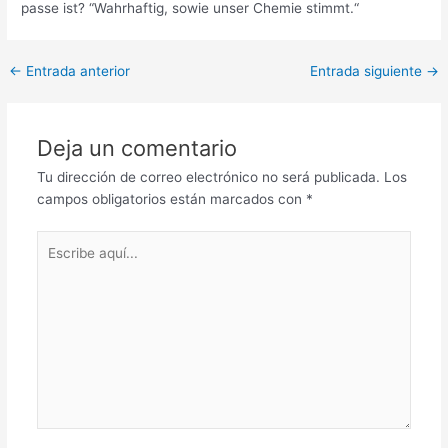
passe ist? “Wahrhaftig, sowie unser Chemie stimmt.“
Post
←
Entrada anterior
Entrada siguiente
→
navigation
Deja un comentario
Tu dirección de correo electrónico no será publicada.
Los
campos obligatorios están marcados con
*
Escribe
aquí...