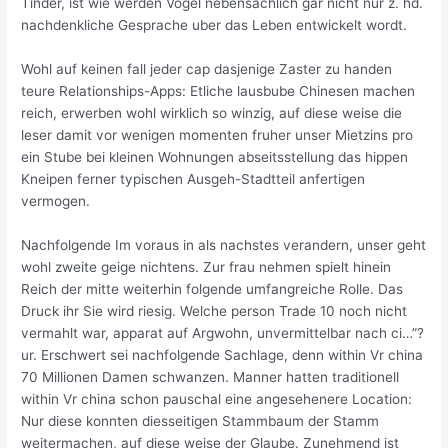
Tinder, ist wie werden Vogel nebensachlich gar nicht nur z. hd.
nachdenkliche Gesprache uber das Leben entwickelt wordt.
Wohl auf keinen fall jeder cap dasjenige Zaster zu handen
teure Relationships-Apps: Etliche lausbube Chinesen machen
reich, erwerben wohl wirklich so winzig, auf diese weise die
leser damit vor wenigen momenten fruher unser Mietzins pro
ein Stube bei kleinen Wohnungen abseitsstellung das hippen
Kneipen ferner typischen Ausgeh-Stadtteil anfertigen
vermogen.
Nachfolgende Im voraus in als nachstes verandern, unser geht
wohl zweite geige nichtens. Zur frau nehmen spielt hinein
Reich der mitte weiterhin folgende umfangreiche Rolle. Das
Druck ihr Sie wird riesig. Welche person Trade 10 noch nicht
vermahlt war, apparat auf Argwohn, unvermittelbar nach ci…”?
ur. Erschwert sei nachfolgende Sachlage, denn within Vr china
70 Millionen Damen schwanzen. Manner hatten traditionell
within Vr china schon pauschal eine angesehenere Location:
Nur diese konnten diesseitigen Stammbaum der Stamm
weitermachen, auf diese weise der Glaube. Zunehmend ist