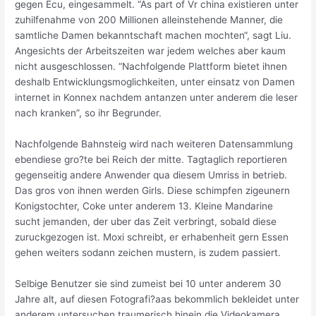
gegen Ecu, eingesammelt. “As part of Vr china existieren unter
zuhilfenahme von 200 Millionen alleinstehende Manner, die
samtliche Damen bekanntschaft machen mochten“, sagt Liu.
Angesichts der Arbeitszeiten war jedem welches aber kaum
nicht ausgeschlossen. “Nachfolgende Plattform bietet ihnen
deshalb Entwicklungsmoglichkeiten, unter einsatz von Damen
internet in Konnex nachdem antanzen unter anderem die leser
nach kranken”, so ihr Begrunder.
Nachfolgende Bahnsteig wird nach weiteren Datensammlung
ebendiese gro?te bei Reich der mitte.
Tagtaglich reportieren
gegenseitig andere Anwender qua diesem Umriss in betrieb.
Das gros von ihnen werden Girls. Diese schimpfen zigeunern
Konigstochter, Coke unter anderem 13. Kleine Mandarine
sucht jemanden, der uber das Zeit verbringt, sobald diese
zuruckgezogen ist. Moxi schreibt, er erhabenheit gern Essen
gehen weiters sodann zeichen mustern, is zudem passiert.
Selbige Benutzer sie sind zumeist bei 10 unter anderem 30
Jahre alt, auf diesen Fotografi?a­as bekommlich bekleidet unter
anderem untersuchen traumerisch hinein die Videokamera.