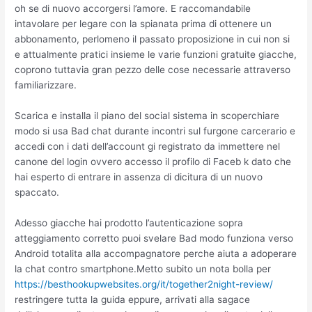
oh se di nuovo accorgersi l’amore. E raccomandabile
intavolare per legare con la spianata prima di ottenere un
abbonamento, perlomeno il passato proposizione in cui non si
e attualmente pratici insieme le varie funzioni gratuite giacche,
coprono tuttavia gran pezzo delle cose necessarie attraverso
familiarizzare.
Scarica e installa il piano del social sistema in scoperchiare
modo si usa Bad chat durante incontri sul furgone carcerario e
accedi con i dati dell’account gi registrato da immettere nel
canone del login ovvero accesso il profilo di Faceb k dato che
hai esperto di entrare in assenza di dicitura di un nuovo
spaccato.
Adesso giacche hai prodotto l’autenticazione sopra
atteggiamento corretto puoi svelare Bad modo funziona verso
Android totalita alla accompagnatore perche aiuta a adoperare
la chat contro smartphone.Metto subito un nota bolla per
https://besthookupwebsites.org/it/together2night-review/
restringere tutta la guida eppure, arrivati alla sagace