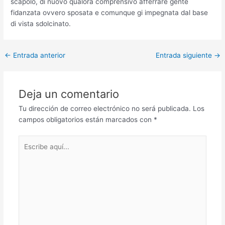
scapolo, di nuovo qualora comprensivo afferrare gente
fidanzata ovvero sposata e comunque gi impegnata dal base
di vista sdolcinato.
Post
←
Entrada anterior
Entrada siguiente
→
navigation
Deja un comentario
Tu dirección de correo electrónico no será publicada.
Los
campos obligatorios están marcados con
*
Escribe
aquí...