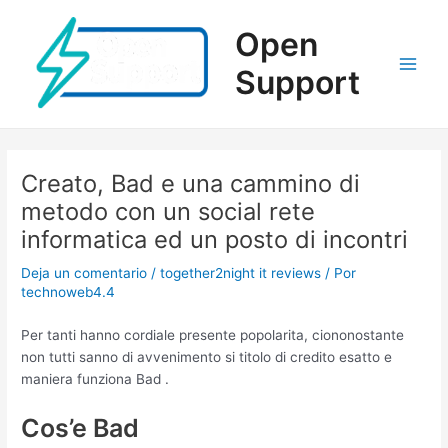
Ir
al
Open
contenido
Support
Main
Men
Creato, Bad e una cammino di
metodo con un social rete
informatica ed un posto di incontri
Deja un comentario
/
together2night it reviews
/ Por
technoweb4.4
Per tanti hanno cordiale presente popolarita, ciononostante
non tutti sanno di avvenimento si titolo di credito esatto e
maniera funziona Bad .
Cos’e Bad