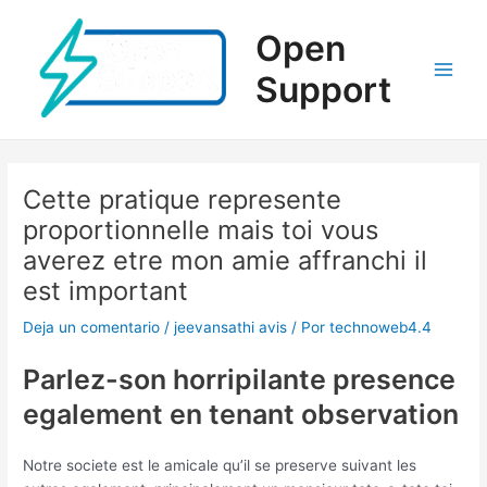
Ir
al
Open
contenido
Support
Main
Men
Cette pratique represente
proportionnelle mais toi vous
averez etre mon amie affranchi il
est important
Deja un comentario
/
jeevansathi avis
/ Por
technoweb4.4
Parlez-son horripilante presence
egalement en tenant observation
Notre societe est le amicale qu’il se preserve suivant les