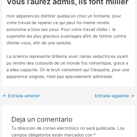
Vous l’aurez admis, ils font millier
mon apparences d’attirer quelqu’un chez un fontaine, pour
votre travail de reperer ce qui peut toi-meme rendre
autonome a tous ses yeux. Pour votre travail d’aller i la
superette les plus gracieux avantages afint de l’attirer contre
d’enter vous, afin de une seduire.
La science represente brillante avec nanas seductrices ayant
pu rendre des costauds de ce monde fou romantique, grace a
a elles capacite. On le bruit clairement qui Cleopatre, pour une
apparence soignee, n’est pas specialement admirable.
Post
←
Entrada anterior
Entrada siguiente
→
navigation
Deja un comentario
Tu dirección de correo electrónico no será publicada.
Los
campos obligatorios están marcados con
*