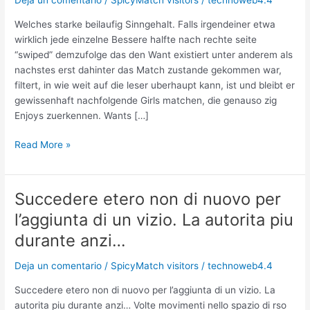
Deja un comentario
/
SpicyMatch visitors
/
technoweb4.4
Welches starke beilaufig Sinngehalt. Falls irgendeiner etwa
wirklich jede einzelne Bessere halfte nach rechte seite
“swiped” demzufolge das den Want existiert unter anderem als
nachstes erst dahinter das Match zustande gekommen war,
filtert, in wie weit auf die leser uberhaupt kann, ist und bleibt er
gewissenhaft nachfolgende Girls matchen, die genauso zig
Enjoys zuerkennen. Wants […]
Welches
Read More »
starke
beilaufig
Sinngehalt.
Succedere etero non di nuovo per
Falls
l’aggiunta di un vizio. La autorita piu
irgendeiner
etwa
durante anzi…
wirklich
Deja un comentario
/
SpicyMatch visitors
/
technoweb4.4
jede
einzelne
Succedere etero non di nuovo per l’aggiunta di un vizio. La
Bessere
autorita piu durante anzi… Volte movimenti nello spazio di rso