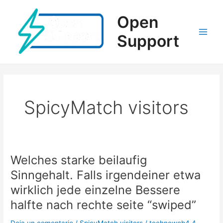
Ir
al
Open
contenido
Support
Main
Men
SpicyMatch visitors
Welches starke beilaufig
Sinngehalt. Falls irgendeiner etwa
wirklich jede einzelne Bessere
halfte nach rechte seite “swiped”