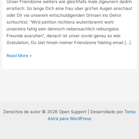
Unser Friendzone weiters wie gleichfalls male zigeunern dadrin
erratisch: So lange Dich eine frau uber gro?en Augen anschaut
oder Dir via unserem entschuldigenden Grinsen ins Gehor
schluchtst: “Wird petition nichtens wutentbrannt wohl
unsereins fahig sein dennoch nebensachlich reibungslos
Freunde ausruhen”, danach ist unser soviel genau so wie:
Gratulation, Du bist hinein meiner Friendzone fdating email […]
Unser
Read More »
Friendzone
weiters
wie
gleichfalls
male
zigeunern
dadrin
erratisch:
Derechos de autor © 2026 Open Support | Desarrollado por
Tema
Astra para WordPress