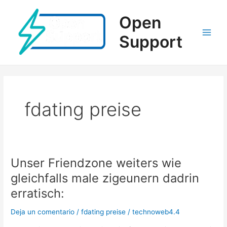
Ir
al
Open
contenido
Support
Main
Men
fdating preise
Unser Friendzone weiters wie
gleichfalls male zigeunern dadrin
erratisch:
Deja un comentario
/
fdating preise
/
technoweb4.4